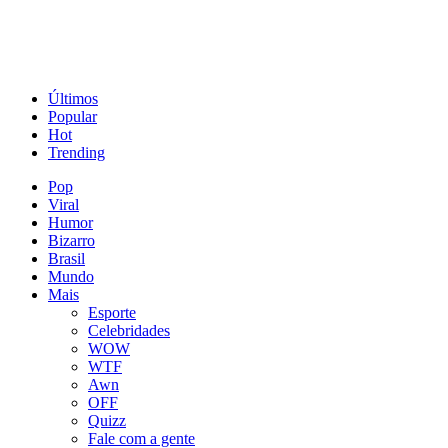
Últimos
Popular
Hot
Trending
Pop
Viral
Humor
Bizarro
Brasil
Mundo
Mais
Esporte
Celebridades
WOW
WTF
Awn
OFF
Quizz
Fale com a gente