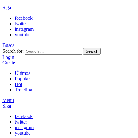
Siga
facebook
twitter
instagram
youtube
Busca
Search for:
Search
Login
Create
Últimos
Popular
Hot
Trending
Menu
Siga
facebook
twitter
instagram
youtube