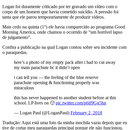
Logan foi duramente criticado por ter gravado um vídeo com o
corpo de um homem que havia cometido suicídio. A pressão foi
tanta que ele parou temporariamente de produzir vídeos.
Mais cedo na quinta (1°) ele havia comparecido ao programa Good
Morning America, onde chamou o ocorrido de “um horrível lapso
de julgamento”.
Confira a publicação na qual Logan contou sobre seu incidente com
o paraquedas.
here’s a photo of my empty pack after i had to cut away
my main parachute bc it didn’t open
i can tell you — the feeling of the blue reserve
parachute opening & functioning properly was
miraculous
this has never happened to another student before at this
school. LP lives on 🙂
pic.twitter.com/p6if9Gg5hn
— Logan Paul (@LoganPaul)
February 2, 2018
Tradução: Aqui está uma foto da minha mochila vazia depois que eu
tive de cortar meu paraquedas principal porque ele não funcionou.