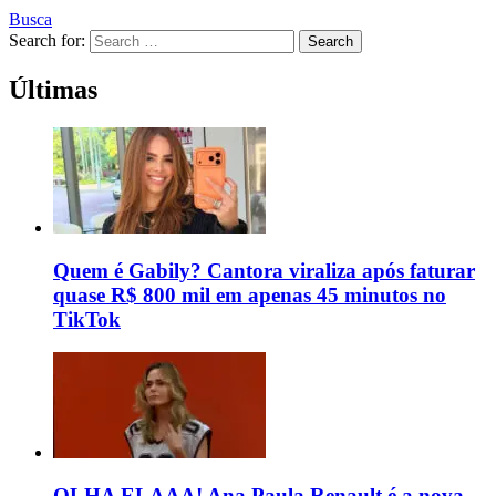
Busca
Search for:
Search
Últimas
Quem é Gabily? Cantora viraliza após faturar
quase R$ 800 mil em apenas 45 minutos no
TikTok
OLHA ELAAA! Ana Paula Renault é a nova