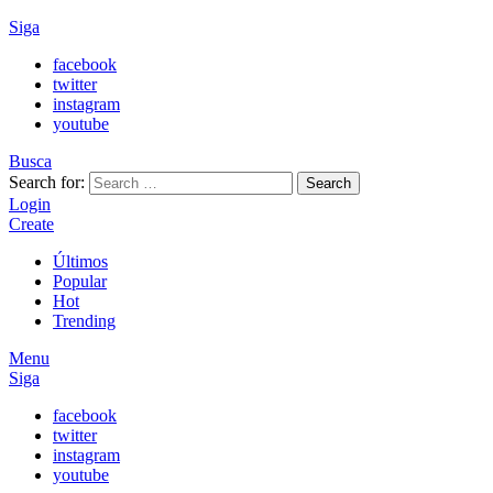
Siga
facebook
twitter
instagram
youtube
Busca
Search for:
Search
Login
Create
Últimos
Popular
Hot
Trending
Menu
Siga
facebook
twitter
instagram
youtube