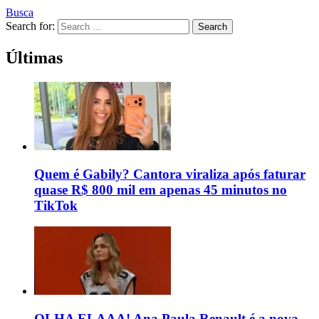
Busca
Search for:
Search
Últimas
Quem é Gabily? Cantora viraliza após faturar
quase R$ 800 mil em apenas 45 minutos no
TikTok
OLHA ELAAA! Ana Paula Renault é a nova