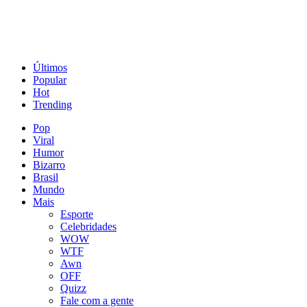
Últimos
Popular
Hot
Trending
Pop
Viral
Humor
Bizarro
Brasil
Mundo
Mais
Esporte
Celebridades
WOW
WTF
Awn
OFF
Quizz
Fale com a gente