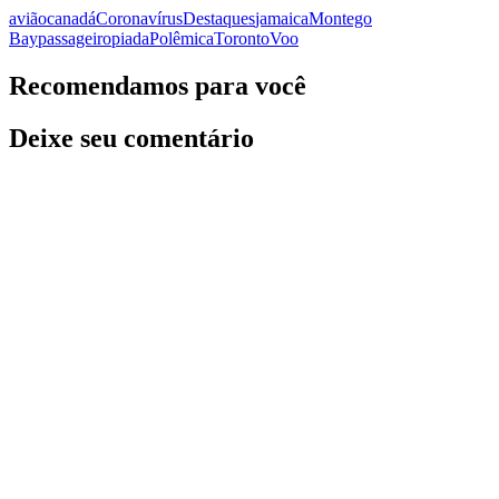
avião
canadá
Coronavírus
Destaques
jamaica
Montego
Bay
passageiro
piada
Polêmica
Toronto
Voo
Recomendamos para você
Deixe seu comentário