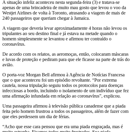
A situação infeliz aconteceu nesta segunda-feira (3) e tratava-se
apenas de uma brincadeira de muito mau gosto que levou o voo da
Westjet Airlines de volta à Toronto, atrasando a viagem de mais de
240 passageiros que queriam chegar à Jamaica.
A viagem que deveria levar aproximadamente 4 horas não levou os
tripulantes ao seu destino final e já estava na metade quando o
homem simplesmente se levantou e afirmou ter contraído o
coronavírus.
De acordo com os relatos, as aeromoças, então, colocaram máscaras
e luvas de proteção e pediram para que ele ficasse na parte de trás do
avião.
O porta-voz Morgan Bell afirmou à Agência de Notícias Francesa
que o que aconteceu foi um episódio revoltante. “Por extrema
cautela, nossa tripulação seguiu todos os protocolos para doenças
infecciosas a bordo, incluindo o isolamento de um indivíduo que fez
uma afirmação infundada em relação ao coronavírus”, explicou.
Uma passageira afirmou à televisão pública canadense que a piada
feita pelo homem frustrou a todos os passageiros, além de fazer com
que eles perdessem um dia de férias.
“Acho que esse cara pensou que era uma piada engraçada, mas é
muito estranha. Ficamos todos muito frustrados. Sua piada