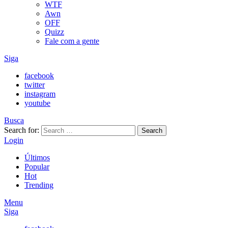
WTF
Awn
OFF
Quizz
Fale com a gente
Siga
facebook
twitter
instagram
youtube
Busca
Search for:
Search
Login
Últimos
Popular
Hot
Trending
Menu
Siga