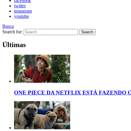
facebook
twitter
instagram
youtube
Busca
Search for:
Search
Últimas
ONE PIECE DA NETFLIX ESTÁ FAZENDO 