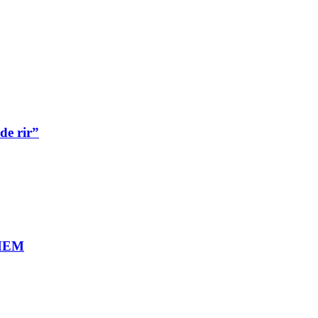
de rir”
MEM