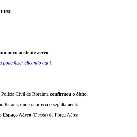
éreo
 um novo acidente aéreo
.
 pode fazer clicando aqui
.
A Polícia Civil de Roraima
confirmou o óbito
.
no Paraná, onde ocorreria o sepultamento.
o Espaço Aéreo
(Decea) da Força Aérea.