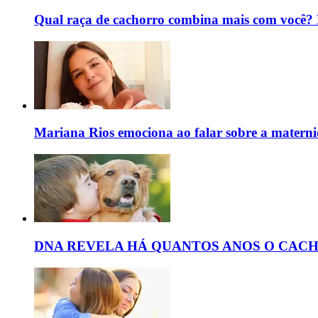
Qual raça de cachorro combina mais com você? D
Mariana Rios emociona ao falar sobre a maternida
DNA REVELA HÁ QUANTOS ANOS O CAC