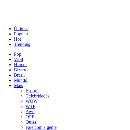
Últimos
Popular
Hot
Trending
Pop
Viral
Humor
Bizarro
Brasil
Mundo
Mais
Esporte
Celebridades
WOW
WTF
Awn
OFF
Quizz
Fale com a gente