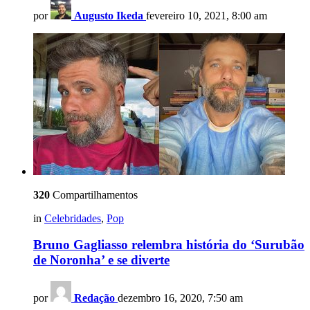
por
Augusto Ikeda
fevereiro 10, 2021, 8:00 am
320
Compartilhamentos
in
Celebridades
,
Pop
Bruno Gagliasso relembra história do ‘Surubão
de Noronha’ e se diverte
por
Redação
dezembro 16, 2020, 7:50 am