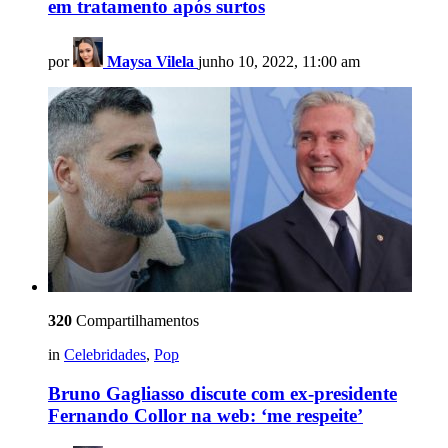
em tratamento após surtos
por
Maysa Vilela
junho 10, 2022, 11:00 am
320
Compartilhamentos
in
Celebridades
,
Pop
Bruno Gagliasso discute com ex-presidente
Fernando Collor na web: ‘me respeite’