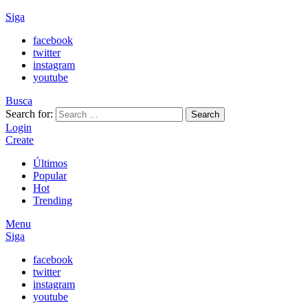
Siga
facebook
twitter
instagram
youtube
Busca
Search for:
Search
Login
Create
Últimos
Popular
Hot
Trending
Menu
Siga
facebook
twitter
instagram
youtube