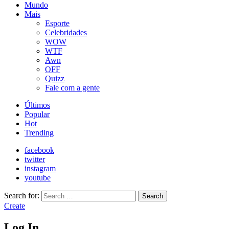
Mundo
Mais
Esporte
Celebridades
WOW
WTF
Awn
OFF
Quizz
Fale com a gente
Últimos
Popular
Hot
Trending
facebook
twitter
instagram
youtube
Search for:
Search
Create
Log In