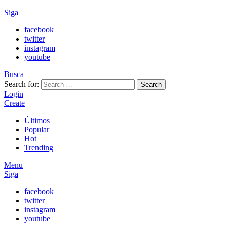
Siga
facebook
twitter
instagram
youtube
Busca
Search for:
Search
Login
Create
Últimos
Popular
Hot
Trending
Menu
Siga
facebook
twitter
instagram
youtube