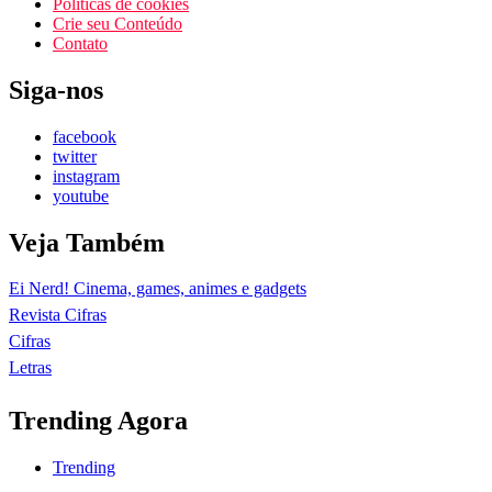
Políticas de cookies
Crie seu Conteúdo
Contato
Siga-nos
facebook
twitter
instagram
youtube
Veja Também
Ei Nerd! Cinema, games, animes e gadgets
Revista Cifras
Cifras
Letras
Trending Agora
Trending