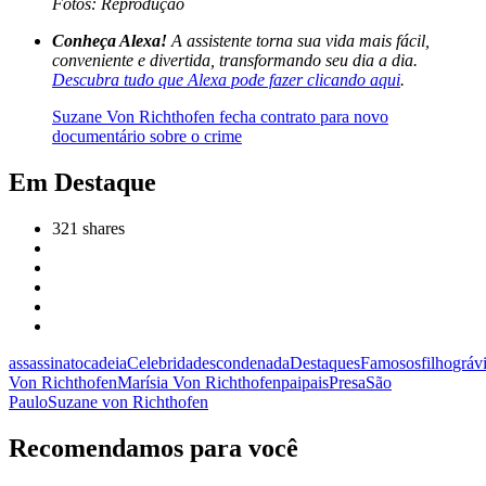
Fotos: Reprodução
Conheça Alexa!
A assistente torna sua vida mais fácil,
conveniente e divertida, transformando seu dia a dia.
Descubra tudo que Alexa pode fazer clicando aqui
.
Suzane Von Richthofen fecha contrato para novo
documentário sobre o crime
Em Destaque
321
shares
assassinato
cadeia
Celebridades
condenada
Destaques
Famosos
filho
gráv
Von Richthofen
Marísia Von Richthofen
pai
pais
Presa
São
Paulo
Suzane von Richthofen
Recomendamos para você