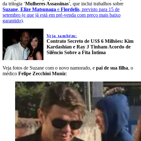
da trilogia ‘
Mulheres Assassinas
‘, que inclui trabalhos sobre
Suzane
,
Elize Matsunaga
e
Flordelis
, previsto para 15 de
setembro (e que já está em pré-venda com preço mais baixo
garantido)
.
Veja também:
Contrato Secreto de US$ 6 Milhões: Kim
Kardashian e Ray J Tinham Acordo de
Silêncio Sobre a Fita Íntima
Veja fotos de Suzane com o novo namorado, e
pai de sua filha
, o
médico
Felipe Zecchini Muniz
: