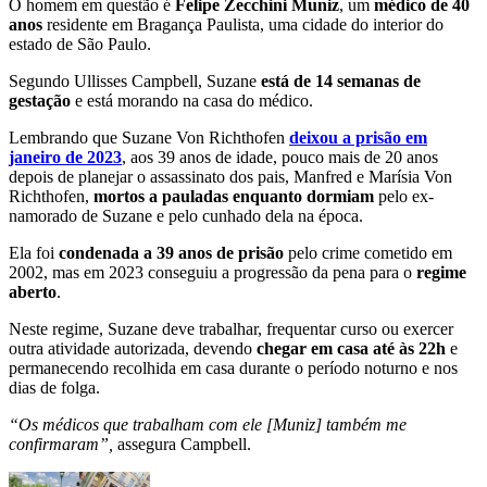
O homem em questão é
Felipe Zecchini Muniz
, um
médico de 40
anos
residente em Bragança Paulista, uma cidade do interior do
estado de São Paulo.
Segundo Ullisses Campbell, Suzane
está de 14 semanas de
gestação
e está morando na casa do médico.
Lembrando que Suzane Von Richthofen
deixou a prisão em
janeiro de 2023
, aos 39 anos de idade, pouco mais de 20 anos
depois de planejar o assassinato dos pais, Manfred e Marísia Von
Richthofen,
mortos a pauladas enquanto dormiam
pelo ex-
namorado de Suzane e pelo cunhado dela na época.
Ela foi
condenada a 39 anos de prisão
pelo crime cometido em
2002, mas em 2023 conseguiu a progressão da pena para o
regime
aberto
.
Neste regime, Suzane deve trabalhar, frequentar curso ou exercer
outra atividade autorizada, devendo
chegar em casa até às 22h
e
permanecendo recolhida em casa durante o período noturno e nos
dias de folga.
“Os médicos que trabalham com ele [Muniz] também me
confirmaram”,
assegura Campbell.