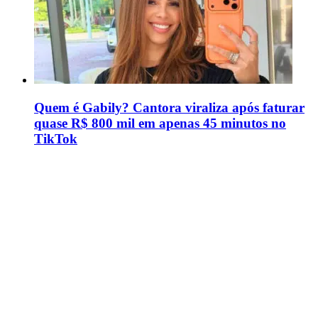
Quem é Gabily? Cantora viraliza após faturar
quase R$ 800 mil em apenas 45 minutos no
TikTok