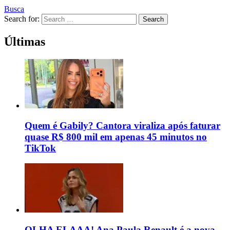
Busca
Search for:
Search
Últimas
Quem é Gabily? Cantora viraliza após faturar
quase R$ 800 mil em apenas 45 minutos no
TikTok
OLHA ELAAA! Ana Paula Renault é a nova