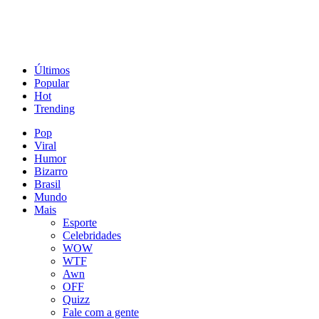
Últimos
Popular
Hot
Trending
Pop
Viral
Humor
Bizarro
Brasil
Mundo
Mais
Esporte
Celebridades
WOW
WTF
Awn
OFF
Quizz
Fale com a gente