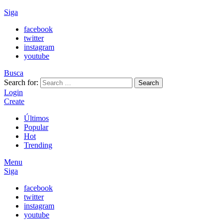
Siga
facebook
twitter
instagram
youtube
Busca
Search for:
Search
Login
Create
Últimos
Popular
Hot
Trending
Menu
Siga
facebook
twitter
instagram
youtube