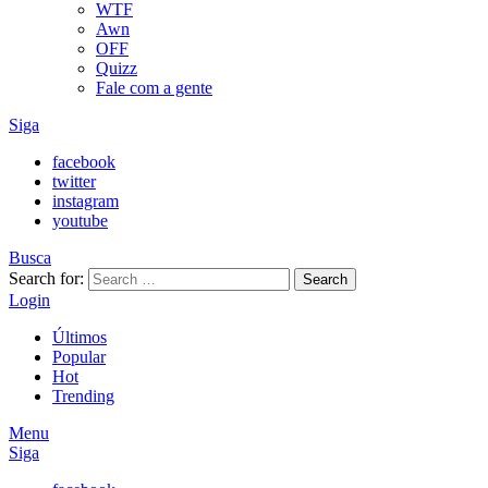
WTF
Awn
OFF
Quizz
Fale com a gente
Siga
facebook
twitter
instagram
youtube
Busca
Search for:
Search
Login
Últimos
Popular
Hot
Trending
Menu
Siga