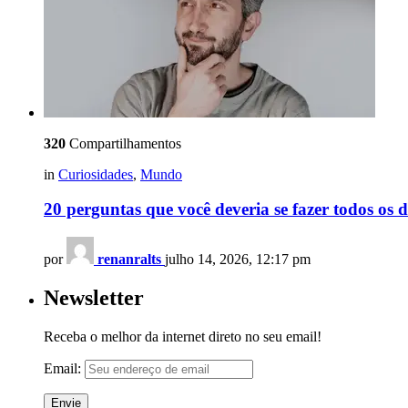
320
Compartilhamentos
in
Curiosidades
,
Mundo
20 perguntas que você deveria se fazer todos os d
por
renanralts
julho 14, 2026, 12:17 pm
Newsletter
Receba o melhor da internet direto no seu email!
Email: