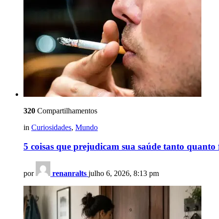
320
Compartilhamentos
in
Curiosidades
,
Mundo
5 coisas que prejudicam sua saúde tanto quanto
por
renanralts
julho 6, 2026, 8:13 pm