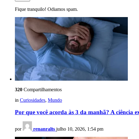
Fique tranquilo! Odiamos spam.
320
Compartilhamentos
in
Curiosidades
,
Mundo
Por que você acorda às 3 da manhã? A ciência e
por
renanralts
julho 10, 2026, 1:54 pm