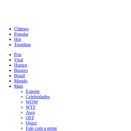
Últimos
Popular
Hot
Trending
Pop
Viral
Humor
Bizarro
Brasil
Mundo
Mais
Esporte
Celebridades
WOW
WTF
Awn
OFF
Quizz
Fale com a gente