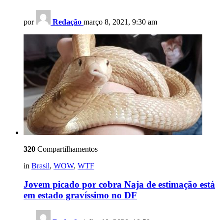
por
Redação
março 8, 2021, 9:30 am
320
Compartilhamentos
in
Brasil
,
WOW
,
WTF
Jovem picado por cobra Naja de estimação está
em estado gravíssimo no DF