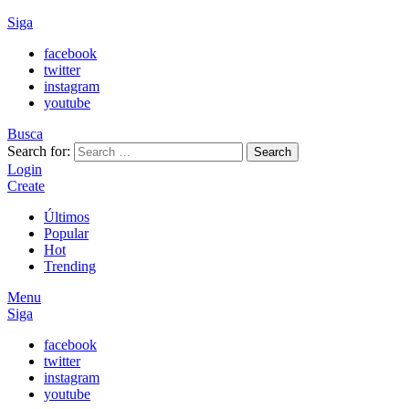
Siga
facebook
twitter
instagram
youtube
Busca
Search for:
Search
Login
Create
Últimos
Popular
Hot
Trending
Menu
Siga
facebook
twitter
instagram
youtube