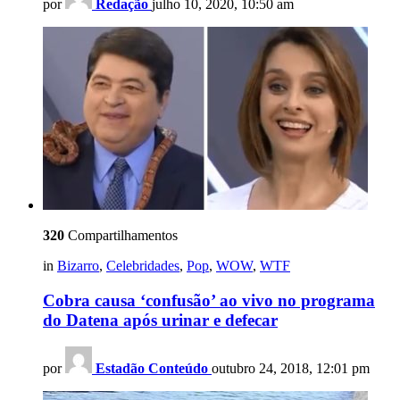
por
Redação
julho 10, 2020, 10:50 am
320
Compartilhamentos
in
Bizarro
,
Celebridades
,
Pop
,
WOW
,
WTF
Cobra causa ‘confusão’ ao vivo no programa
do Datena após urinar e defecar
por
Estadão Conteúdo
outubro 24, 2018, 12:01 pm