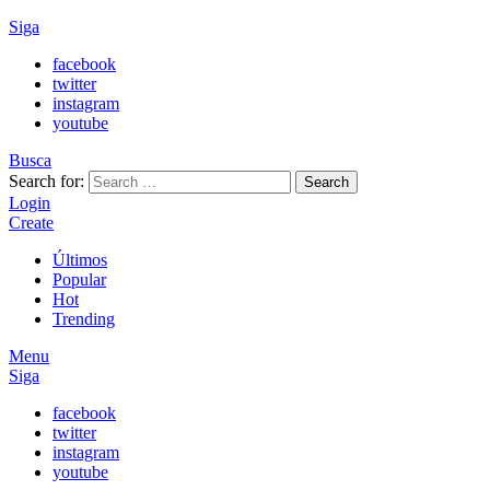
Siga
facebook
twitter
instagram
youtube
Busca
Search for:
Search
Login
Create
Últimos
Popular
Hot
Trending
Menu
Siga
facebook
twitter
instagram
youtube