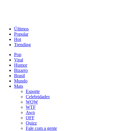
Últimos
Popular
Hot
Trending
Pop
Viral
Humor
Bizarro
Brasil
Mundo
Mais
Esporte
Celebridades
WOW
WTF
Awn
OFF
Quizz
Fale com a gente