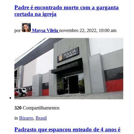
Padre é encontrado morto com a garganta
cortada na igreja
por
Maysa Vilela
novembro 22, 2022, 10:00 am
320
Compartilhamentos
in
Bizarro
,
Brasil
Padrasto que espancou enteado de 4 anos é