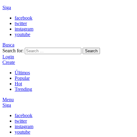
Siga
facebook
twitter
instagram
youtube
Busca
Search for:
Search
Login
Create
Últimos
Popular
Hot
Trending
Menu
Siga
facebook
twitter
instagram
youtube