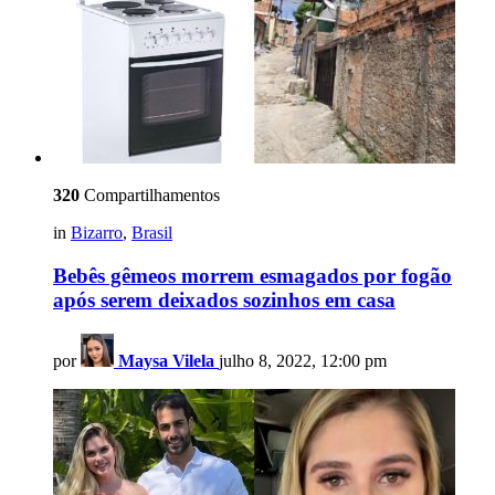
320
Compartilhamentos
in
Bizarro
,
Brasil
Bebês gêmeos morrem esmagados por fogão
após serem deixados sozinhos em casa
por
Maysa Vilela
julho 8, 2022, 12:00 pm