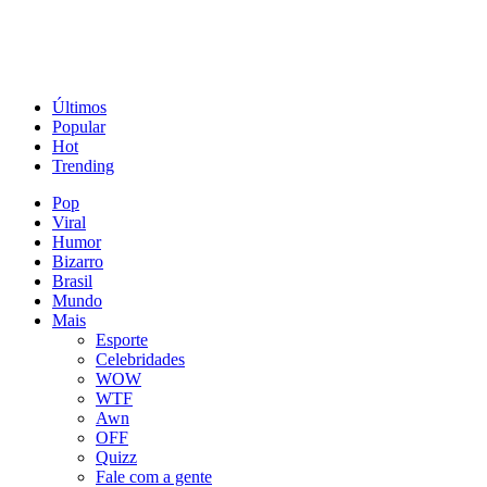
Últimos
Popular
Hot
Trending
Pop
Viral
Humor
Bizarro
Brasil
Mundo
Mais
Esporte
Celebridades
WOW
WTF
Awn
OFF
Quizz
Fale com a gente