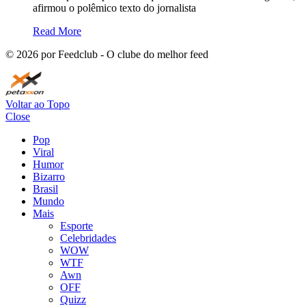
afirmou o polêmico texto do jornalista
Read More
©
2026
por Feedclub - O clube do melhor feed
Voltar ao Topo
Close
Pop
Viral
Humor
Bizarro
Brasil
Mundo
Mais
Esporte
Celebridades
WOW
WTF
Awn
OFF
Quizz