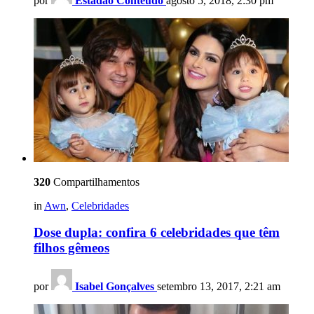
por
Estadão Conteúdo
agosto 5, 2018, 2:30 pm
320
Compartilhamentos
in
Awn
,
Celebridades
Dose dupla: confira 6 celebridades que têm
filhos gêmeos
por
Isabel Gonçalves
setembro 13, 2017, 2:21 am