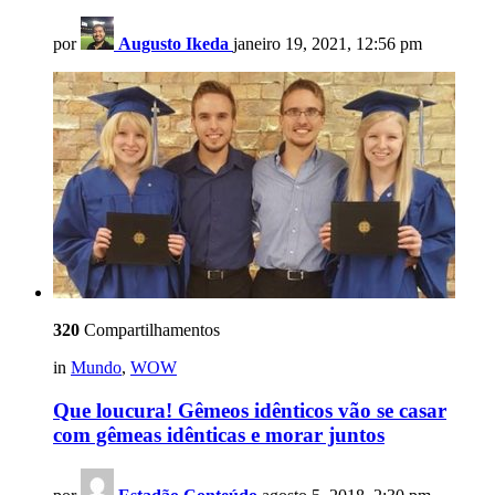
por
Augusto Ikeda
janeiro 19, 2021, 12:56 pm
320
Compartilhamentos
in
Mundo
,
WOW
Que loucura! Gêmeos idênticos vão se casar
com gêmeas idênticas e morar juntos