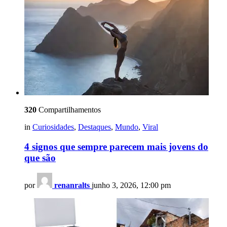
320
Compartilhamentos
in
Curiosidades
,
Destaques
,
Mundo
,
Viral
4 signos que sempre parecem mais jovens do
que são
por
renanralts
junho 3, 2026, 12:00 pm