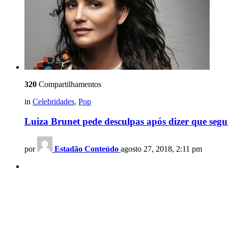
320
Compartilhamentos
in
Celebridades
,
Pop
Luiza Brunet pede desculpas após dizer que seg
por
Estadão Conteúdo
agosto 27, 2018, 2:11 pm