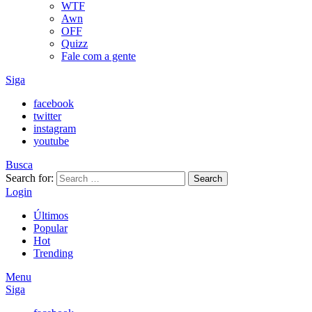
WTF
Awn
OFF
Quizz
Fale com a gente
Siga
facebook
twitter
instagram
youtube
Busca
Search for:
Search
Login
Últimos
Popular
Hot
Trending
Menu
Siga