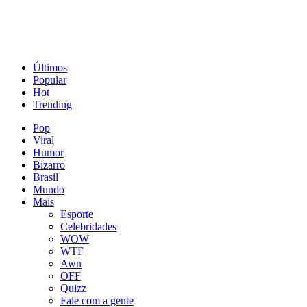
Últimos
Popular
Hot
Trending
Pop
Viral
Humor
Bizarro
Brasil
Mundo
Mais
Esporte
Celebridades
WOW
WTF
Awn
OFF
Quizz
Fale com a gente