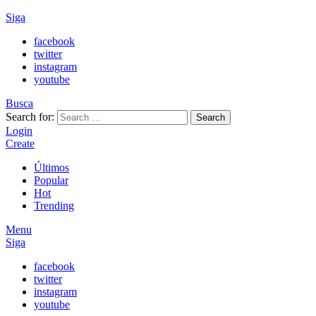
Siga
facebook
twitter
instagram
youtube
Busca
Search for:
Search
Login
Create
Últimos
Popular
Hot
Trending
Menu
Siga
facebook
twitter
instagram
youtube