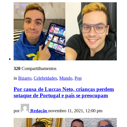
320
Compartilhamentos
in
Bizarro
,
Celebridades
,
Mundo
,
Pop
Por causa de Luccas Neto, crianças perdem
sotaque de Portugal e pais se preocupam
por
Redação
novembro 11, 2021, 12:00 pm