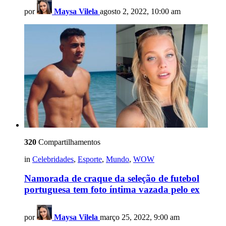
por
Maysa Vilela
agosto 2, 2022, 10:00 am
320
Compartilhamentos
in
Celebridades
,
Esporte
,
Mundo
,
WOW
Namorada de craque da seleção de futebol
portuguesa tem foto íntima vazada pelo ex
por
Maysa Vilela
março 25, 2022, 9:00 am