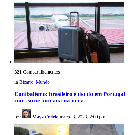
321
Compartilhamentos
in
Bizarro
,
Mundo
Canibalismo: brasileiro é detido em Portugal
com carne humana na mala
por
Maysa Vilela
março 3, 2023, 2:00 pm