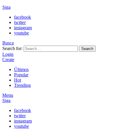
Siga
facebook
twitter
instagram
youtube
Busca
Search for:
Search
Login
Create
Últimos
Popular
Hot
Trending
Menu
Siga
facebook
twitter
instagram
youtube