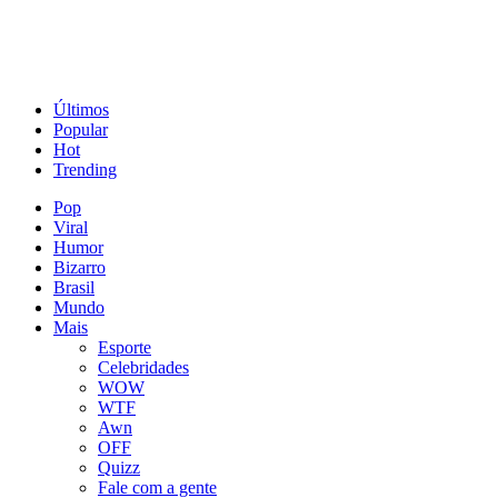
Últimos
Popular
Hot
Trending
Pop
Viral
Humor
Bizarro
Brasil
Mundo
Mais
Esporte
Celebridades
WOW
WTF
Awn
OFF
Quizz
Fale com a gente