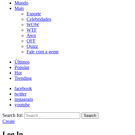
Mundo
Mais
Esporte
Celebridades
WOW
WTF
Awn
OFF
Quizz
Fale com a gente
Últimos
Popular
Hot
Trending
facebook
twitter
instagram
youtube
Search for:
Search
Create
Log In