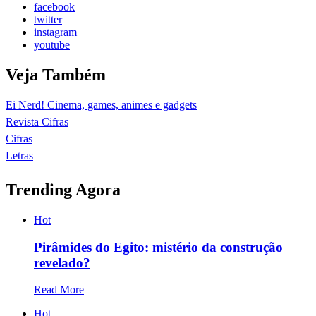
facebook
twitter
instagram
youtube
Veja Também
Ei Nerd! Cinema, games, animes e gadgets
Revista Cifras
Cifras
Letras
Trending Agora
Hot
Pirâmides do Egito: mistério da construção
revelado?
Read More
Hot