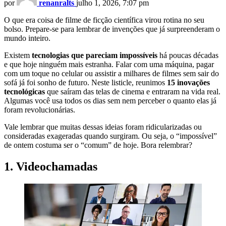
por
renanralts
julho 1, 2026, 7:07 pm
O que era coisa de filme de ficção científica virou rotina no seu
bolso. Prepare-se para lembrar de invenções que já surpreenderam o
mundo inteiro.
Existem
tecnologias que pareciam impossíveis
há poucas décadas
e que hoje ninguém mais estranha. Falar com uma máquina, pagar
com um toque no celular ou assistir a milhares de filmes sem sair do
sofá já foi sonho de futuro. Neste listicle, reunimos
15 inovações
tecnológicas
que saíram das telas de cinema e entraram na vida real.
Algumas você usa todos os dias sem nem perceber o quanto elas já
foram revolucionárias.
Vale lembrar que muitas dessas ideias foram ridicularizadas ou
consideradas exageradas quando surgiram. Ou seja, o “impossível”
de ontem costuma ser o “comum” de hoje. Bora relembrar?
1. Videochamadas