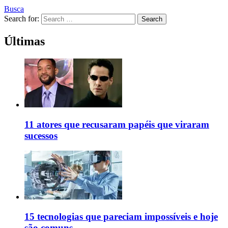
Busca
Search for:
Search
Últimas
11 atores que recusaram papéis que viraram
sucessos
15 tecnologias que pareciam impossíveis e hoje
são comuns