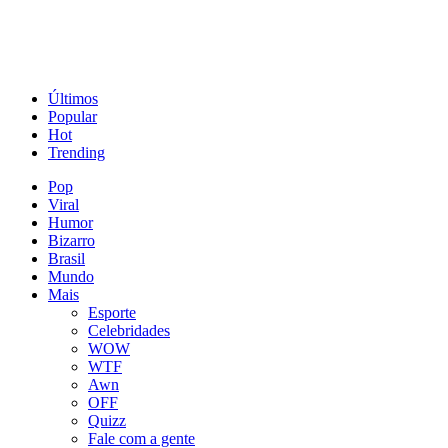
Últimos
Popular
Hot
Trending
Pop
Viral
Humor
Bizarro
Brasil
Mundo
Mais
Esporte
Celebridades
WOW
WTF
Awn
OFF
Quizz
Fale com a gente