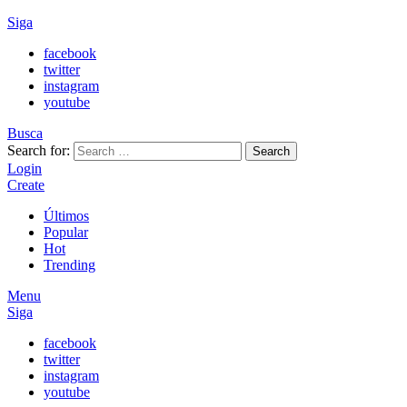
Siga
facebook
twitter
instagram
youtube
Busca
Search for:
Search
Login
Create
Últimos
Popular
Hot
Trending
Menu
Siga
facebook
twitter
instagram
youtube