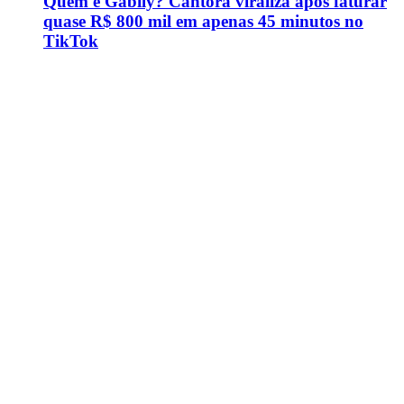
Quem é Gabily? Cantora viraliza após faturar
quase R$ 800 mil em apenas 45 minutos no
TikTok