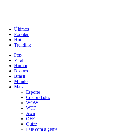
Últimos
Popular
Hot
Trending
Pop
Viral
Humor
Bizarro
Brasil
Mundo
Mais
Esporte
Celebridades
WOW
WTF
Awn
OFF
Quizz
Fale com a gente