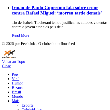
Irmão de Paulo Cupertino fala sobre crime
contra Rafael Miguel: ‘morreu tarde demais’
Tio de Isabela Tibcherani tentou justificar as atitudes violentas
contra o jovem ator e os pais dele
Read More
©
2026
por Feedclub - O clube do melhor feed
Voltar ao Topo
Close
Pop
Viral
Humor
Bizarro
Brasil
Mundo
Mais
Esporte
Celebridades