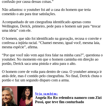
confusão por causa dessas coisas.”
Não adiantou: o youtuber foi até a casa do homem que teria
cometido o ato para tirar satisfações.
Acompanhado de um cinegrafista identificado apenas como
Wellington, Derick, primeiro, pede para o homem sair para “trocar
uma ideia” com ele.
O homem, que não foi identificado na gravação, recusa o convite e
confessa a injúria racial. “Chamei mesmo, igual você, mesma laia,
mesma espécie”, afirma.
“Por que você não vem aqui fora falar na minha cara?”, questiona o
youtuber. No momento em que o homem caminha em direção ao
portão, Derick saca uma pistola e atira para o alto.
O homem corre de volta para dentro de casa. O youtuber ameaça ir
atrás dele, mas é contido pelo cinegrafista. No final, Derick chuta o
portão e faz um segundo disparo com a arma.
Veja também:
Angela Ro Ro relembra namoro com Zizi
Possi, que teve fim conturbado