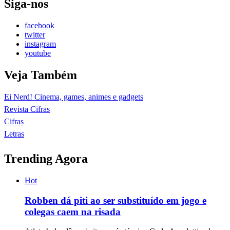
Siga-nos
facebook
twitter
instagram
youtube
Veja Também
Ei Nerd! Cinema, games, animes e gadgets
Revista Cifras
Cifras
Letras
Trending Agora
Hot
Robben dá piti ao ser substituído em jogo e
colegas caem na risada