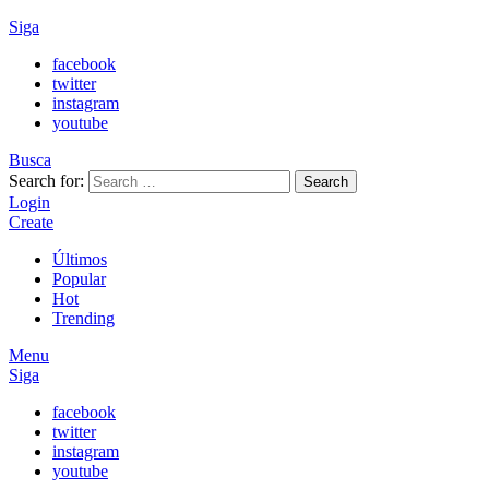
Siga
facebook
twitter
instagram
youtube
Busca
Search for:
Search
Login
Create
Últimos
Popular
Hot
Trending
Menu
Siga
facebook
twitter
instagram
youtube