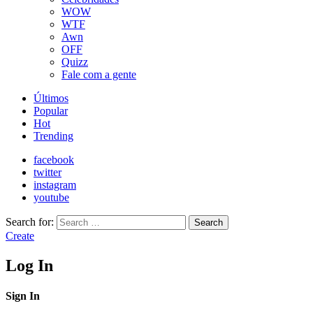
WOW
WTF
Awn
OFF
Quizz
Fale com a gente
Últimos
Popular
Hot
Trending
facebook
twitter
instagram
youtube
Search for:
Search
Create
Log In
Sign In