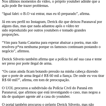
Nos últimos momentos do vídeo, o próprio youtuber admite que a
ação pode lhe trazer problemas.
“Igual falei: o B.O vai entrar, mas eu tô preparado”, afirma.
Já em seu perfil no Instagram, Derick diz que deixou Paranavaí por
alguns dias, mas que nada adiantou após o vídeo ter
sido reproduzido por outros youtubers e tomado grandes
proporções.
“Vim para Santa Catarina para esperar abaixar a poeira, mas não
resolveu p*rra nenhuma porque os famosos continuam postando o
negócio”, afirmou.
Derick Silverio também afirma que a polícia foi até sua casa e teme
ser preso por porte ilegal de arma.
“Os caras ainda ficam botando pressão na minha cabeça dizendo
que o porte de arma ilegal é R$ 60 mil a fiança. De onde eu vou tirar
R$ 60 mil?”, afirma, em tom de preocupação.
O UOL procurou a subdivisão da Polícia Civil do Paraná em
Paranavaí, que afirmou que está investigando o caso, mas negou a
ida de qualquer agente até a casa do youtuber.
O portal também procurou o próprio Derick Silverio, mas não