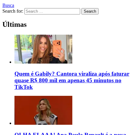
Busca
Search for:
Search
Últimas
Quem é Gabily? Cantora viraliza após faturar
quase R$ 800 mil em apenas 45 minutos no
TikTok
OLHA ELAAA! Ana Paula Renault é a nova