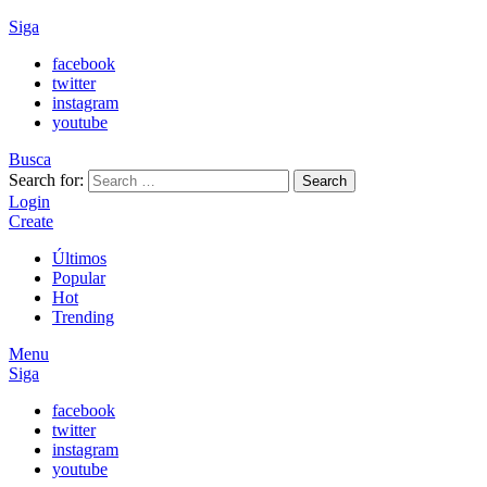
Siga
facebook
twitter
instagram
youtube
Busca
Search for:
Search
Login
Create
Últimos
Popular
Hot
Trending
Menu
Siga
facebook
twitter
instagram
youtube