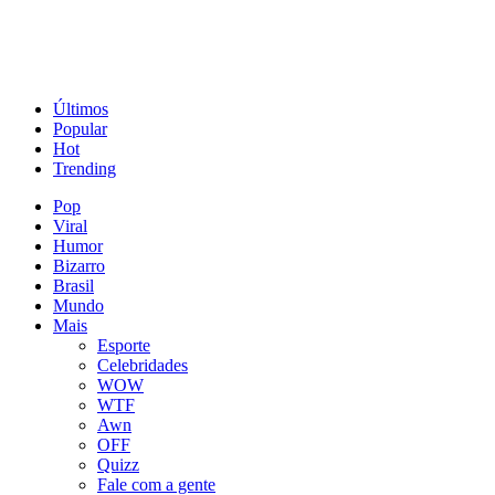
Últimos
Popular
Hot
Trending
Pop
Viral
Humor
Bizarro
Brasil
Mundo
Mais
Esporte
Celebridades
WOW
WTF
Awn
OFF
Quizz
Fale com a gente