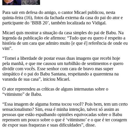
Para sair em defesa do amigo, o cantor Micael publicou, nesta
quinta-feira (16), fotos da fachada externa da casa do pai do ator e
participante do ‘BBB 20’, também localizada no Vidigal.
Micael quis mostrar a situação da casa simples do pai de Babu. Na
legenda da publicação ele afirmou: “Tudo que eu quero é respeito a
história de um cara que admiro muito [e que é] referência de onde eu
vim”.
“Tomei a liberdade de postar essas duas imagens que recebi hoje
pela manhã, e que me causou um turbilhão de sentimentos e quero
dividir com vocês. Esse senhor com cara de bravo mas super
simpático é o pai do Babu Santana, respeitando a quarentena na
varanda de sua casa”, iniciou Micael.
O ator repreendeu as críticas de alguns internautas sobre o
“vitimismo” de Babu.
“Essa imagem de alguma forma tocou você? Pois bem, tem um certo
sensacionalismo? Sim, essa é minha intenção, talvez só assim as
pessoas que estão espalhando opiniões equivocadas sobre o Babu
repensem um pouco sobre o que é ‘vitimismo’ e o que é ter coragem
de expor suas fraquezas e suas dificuldades”, disse.