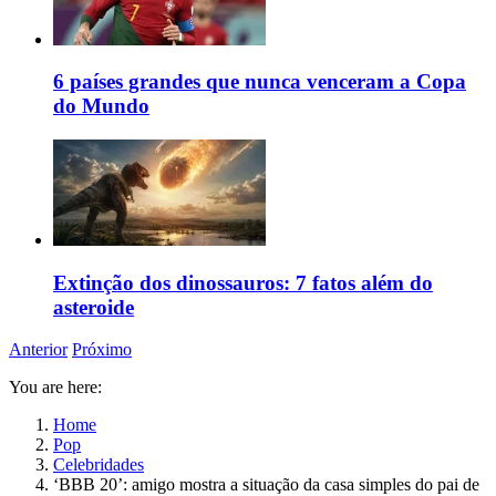
6 países grandes que nunca venceram a Copa
do Mundo
Extinção dos dinossauros: 7 fatos além do
asteroide
Anterior
Próximo
You are here:
Home
Pop
Celebridades
‘BBB 20’: amigo mostra a situação da casa simples do pai de