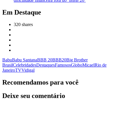
dificuldade financeira fora do ‘BBB 20’
Em Destaque
320
shares
Babu
Babu Santana
BBB 20
BBB20
Big Brother
Brasil
Celebridades
Destaques
Famosos
Globo
Micael
Rio de
Janeiro
TV
Vidigal
Recomendamos para você
Deixe seu comentário