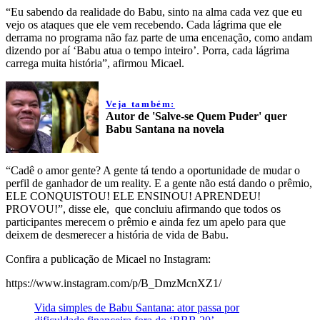
“Eu sabendo da realidade do Babu, sinto na alma cada vez que eu
vejo os ataques que ele vem recebendo. Cada lágrima que ele
derrama no programa não faz parte de uma encenação, como andam
dizendo por aí ‘Babu atua o tempo inteiro’. Porra, cada lágrima
carrega muita história”, afirmou Micael.
Veja também:
Autor de 'Salve-se Quem Puder' quer
Babu Santana na novela
“Cadê o amor gente? A gente tá tendo a oportunidade de mudar o
perfil de ganhador de um reality. E a gente não está dando o prêmio,
ELE CONQUISTOU! ELE ENSINOU! APRENDEU!
PROVOU!”, disse ele, que concluiu afirmando que todos os
participantes merecem o prêmio e ainda fez um apelo para que
deixem de desmerecer a história de vida de Babu.
Confira a publicação de Micael no Instagram:
https://www.instagram.com/p/B_DmzMcnXZ1/
Vida simples de Babu Santana: ator passa por