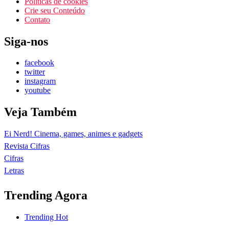
Políticas de cookies
Crie seu Conteúdo
Contato
Siga-nos
facebook
twitter
instagram
youtube
Veja Também
Ei Nerd! Cinema, games, animes e gadgets
Revista Cifras
Cifras
Letras
Trending Agora
Trending
Hot