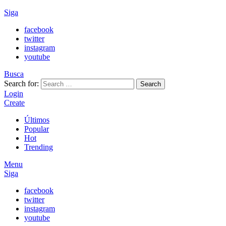
Siga
facebook
twitter
instagram
youtube
Busca
Search for:
Search
Login
Create
Últimos
Popular
Hot
Trending
Menu
Siga
facebook
twitter
instagram
youtube