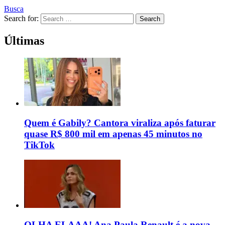
Busca
Search for:
Search
Últimas
Quem é Gabily? Cantora viraliza após faturar
quase R$ 800 mil em apenas 45 minutos no
TikTok
OLHA ELAAA! Ana Paula Renault é a nova