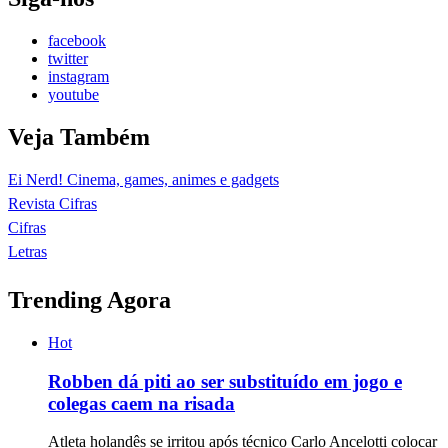
facebook
twitter
instagram
youtube
Veja Também
Ei Nerd! Cinema, games, animes e gadgets
Revista Cifras
Cifras
Letras
Trending Agora
Hot
Robben dá piti ao ser substituído em jogo e
colegas caem na risada
Atleta holandês se irritou após técnico Carlo Ancelotti colocar