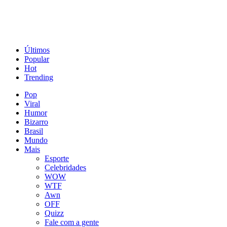
Últimos
Popular
Hot
Trending
Pop
Viral
Humor
Bizarro
Brasil
Mundo
Mais
Esporte
Celebridades
WOW
WTF
Awn
OFF
Quizz
Fale com a gente