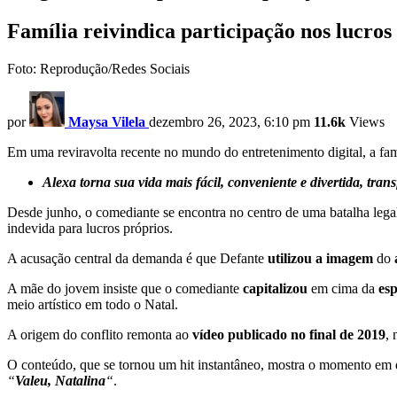
Família reivindica participação nos lucro
Foto: Reprodução/Redes Sociais
por
Maysa Vilela
dezembro 26, 2023, 6:10 pm
11.6k
Views
Em uma reviravolta recente no mundo do entretenimento digital, a fam
Alexa torna sua vida mais fácil, conveniente e divertida, tra
Desde junho, o comediante se encontra no centro de uma batalha leg
indevida para lucros próprios.
A acusação central da demanda é que Defante
utilizou a imagem
do
A mãe do jovem insiste que o comediante
capitalizou
em cima da
es
meio artístico em todo o Natal.
A origem do conflito remonta ao
vídeo publicado no final de 2019
, 
O conteúdo, que se tornou um hit instantâneo, mostra o momento em 
“
Valeu, Natalina
“
.