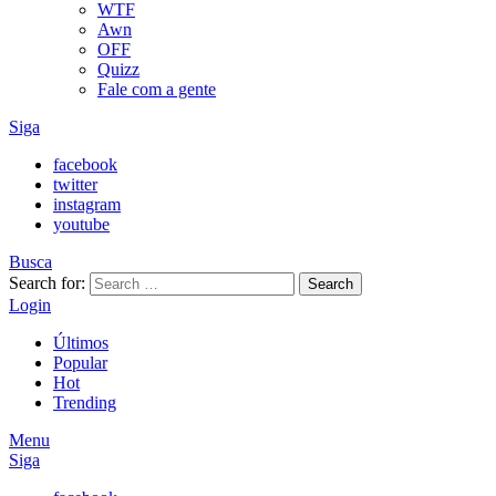
WTF
Awn
OFF
Quizz
Fale com a gente
Siga
facebook
twitter
instagram
youtube
Busca
Search for:
Search
Login
Últimos
Popular
Hot
Trending
Menu
Siga