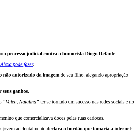
u um
processo judicial contra
o
humorista Diogo Defante
.
Alexa pode fazer
.
o não autorizado da imagem
de seu filho, alegando apropriação
r seus ganhos
.
o
“Valeu, Natalina”
ter se tornado um sucesso nas redes sociais e no
menino que comercializava doces pelas ruas cariocas.
 o jovem acidentalmente
declara o bordão que tomaria a internet
: