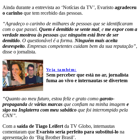
Ainda durante a entrevista ao ‘Notícias da TV’, Evaristo
agradeceu
o carinho
que tem recebido das pessoas.
“Agradeço o carinho de milhares de pessoas que se identificaram
com o que passei.
Quem é demitido se sente mal
, e
me expor com a
verdade mostrou às pessoas
que
ninguém está livre de ser
demitido
. O questionável é a forma.
Ninguém mais aceita
desrespeito
. Empresas competentes cuidam bem da sua reputação”
,
disse o jornalista.
Veja também:
Sem perceber que está no ar, jornalista
fuma ao vivo e internautas se divertem
“Quanto ao meu futuro, estou feliz e grato como
garoto-
propaganda
de
várias marcas
que confiam na minha imagem
e
sigo na Inglaterra com meu sabático
que foi interrompido pela
CNN”.
Com a
saída de Tiago Leifert
da TV Globo, internautas
comentaram que
Evaristo seria perfeito para substitui-lo
na
apresentação do ‘Big Brother Brasil’.