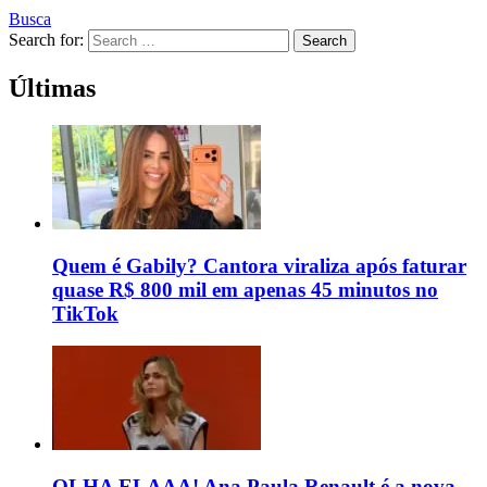
Busca
Search for:
Search
Últimas
Quem é Gabily? Cantora viraliza após faturar
quase R$ 800 mil em apenas 45 minutos no
TikTok
OLHA ELAAA! Ana Paula Renault é a nova