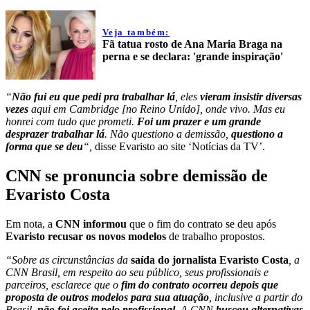
Veja também:
Fã tatua rosto de Ana Maria Braga na
perna e se declara: 'grande inspiração'
“
Não fui eu que pedi pra trabalhar lá
, eles
vieram insistir diversas
vezes
aqui em Cambridge [no Reino Unido], onde vivo. Mas eu
honrei com tudo que prometi.
Foi um prazer e um grande
desprazer trabalhar lá
. Não questiono a demissão,
questiono a
forma que se deu
“,
disse Evaristo ao site ‘Notícias da TV’.
CNN se pronuncia sobre demissão de
Evaristo Costa
Em nota, a
CNN informou
que o fim do contrato se deu após
Evaristo recusar os novos modelos
de trabalho propostos.
“Sobre as circunstâncias da
saída do jornalista Evaristo Costa
, a
CNN Brasil, em respeito ao seu público, seus profissionais e
parceiros, esclarece que o
fim do contrato ocorreu depois que
proposta de outros modelos para sua atuação
, inclusive a partir do
Brasil,
não foi aceita pelo profissional
. A CNN
buscou alternativas