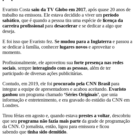
Evaristo Costa
saiu da TV Globo
em 2017
, após quase 20 anos de
trabalho na emissora. Ele estava decidido a viver um
período
sabático
, que é quando a pessoa tira uma espécie de
licença da
carreira profissional
para
desacelerar
e se dedicar a algo que
deseja.
E foi isso que Evaristo fez.
Se mudou para a Inglaterra
e passou a
se dedicar à família, conhecer
lugares novos
e aproveitar o
momento.
Profissionalmente, ele aproveitou sua
forte presença nas redes
sociais
, sempre
interagindo com as pessoas
, além de ter
participado de diversas ações publicitárias.
Contudo, em 2019, ele foi
procurado pela CNN Brasil
para
integrar a equipe de apresentadores e acabou aceitando.
Evaristo
ganhou
um programa chamado
‘Séries Originais’
, que unia
informação e entretenimento, e era gravado do estúdio da CNN em
Londres.
Tirou férias em agosto e, quando estava
prestes a voltar
, descobriu
que seu
programa não fazia mais parte
da grade de programação
da CNN. O jornalista, então, ligou para emissora e ficou
sabendo que
tinha sido demitido
.