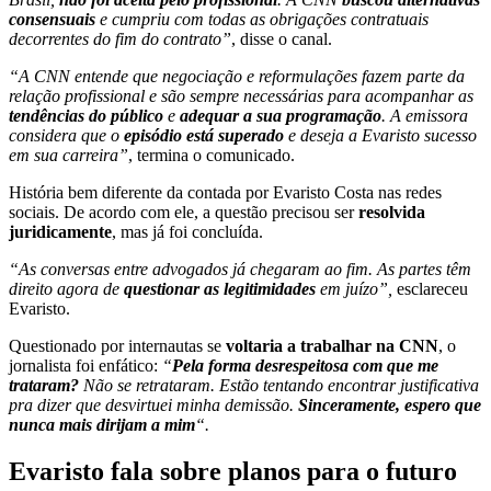
consensuais
e cumpriu com todas as obrigações contratuais
decorrentes do fim do contrato”
, disse o canal.
“A CNN entende que negociação e reformulações fazem parte da
relação profissional e são sempre necessárias para acompanhar as
tendências do público
e
adequar a sua programação
. A emissora
considera que o
episódio está superado
e deseja a Evaristo sucesso
em sua carreira”
, termina o comunicado.
História bem diferente da contada por Evaristo Costa nas redes
sociais. De acordo com ele, a questão precisou ser
resolvida
juridicamente
, mas já foi concluída.
“As conversas entre advogados já chegaram ao fim. As partes têm
direito agora de
questionar as legitimidades
em juízo”,
esclareceu
Evaristo.
Questionado por internautas se
voltaria a trabalhar na CNN
, o
jornalista foi enfático:
“
Pela forma desrespeitosa com que me
trataram?
Não se retrataram. Estão tentando encontrar justificativa
pra dizer que desvirtuei minha demissão.
Sinceramente, espero que
nunca mais dirijam a mim
“.
Evaristo fala sobre planos para o futuro