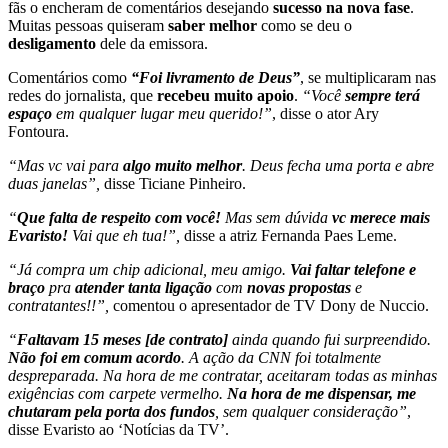
fãs o encheram de comentários desejando
sucesso na nova fase
.
Muitas pessoas quiseram
saber melhor
como se deu o
desligamento
dele da emissora.
Comentários como
“Foi livramento de Deus”
, se multiplicaram nas
redes do jornalista, que
recebeu muito apoio
.
“Você
sempre terá
espaço
em qualquer lugar meu querido!”
, disse o ator Ary
Fontoura.
“Mas vc vai para
algo muito melhor
. Deus fecha uma porta e abre
duas janelas”,
disse Ticiane Pinheiro.
“
Que falta de respeito com você!
Mas sem dúvida
vc merece mais
Evaristo!
Vai que eh tua!”,
disse a atriz Fernanda Paes Leme.
“Já compra um chip adicional, meu amigo.
Vai faltar telefone e
braço
pra
atender tanta ligação
com
novas propostas
e
contratantes!!”,
comentou o apresentador de TV Dony de Nuccio.
“
Faltavam 15 meses [de contrato]
ainda quando fui surpreendido.
Não foi em comum acordo
. A ação da CNN foi totalmente
despreparada. Na hora de me contratar, aceitaram todas as minhas
exigências com carpete vermelho.
Na hora de me dispensar, me
chutaram pela porta dos fundos
, sem qualquer consideração”
,
disse Evaristo ao ‘Notícias da TV’.