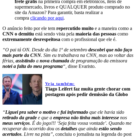
frete grátis
na primeira compra em eletrônicos, itens de
supermercado, livros e QUALQUER produto comprado no
site da Amazon? Para garantir, basta realizar a
compra
clicando por aqui
.
O anúncio feito por ele tem
repercutido muito
e a maneira como a
CNN o demitiu
está sendo vista pela
maioria das pessoas
como
extremamente desrespeitosa
com o profissional que ele é.
“O pai tá ON. Desde do dia 1º de setembro
descobri que não faço
mais parte da CNN
. Sim eu trabalhava na CNN, mas ao voltar das
férias,
assistindo
a
nova chamada
de programação da emissora
notei a falta do meu programa
“,
disse Evaristo.
Veja também:
Tiago Leifert faz muita gente chorar com
postagem após pedir demissão da Globo
“
Liguei pra saber o motivo
e
fui informado
que ele havia sido
retirado da grade
e que a
empresa não tinha mais interesse
nos
meus serviços
. É do jogo!!! ‘Seja feita vossa vontade’. Quando me
recuperar do ocorrido dou os
detalhes
que ainda
estão sendo
acertados
. Livre na pista”
, concluiu o jornalista na legenda do post