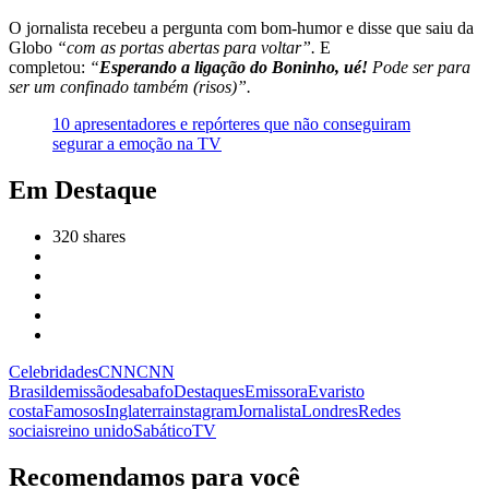
O jornalista recebeu a pergunta com bom-humor e disse que saiu da
Globo
“com as portas abertas para voltar”.
E
completou:
“
Esperando a ligação do Boninho, ué!
Pode ser para
ser um confinado também (risos)”.
10 apresentadores e repórteres que não conseguiram
segurar a emoção na TV
Em Destaque
320
shares
Celebridades
CNN
CNN
Brasil
demissão
desabafo
Destaques
Emissora
Evaristo
costa
Famosos
Inglaterra
instagram
Jornalista
Londres
Redes
sociais
reino unido
Sabático
TV
Recomendamos para você