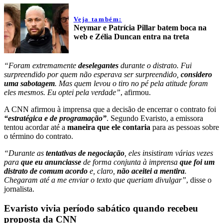
Veja também:
Neymar e Patrícia Pillar batem boca na
web e Zélia Duncan entra na treta
“Foram extremamente
deselegantes
durante o distrato. Fui
surpreendido por quem não esperava ser surpreendido,
considero
uma sabotagem
. Mas quem levou o tiro no pé pela atitude foram
eles mesmos. Eu optei pela verdade”
, afirmou.
A CNN afirmou à imprensa que a decisão de encerrar o contrato foi
“estratégica e de programação”
. Segundo Evaristo, a emissora
tentou acordar até a
maneira que ele contaria
para as pessoas sobre
o término do contrato.
“Durante as
tentativas de negociação
, eles insistiram várias vezes
para
que eu anunciasse
de forma conjunta à imprensa
que foi um
distrato de comum acordo
e, claro,
não aceitei a mentira
.
Chegaram até a me enviar o texto que queriam divulgar”
, disse o
jornalista.
Evaristo vivia período sabático quando recebeu
proposta da CNN