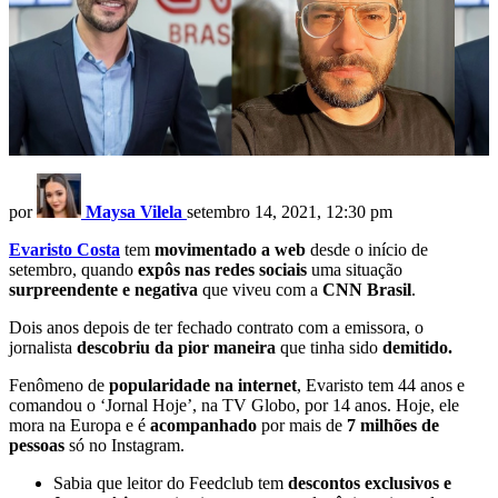
por
Maysa Vilela
setembro 14, 2021, 12:30 pm
Evaristo Costa
tem
movimentado a web
desde o início de
setembro, quando
expôs nas redes sociais
uma situação
surpreendente e negativa
que viveu com a
CNN Brasil
.
Dois anos depois de ter fechado contrato com a emissora, o
jornalista
descobriu da pior maneira
que tinha sido
demitido.
Fenômeno de
popularidade na internet
, Evaristo tem 44 anos e
comandou o ‘Jornal Hoje’, na TV Globo, por 14 anos. Hoje, ele
mora na Europa e é
acompanhado
por mais de
7 milhões de
pessoas
só no Instagram.
Sabia que leitor do Feedclub tem
descontos exclusivos e