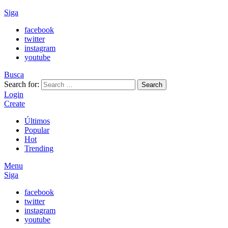
Siga
facebook
twitter
instagram
youtube
Busca
Search for:
Search
Login
Create
Últimos
Popular
Hot
Trending
Menu
Siga
facebook
twitter
instagram
youtube