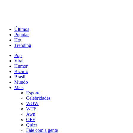
Últimos
Popular
Hot
Trending
Pop
Viral
Humor
Bizarro
Brasil
Mundo
Mais
Esporte
Celebridades
WOW
WTF
Awn
OFF
Quizz
Fale com a gente