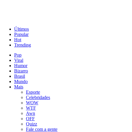
Últimos
Popular
Hot
Trending
Pop
Viral
Humor
Bizarro
Brasil
Mundo
Mais
Esporte
Celebridades
WOW
WTF
Awn
OFF
Quizz
Fale com a gente