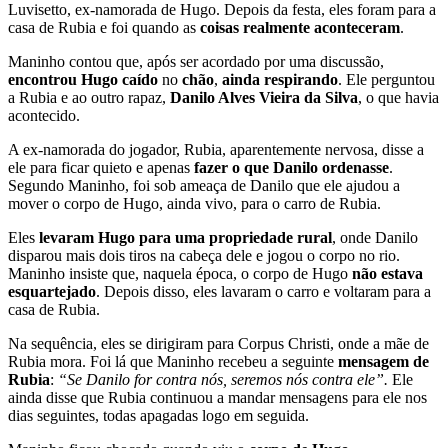
Luvisetto, ex-namorada de Hugo. Depois da festa, eles foram para a
casa de Rubia e foi quando as
coisas realmente aconteceram
.
Maninho contou que, após ser acordado por uma discussão,
encontrou Hugo caído
no
chão
,
ainda respirando
. Ele perguntou
a Rubia e ao outro rapaz,
Danilo Alves Vieira da Silva
, o que havia
acontecido.
A ex-namorada do jogador, Rubia, aparentemente nervosa, disse a
ele para ficar quieto e apenas
fazer o que Danilo ordenasse
.
Segundo Maninho, foi sob ameaça de Danilo que ele ajudou a
mover o corpo de Hugo, ainda vivo, para o carro de Rubia.
Eles
levaram Hugo para uma propriedade rural
, onde Danilo
disparou mais dois tiros na cabeça dele e jogou o corpo no rio.
Maninho insiste que, naquela época, o corpo de Hugo
não estava
esquartejado
. Depois disso, eles lavaram o carro e voltaram para a
casa de Rubia.
Na sequência, eles se dirigiram para Corpus Christi, onde a mãe de
Rubia mora. Foi lá que Maninho recebeu a seguinte
mensagem de
Rubia
:
“Se Danilo for contra nós, seremos nós contra ele”.
Ele
ainda disse que Rubia continuou a mandar mensagens para ele nos
dias seguintes, todas apagadas logo em seguida.