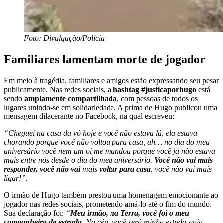
Foto: Divulgação/Polícia
Familiares lamentam morte de jogador
Em meio à tragédia, familiares e amigos estão expressando seu pesar
publicamente. Nas redes sociais, a
hashtag #justicaporhugo
está
sendo
amplamente compartilhada
, com pessoas de todos os
lugares unindo-se em solidariedade. A prima de Hugo publicou uma
mensagem dilacerante no Facebook, na qual escreveu:
“Cheguei na casa da vó hoje e você não estava lá, ela estava
chorando porque você não voltou para casa, ah… no dia do meu
aniversário você nem um oi me mandou porque você já não estava
mais entre nós desde o dia do meu aniversário.
Você não vai mais
responder, você não vai
mais
voltar para casa
, você não vai mais
ligar!”.
O irmão de Hugo também prestou uma homenagem emocionante ao
jogador nas redes sociais, prometendo amá-lo até o fim do mundo.
Sua declaração foi:
“
Meu irmão, na Terra, você foi o meu
companheiro de estrada
. No céu, você será minha estrela-guia.