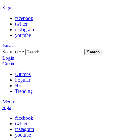
Siga
facebook
twitter
instagram
youtube
Busca
Search for:
Search
Login
Create
Últimos
Popular
Hot
Trending
Menu
Siga
facebook
twitter
instagram
youtube