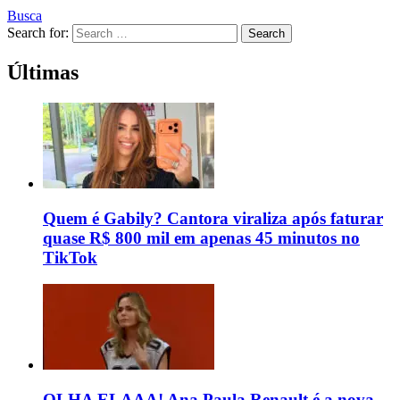
Busca
Search for:
Search
Últimas
Quem é Gabily? Cantora viraliza após faturar
quase R$ 800 mil em apenas 45 minutos no
TikTok
OLHA ELAAA! Ana Paula Renault é a nova