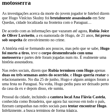
motosserra
As investigações acerca da morte do jovem jogador te futebol dizem
que Hugo Vinícius Skulny foi
brutalmente assassinado
em Sete
Quedas, cidade localizada na fronteira com o Paraguai…
De acordo com as informações que vazaram até agora,
Rubia Joice
de Oliver Luvisetto
, a ex-namorada de Hugo, de 21 anos,
foi presa
sob suspeita
de envolvimento no crime.
A história está se formando aos poucos, mas pelo que se sabe,
Hugo
foi morto a tiros
, teve o
corpo desmembrado com uma
motosserra
e partes dele foram jogadas num rio. É realmente uma
história assustadora.
Nas redes sociais, dizem que
Rubia terminou com Hugo
apenas
duas ou três semanas antes do ocorrido
, e
Hugo queria reatar
o
relacionamento. No dia 25 de junho, Hugo e alguns amigos foram a
uma festa no Paraguai. Na volta, Hugo pediu para ser deixado perto
da casa da ex e depois disso, ele sumiu.
Pessoal da cidade, incluindo a
cantora local Ana Flávia Castela
,
conhecida como Boiadeira, que agora faz sucesso em todo o país,
fizeram campanhas nas redes sociais para
tentar encontrar Hugo
.
Infelizmente, a busca terminou de forma trágica.