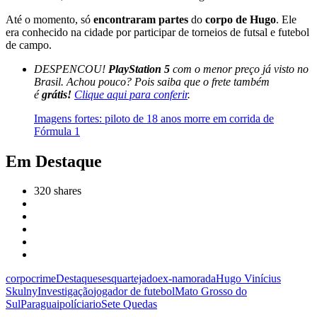
Até o momento, só
encontraram partes
do
corpo de Hugo
. Ele
era conhecido na cidade por participar de torneios de futsal e futebol
de campo.
DESPENCOU!
PlayStation 5
com o menor preço já visto no
Brasil. Achou pouco? Pois saiba que o frete também
é
grátis!
Clique aqui para conferir
.
Imagens fortes: piloto de 18 anos morre em corrida de
Fórmula 1
Em Destaque
320
shares
corpo
crime
Destaques
esquartejado
ex-namorada
Hugo Vinícius
Skulny
Investigação
jogador de futebol
Mato Grosso do
Sul
Paraguai
polícia
rio
Sete Quedas