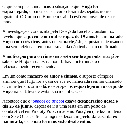
O que complica ainda mais a situação é que
Hugo foi
esquartejado
, e partes de seu corpo foram despejadas no rio
Iguatemi. O Corpo de Bombeiros ainda está em busca de restos
mortais.
A investigação, conduzida pela Delegada Lucelia Constantino,
revelou que
a jovem e um outro rapaz de 19 anos
teriam
matado
Hugo com três tiros
, antes de
esquartejá-lo
, supostamente usando
uma serra elétrica – embora isso ainda não tenha sido confirmado.
A
motivação para o crime
ainda
está sendo apurada
, mas já se
sabe que Hugo e sua ex-namorada haviam terminado o
relacionamento recentemente.
Em um conto macabro de
amor e ciúmes
, o suposto cúmplice
afirmou que Hugo foi à casa de sua ex-namorada sem ser chamado.
O crime teria ocorrido lá, e os suspeitos
esquartejaram o corpo de
Hugo
na tentativa de evitar sua identificação.
Acontece que o
jogador de futebol
estava
desaparecido desde o
dia 25 de junho
, depois de ir a uma festa em um posto de
combustível em Pindoty Porã, cidade no Paraguai que faz fronteira
com Sete Quedas. Seus amigos o deixaram
perto da casa da ex-
namorada
, e ele
não foi mais visto desde então
.