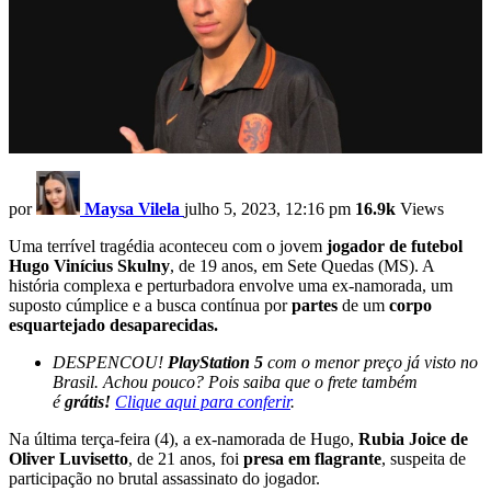
por
Maysa Vilela
julho 5, 2023, 12:16 pm
16.9k
Views
Uma terrível tragédia aconteceu com o jovem
jogador de futebol
Hugo Vinícius Skulny
, de 19 anos, em Sete Quedas (MS). A
história complexa e perturbadora envolve uma ex-namorada, um
suposto cúmplice e a busca contínua por
partes
de um
corpo
esquartejado desaparecidas.
DESPENCOU!
PlayStation 5
com o menor preço já visto no
Brasil. Achou pouco? Pois saiba que o frete também
é
grátis!
Clique aqui para conferir
.
Na última terça-feira (4), a ex-namorada de Hugo,
Rubia Joice de
Oliver Luvisetto
, de 21 anos, foi
presa em flagrante
, suspeita de
participação no brutal assassinato do jogador.