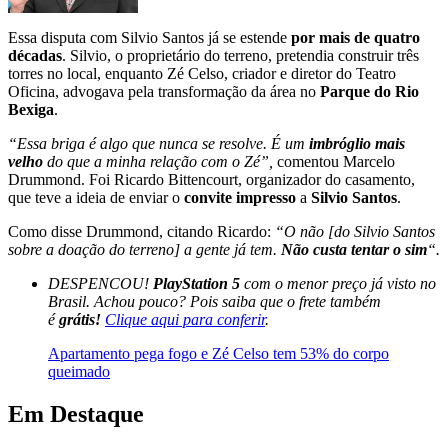
Essa disputa com Silvio Santos já se estende
por mais de quatro
décadas
. Silvio, o proprietário do terreno, pretendia construir três
torres no local, enquanto Zé Celso, criador e diretor do Teatro
Oficina, advogava pela transformação da área no
Parque do Rio
Bexiga
.
“Essa briga é algo que nunca se resolve. É um
imbróglio mais
velho
do que a minha relação com o Zé”,
comentou Marcelo
Drummond. Foi Ricardo Bittencourt, organizador do casamento,
que teve a ideia de enviar o
convite impresso
a
Silvio Santos
.
Como disse Drummond, citando Ricardo:
“O não [do Silvio Santos
sobre a doação do terreno] a gente já tem.
Não custa tentar o sim
“.
DESPENCOU!
PlayStation 5
com o menor preço já visto no
Brasil. Achou pouco? Pois saiba que o frete também
é
grátis!
Clique aqui para conferir
.
Apartamento pega fogo e Zé Celso tem 53% do corpo
queimado
Em Destaque