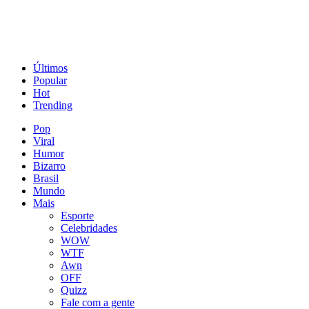
Últimos
Popular
Hot
Trending
Pop
Viral
Humor
Bizarro
Brasil
Mundo
Mais
Esporte
Celebridades
WOW
WTF
Awn
OFF
Quizz
Fale com a gente