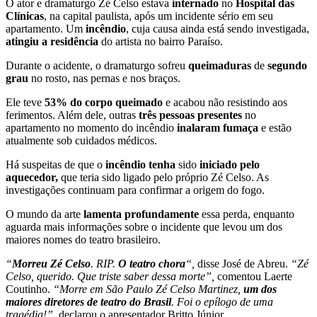
O ator e dramaturgo Zé Celso estava
internado
no
Hospital das
Clínicas
, na capital paulista, após um incidente sério em seu
apartamento. Um
incêndio
, cuja causa ainda está sendo investigada,
atingiu a residência
do artista no bairro Paraíso.
Durante o acidente, o dramaturgo sofreu
queimaduras
de
segundo
grau
no rosto, nas pernas e nos braços.
Ele teve
53% do corpo queimado
e acabou não resistindo aos
ferimentos. Além dele, outras
três pessoas presentes
no
apartamento no momento do incêndio
inalaram fumaça
e estão
atualmente sob cuidados médicos.
Há suspeitas de que o
incêndio tenha
sido
iniciado pelo
aquecedor,
que teria sido ligado pelo próprio Zé Celso. As
investigações continuam para confirmar a origem do fogo.
O mundo da arte
lamenta profundamente
essa perda, enquanto
aguarda mais informações sobre o incidente que levou um dos
maiores nomes do teatro brasileiro.
“
Morreu Zé Celso
. RIP.
O teatro chora
“,
disse José de Abreu.
“Zé
Celso, querido. Que triste saber dessa morte”,
comentou Laerte
Coutinho.
“Morre em São Paulo Zé Celso Martinez,
um dos
maiores diretores de teatro do Brasil
. Foi o epílogo de uma
tragédia!”,
declarou o apresentador Britto Júnior.