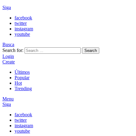
Siga
facebook
twitter
instagram
youtube
Busca
Search for:
Search
Login
Create
Últimos
Popular
Hot
Trending
Menu
Siga
facebook
twitter
instagram
youtube