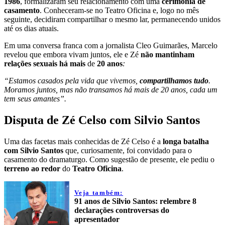
1986
, formalizaram seu relacionamento com uma
cerimônia de
casamento
. Conheceram-se no Teatro Oficina e, logo no mês
seguinte, decidiram compartilhar o mesmo lar, permanecendo unidos
até os dias atuais.
Em uma conversa franca com a jornalista Cleo Guimarães, Marcelo
revelou que embora vivam juntos, ele e Zé
não mantinham
relações sexuais há mais
de
20 anos
:
“Estamos casados pela vida que vivemos,
compartilhamos tudo
.
Moramos juntos, mas não transamos há mais de 20 anos, cada um
tem seus amantes”.
Disputa de Zé Celso com Silvio Santos
Uma das facetas mais conhecidas de Zé Celso é a
longa batalha
com Silvio Santos
que, curiosamente, foi convidado para o
casamento do dramaturgo. Como sugestão de presente, ele pediu o
terreno ao redor
do
Teatro Oficina
.
Veja também:
91 anos de Silvio Santos: relembre 8
declarações controversas do
apresentador