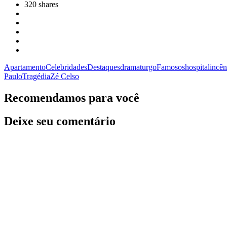
320
shares
Apartamento
Celebridades
Destaques
dramaturgo
Famosos
hospital
incên
Paulo
Tragédia
Zé Celso
Recomendamos para você
Deixe seu comentário