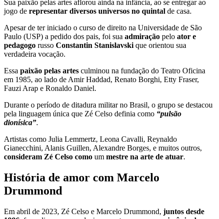
Sua paixão pelas artes aflorou ainda na infância, ao se entregar ao
jogo de
representar diversos universos no quintal
de casa.
Apesar de ter iniciado o curso de direito na Universidade de São
Paulo (USP) a pedido dos pais, foi sua
admiração
pelo
ator e
pedagogo
russo
Constantin Stanislavski
que orientou sua
verdadeira vocação.
Essa
paixão pelas artes
culminou na fundação do Teatro Oficina
em 1985, ao lado de Amir Haddad, Renato Borghi, Etty Fraser,
Fauzi Arap e Ronaldo Daniel.
Durante o período de ditadura militar no Brasil, o grupo se destacou
pela linguagem única que Zé Celso definia como
“pulsão
dionísica”
.
Artistas como Julia Lemmertz, Leona Cavalli, Reynaldo
Gianecchini, Alanis Guillen, Alexandre Borges, e muitos outros,
consideram Zé Celso como
um
mestre na arte de atuar
.
História de amor com Marcelo
Drummond
Em abril de 2023, Zé Celso e Marcelo Drummond,
juntos desde