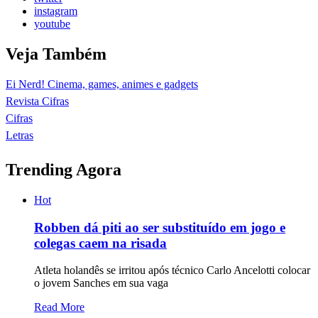
instagram
youtube
Veja Também
Ei Nerd! Cinema, games, animes e gadgets
Revista Cifras
Cifras
Letras
Trending Agora
Hot
Robben dá piti ao ser substituído em jogo e
colegas caem na risada
Atleta holandês se irritou após técnico Carlo Ancelotti colocar
o jovem Sanches em sua vaga
Read More