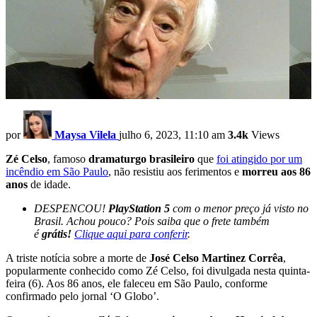
por
Maysa Vilela
julho 6, 2023, 11:10 am
3.4k
Views
Zé Celso
, famoso
dramaturgo brasileiro
que
foi atingido por um
incêndio em São Paulo
, não resistiu aos ferimentos e
morreu aos 86
anos
de idade.
DESPENCOU!
PlayStation 5
com o menor preço já visto no
Brasil. Achou pouco? Pois saiba que o frete também
é
grátis!
Clique aqui para conferir
.
A triste notícia sobre a morte de
José Celso Martinez Corrêa
,
popularmente conhecido como Zé Celso, foi divulgada nesta quinta-
feira (6). Aos 86 anos, ele faleceu em São Paulo, conforme
confirmado pelo jornal ‘O Globo’.