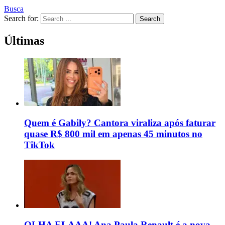
Busca
Search for:
Search
Últimas
Quem é Gabily? Cantora viraliza após faturar
quase R$ 800 mil em apenas 45 minutos no
TikTok
OLHA ELAAA! Ana Paula Renault é a nova