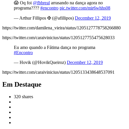
😱 Oq foi
@fbbreal
arrasando na dança agora no
programa????
#encontro
pic.twitter.com/mir6whhs08
— Arthur Fillipos ✠ (@afillipos)
December 12, 2019
https://twitter.com/damilena_vieira/status/1205127778758266880
https://twitter.com/caraivinicius/status/1205127755475628033
Eu amo quando a Fátima dança no programa
#Encontro
— Hovik (@HovikQueiroz)
December 12, 2019
https://twitter.com/caraivinicius/status/1205133438648537091
Em Destaque
320
shares