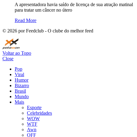
A apresentadora havia saído de licença de sua atração matinal
para tratar um câncer no útero
Read More
©
2026
por Feedclub - O clube do melhor feed
Voltar ao Topo
Close
Pop
Viral
Humor
Bizarro
Brasil
Mundo
Mais
Esporte
Celebridades
WOW
WTF
Awn
OFF