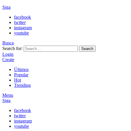
Siga
facebook
twitter
instagram
youtube
Busca
Search for:
Search
Login
Create
Últimos
Popular
Hot
Trending
Menu
Siga
facebook
twitter
instagram
youtube