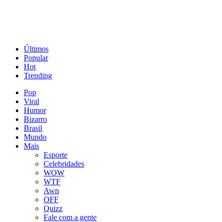
Últimos
Popular
Hot
Trending
Pop
Viral
Humor
Bizarro
Brasil
Mundo
Mais
Esporte
Celebridades
WOW
WTF
Awn
OFF
Quizz
Fale com a gente