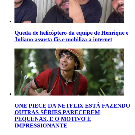
Queda de helicóptero da equipe de Henrique e
Juliano assusta fãs e mobiliza a internet
ONE PIECE DA NETFLIX ESTÁ FAZENDO
OUTRAS SÉRIES PARECEREM
PEQUENAS, E O MOTIVO É
IMPRESSIONANTE