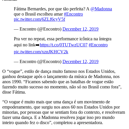
Fátima Bernardes, por que tão perfeita? A
@Madonna
que o Brasil escolheu amar
#Encontro
pic.twitter.com/6ZLf6cyV5f
— Encontro (@Encontro)
December 12, 2019
Pra ver no repeat, essa performance icônica na íntegra
aqui no link➡️
https://t.co/0TUTwzUC07
#Encontro
pic.twitter.com/xznJKHCV2k
— Encontro (@Encontro)
December 12, 2019
O “vogue”, estilo de dança muito famoso nos Estados Unidos,
ganhou destaque após o lançamento da música de Madonna, nos
anos 1990. “Ficamos sabendo que as batalhas de vogue estão
fazendo muito sucesso no momento, não só no Brasil como fora”,
disse Fátima.
“O vogue é muito mais que uma dança é um movimento de
empoderamento, que surgiu nos anos 60 nos Estados Unidos por
minorias, por pessoas que se sentiam fora do contexto, e resolveram
fazer uma dança. E a Madonna resolveu jogar isso pro mundo
inteiro quando fez o disco”, completou a apresentadora.