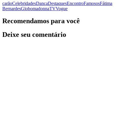
carão
Celebridades
Dança
Destaques
Encontro
Famosos
Fátima
Bernardes
Globo
madonna
TV
Vogue
Recomendamos para você
Deixe seu comentário