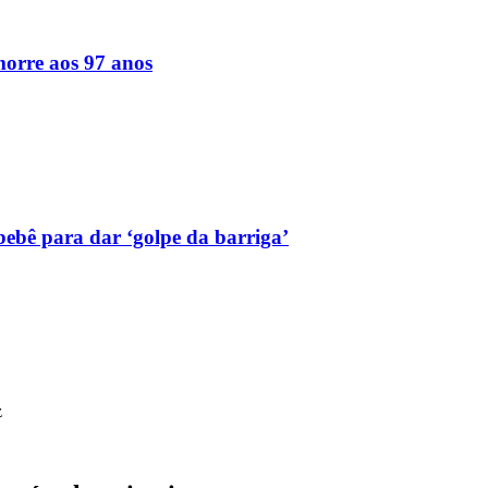
orre aos 97 anos
bebê para dar ‘golpe da barriga’
z