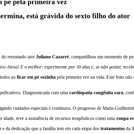
m pé pela primeira vez
rmina, está grávida do sexto filho do ator
a do renomado ator
Juliano Cazarré
, compartilhou um momento de pur
vo Alexa! E o melhor: experimente por 30 dias e, se não gostar, receba
 todos ao
ficar em pé sozinha
pela primeira vez na vida. Este feito nã
gnificativos. Diagnosticada com uma
cardiopatia congênita rara
, con
xigindo cuidados especiais e contínuos. O progresso de Maria Guilhermi
 idade, teve a assistência de recursos terapêuticos como uma
roupa es
e da dedicação que a família tem em cada etapa dos
tratamentos
da fi