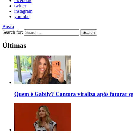
facebook
twitter
instagram
youtube
Busca
Search for:
Search
Últimas
Quem é Gabily? Cantora viraliza após faturar 