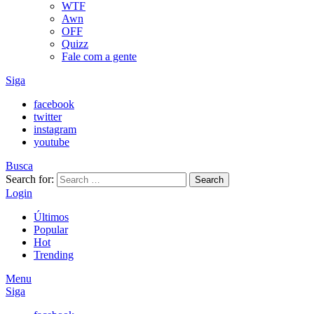
WTF
Awn
OFF
Quizz
Fale com a gente
Siga
facebook
twitter
instagram
youtube
Busca
Search for:
Search
Login
Últimos
Popular
Hot
Trending
Menu
Siga