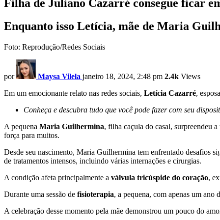
Filha de Juliano Cazarré consegue ficar e
Enquanto isso Letícia, mãe de Maria Guilhe
Foto: Reprodução/Redes Sociais
por
Maysa Vilela
janeiro 18, 2024, 2:48 pm
2.4k
Views
Em um emocionante relato nas redes sociais,
Letícia Cazarré
, espos
Conheça e descubra tudo que você pode fazer com seu dispositi
A pequena
Maria Guilhermina
, filha caçula do casal, surpreendeu a
força para muitos.
Desde seu nascimento, Maria Guilhermina tem enfrentado desafios si
de tratamentos intensos, incluindo várias internações e cirurgias.
A condição afeta principalmente a
válvula tricúspide do coração
, e
Durante uma sessão de
fisioterapia
, a pequena, com apenas um ano de
A celebração desse momento pela mãe demonstrou um pouco do amor 