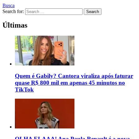
Busca
Search for:
Search
Últimas
Quem é Gabily? Cantora viraliza após faturar
quase R$ 800 mil em apenas 45 minutos no
TikTok
OLHA ELAAA! Ana Paula Renault é a nova