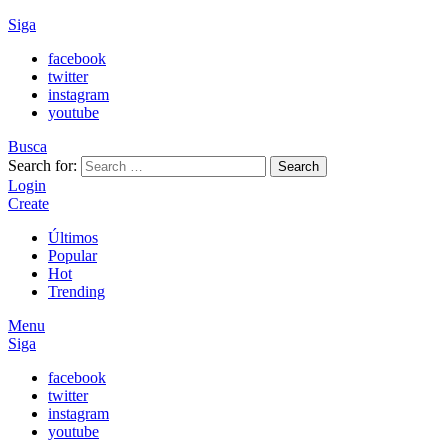
Siga
facebook
twitter
instagram
youtube
Busca
Search for:
Search
Login
Create
Últimos
Popular
Hot
Trending
Menu
Siga
facebook
twitter
instagram
youtube