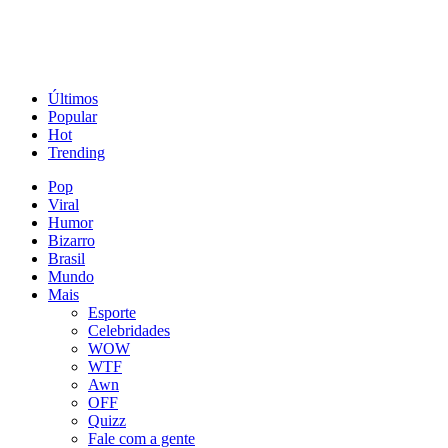
Últimos
Popular
Hot
Trending
Pop
Viral
Humor
Bizarro
Brasil
Mundo
Mais
Esporte
Celebridades
WOW
WTF
Awn
OFF
Quizz
Fale com a gente