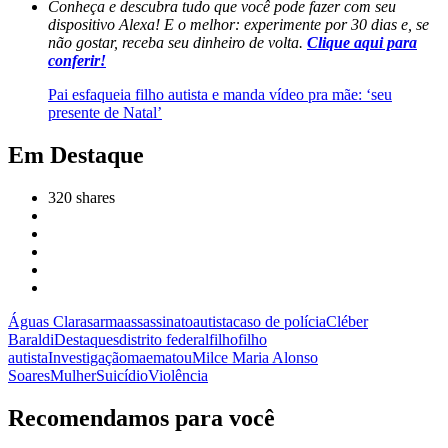
Conheça e descubra tudo que você pode fazer com seu
dispositivo Alexa! E o melhor: experimente por 30 dias e, se
não gostar, receba seu dinheiro de volta.
Clique aqui para
conferir!
Pai esfaqueia filho autista e manda vídeo pra mãe: ‘seu
presente de Natal’
Em Destaque
320
shares
Águas Claras
arma
assassinato
autista
caso de polícia
Cléber
Baraldi
Destaques
distrito federal
filho
filho
autista
Investigação
mae
matou
Milce Maria Alonso
Soares
Mulher
Suicídio
Violência
Recomendamos para você