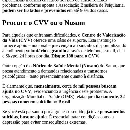
problemas, conforme aponta a Associação Brasileira de Psiquiatria,
podem ser tratados
e
prevenidos
em até 90% dos casos.
Procure o CVV ou o Nusam
Para aqueles que enfrentam dificuldades, o
Centro de Valorização
da Vida (CVV)
oferece uma oásis de suporte. Esta instituição
fornece apoio emocional e
prevenção ao suicídio
, disponibilizando
atendimento
voluntário
e
gratuito
através de telefone, e-mail, chat
e Skype, 24 horas por dia.
Disque 188 para o CVV.
Outra opção é o
Núcleo de Saúde Mental (Nusam)
do Samu, que
presta atendimento a demandas relacionadas a transtornos
psicológicos – tanto presencialmente quanto à distância.
É alarmante que,
mensalmente
, cerca de
mil pessoas
buscam
ajuda
no CVV
, evidenciando a urgência deste problema. A
Organização Mundial da Saúde (OMS) relata que
diariamente
,
3
2
pessoas
cometem suicídio
no
Brasil
.
Se você está passando por algo nesse sentido, já teve
pensamentos
suicidas
,
busque ajuda
. É essencial tratar condições como a
depressão para evitar consequências extremas.