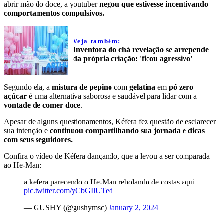
abrir mão do doce, a youtuber
negou que estivesse incentivando
comportamentos compulsivos.
Veja também:
Inventora do chá revelação se arrepende
da própria criação: 'ficou agressivo'
Segundo ela, a
mistura de pepino
com
gelatina
em
pó zero
açúcar
é uma alternativa saborosa e saudável para lidar com a
vontade de comer doce
.
Apesar de alguns questionamentos, Kéfera fez questão de esclarecer
sua intenção e
continuou compartilhando sua jornada e dicas
com seus seguidores.
Confira o vídeo de Kéfera dançando, que a levou a ser comparada
ao He-Man:
a kefera parecendo o He-Man rebolando de costas aqui
pic.twitter.com/yCbGIlUTed
— GUSHY (@gushymsc)
January 2, 2024