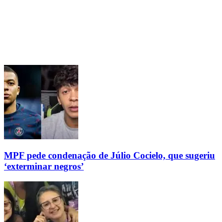
MPF pede condenação de Júlio Cocielo, que sugeriu
‘exterminar negros’