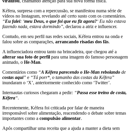
viralizou
, chamando atenção para sua nova forma física.
Kéfera, surpresa com a repercussão, se manifestou numa série de
vídeos no Instagram, revelando até certo susto com os comentários.
“
Eu falei
: ‘
meu Deus, o que foi que eu fiz agora?
‘ Eu não estava
fazendo nada, estava dormindo”
, declarou a atriz e influencer.
Contudo, em seu perfil nas redes sociais, Kéfera entrou na onda e
falou sobre as comparações,
arrancando risadas dos fãs
.
A influenciadora entrou tanto na brincadeira, que chegou até a
alterar sua foto de perfil
para uma imagem do famoso personagem
animado, o
He-Man
.
Comentários como
“
A Kéfera parecendo o He-Man rebolando
de
costas aqui
”
e
“Tá porr*, o tamanho das costas da Kéfera”
inundaram o ‘X’, anteriormente conhecido como ‘Twitter’.
Internautas curiosos chegaram a pedir
: “
Passa esse treino de costa,
Kéfera
“.
Recentemente, Kéfera foi criticada por falar de maneira
irresponsável sobre alimentação, reacendendo o debate sobre temas
importantes como a
compulsão alimentar
.
Após compartilhar uma receita que a ajuda a manter a dieta sem