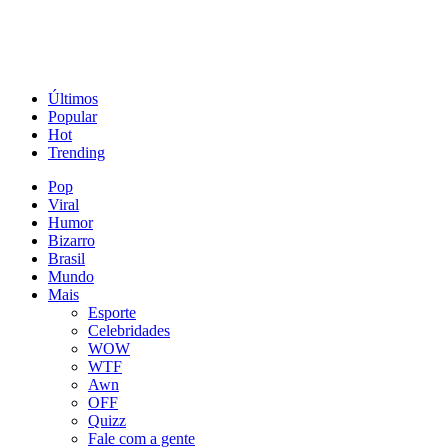
Últimos
Popular
Hot
Trending
Pop
Viral
Humor
Bizarro
Brasil
Mundo
Mais
Esporte
Celebridades
WOW
WTF
Awn
OFF
Quizz
Fale com a gente