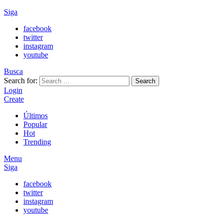
Siga
facebook
twitter
instagram
youtube
Busca
Search for:
Search
Login
Create
Últimos
Popular
Hot
Trending
Menu
Siga
facebook
twitter
instagram
youtube