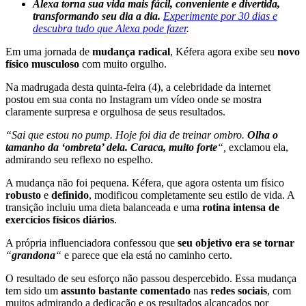
Alexa torna sua vida mais fácil, conveniente e divertida,
transformando seu dia a dia.
Experimente por 30 dias e
descubra tudo que Alexa pode fazer
.
Em uma jornada de
mudança radical
, Kéfera agora exibe seu
novo
físico musculoso
com muito orgulho.
Na madrugada desta quinta-feira (4), a celebridade da internet
postou em sua conta no Instagram um vídeo onde se mostra
claramente surpresa e orgulhosa de seus resultados.
“Sai que estou no pump. Hoje foi dia de treinar ombro.
Olha o
tamanho da ‘ombreta’ dela. Caraca, muito forte
“,
exclamou ela,
admirando seu reflexo no espelho.
A mudança não foi pequena. Kéfera, que agora ostenta um físico
robusto
e
definido
, modificou completamente seu estilo de vida. A
transição incluiu uma dieta balanceada e uma
rotina intensa de
exercícios físicos diários
.
A própria influenciadora confessou que
seu objetivo era se tornar
“
grandona
“
e parece que ela está no caminho certo.
O resultado de seu esforço não passou despercebido. Essa mudança
tem sido um
assunto bastante comentado
nas
redes sociais
, com
muitos admirando a dedicação e os resultados alcançados por