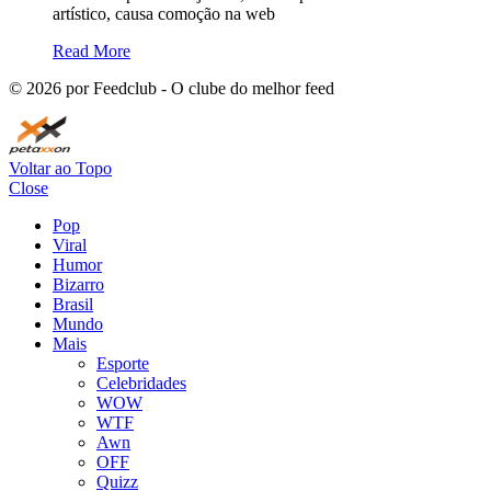
artístico, causa comoção na web
Read More
©
2026
por Feedclub - O clube do melhor feed
Voltar ao Topo
Close
Pop
Viral
Humor
Bizarro
Brasil
Mundo
Mais
Esporte
Celebridades
WOW
WTF
Awn
OFF
Quizz