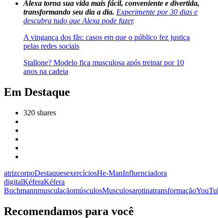
Alexa torna sua vida mais fácil, conveniente e divertida,
transformando seu dia a dia.
Experimente por 30 dias e
descubra tudo que Alexa pode fazer
.
A vingança dos fãs: casos em que o público fez justiça
pelas redes sociais
Stallone? Modelo fica musculosa após treinar por 10
anos na cadeia
Em Destaque
320
shares
atriz
corpo
Destaques
exercícios
He-Man
Influenciadora
digital
Kéfera
Kéfera
Buchmann
musculação
músculos
Musculosa
rotina
transformação
YouTu
Recomendamos para você