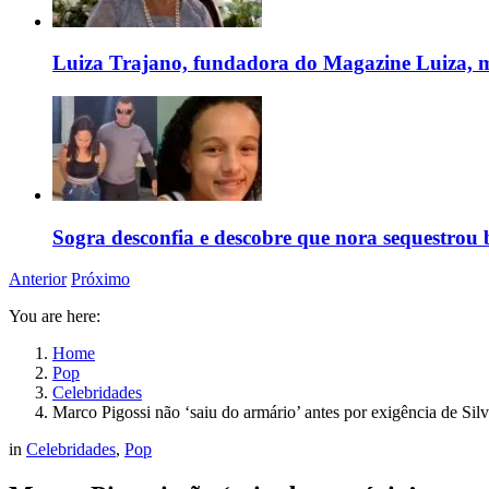
Luiza Trajano, fundadora do Magazine Luiza, m
Sogra desconfia e descobre que nora sequestrou 
Anterior
Próximo
You are here:
Home
Pop
Celebridades
Marco Pigossi não ‘saiu do armário’ antes por exigência de Sil
in
Celebridades
,
Pop