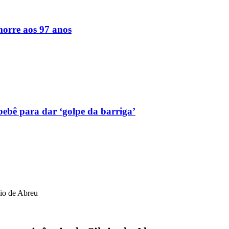
orre aos 97 anos
bebê para dar ‘golpe da barriga’
vio de Abreu