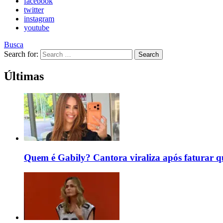
facebook
twitter
instagram
youtube
Busca
Search for:
Search
Últimas
Quem é Gabily? Cantora viraliza após faturar 