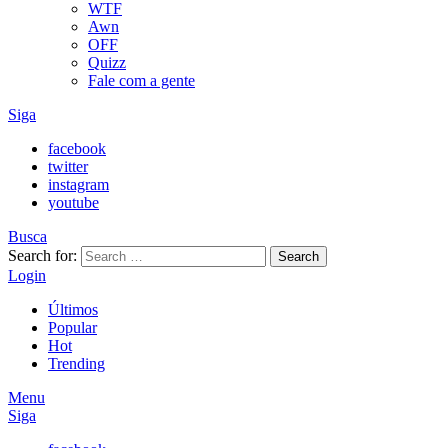
WTF
Awn
OFF
Quizz
Fale com a gente
Siga
facebook
twitter
instagram
youtube
Busca
Search for:
Search
Login
Últimos
Popular
Hot
Trending
Menu
Siga