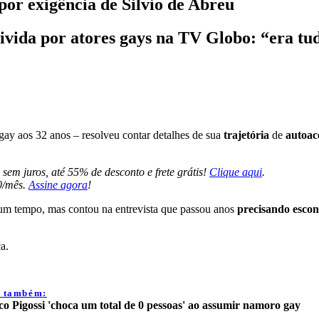
por exigência de Silvio de Abreu
vivida por atores gays na TV Globo: “era tu
gay aos 32 anos – resolveu contar detalhes de sua
trajetória
de
autoac
sem juros, até 55% de desconto e frete grátis!
Clique aqui
.
0/mês.
Assine agora
!
um tempo, mas contou na entrevista que passou anos
precisando esco
a.
a também:
o Pigossi 'choca um total de 0 pessoas' ao assumir namoro gay