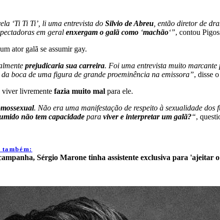
 ‘Ti Ti Ti’, li uma entrevista do
Silvio de Abreu
, então diretor de d
espectadoras em geral
enxergam o galã como
‘
machão
‘”
, contou Pigoss
 um ator galã se assumir gay.
talmente
prejudicaria sua carreira
. Foi uma entrevista muito marcant
a da boca de uma figura de grande proeminência na emissora”
, disse o
 viver livremente
fazia muito mal
para ele.
omossexual
. Não era uma manifestação de respeito à sexualidade dos fu
sumido não tem capacidade
para
viver e interpretar um galã?
“
, quest
a também:
ampanha, Sérgio Marone tinha assistente exclusiva para 'ajeitar o