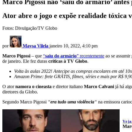
Marco Pigossi não ‘saiu do armário’ antes 
Ator abre o jogo e expõe realidade tóxica 
Fotos: Divulgação/TV Globo
por
Maysa Vilela
janeiro 10, 2022, 4:10 pm
Marco Pigossi
– que
“
saiu do armário
” recentemente
ao se assumir 
de janeiro. Ele fez duras
críticas à TV Globo
.
Volta às aulas 2022! Antecipe as compras escolares em até 10x 
Amazon Prime: frete GRÁTIS, filmes, séries e mais por R$ 9,9
O ator
namora o cineasta
e diretor italiano
Marco Calvani
já há alg
diretores da Globo.
Segundo Marco Pigossi
“
era tudo uma violência
“
na emissora carioc
Vej
Marc