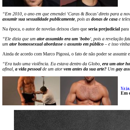
“Em 2010, o ano em que emendei ‘Caras & Bocas’ direto para a novela
assumir sua sexualidade publicamente
, pois as
donas de casa
e tel
Na época, o autor de novelas deixou claro que
seria prejudicial
para
“Ele dizia que um
ator assumido era um
‘
bobo
‘, pois a revelação fa
um
ator homossexual abordasse
o
assunto em público
– e isso vinh
Ainda de acordo com Marco Pigossi, o fato de não poder se assumir e
“Era tudo uma violência. Eu estava dentro da Globo,
era um ator h
afinal,
a vida pessoal
de um ator
vem antes da sua arte?
Um
gay as
Vej
Em c