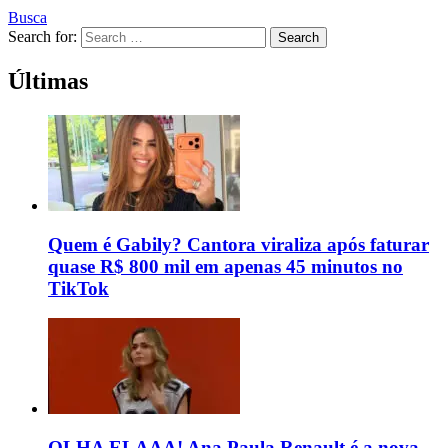
Busca
Search for:
Search
Últimas
Quem é Gabily? Cantora viraliza após faturar
quase R$ 800 mil em apenas 45 minutos no
TikTok
OLHA ELAAA! Ana Paula Renault é a nova