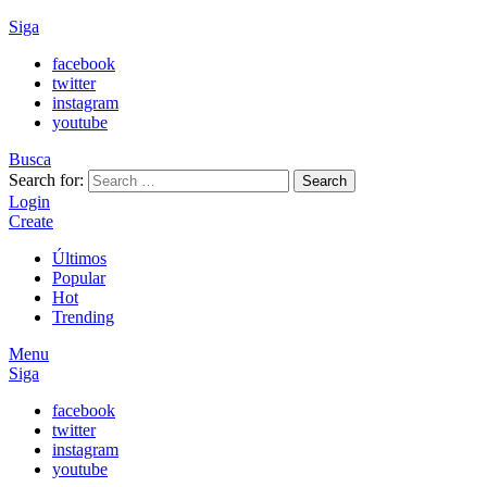
Siga
facebook
twitter
instagram
youtube
Busca
Search for:
Search
Login
Create
Últimos
Popular
Hot
Trending
Menu
Siga
facebook
twitter
instagram
youtube