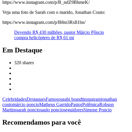
https://www.instagram.com/p/B_ndZ9BhmeK/
Veja uma foto de Sarah com o marido, Jonathan Couto:
https://www.instagram.com/p/B8m3RsIl1bn/
Devendo R$ 430 milhões, pastor Márcio Pôncio
compra helicóptero de R$ 61 mi
Em Destaque
320
shares
Celebridades
Destaques
Famosos
gabi brandt
instagram
jonathan
couto
márcio poncio
Matheus Garrido
Pastor
Polêmica
Robson
Martins
sarah poncio
saulo poncio
seguidores
Simone Poncio
Recomendamos para você