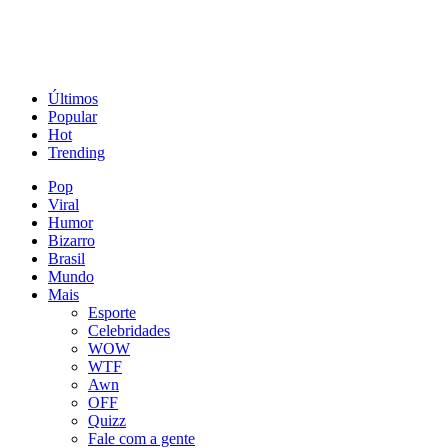
Últimos
Popular
Hot
Trending
Pop
Viral
Humor
Bizarro
Brasil
Mundo
Mais
Esporte
Celebridades
WOW
WTF
Awn
OFF
Quizz
Fale com a gente