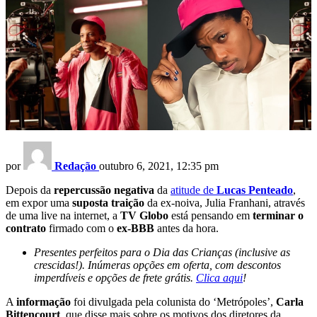
por
Redação
outubro 6, 2021, 12:35 pm
Depois da
repercussão negativa
da
atitude de
Lucas Penteado
,
em expor uma
suposta traição
da ex-noiva, Julia Franhani, através
de uma live na internet, a
TV Globo
está pensando em
terminar o
contrato
firmado com o
ex-BBB
antes da hora.
Presentes perfeitos para o Dia das Crianças (inclusive as
crescidas!). Inúmeras opções em oferta, com descontos
imperdíveis e opções de frete grátis.
Clica aqui
!
A
informação
foi divulgada pela colunista do ‘Metrópoles’,
Carla
Bittencourt
, que disse mais sobre os motivos dos diretores da