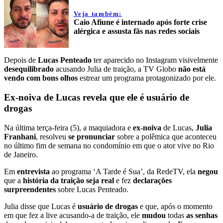
Veja também:
Caio Afiune é internado após forte crise
alérgica e assusta fãs nas redes sociais
Depois de
Lucas Penteado
ter aparecido no Instagram visivelmente
desequilibrado
acusando Julia de traição, a TV Globo
não está
vendo com bons olhos
estrear um programa protagonizado por ele.
Ex-noiva de Lucas revela que ele é usuário de
drogas
Na última terça-feira (5), a maquiadora e
ex-noiva
de Lucas,
Julia
Franhani
, resolveu
se pronunciar
sobre a polêmica que aconteceu
no último fim de semana no condomínio em que o ator vive no Rio
de Janeiro.
Em
entrevista
ao programa ‘A Tarde é Sua’, da RedeTV, ela
negou
que a
história da traição seja real
e fez
declarações
surpreendentes
sobre Lucas Penteado.
Julia disse que Lucas é
usuário de drogas
e que, após o momento
em que fez a live acusando-a de traição, ele
mudou
todas
as senhas