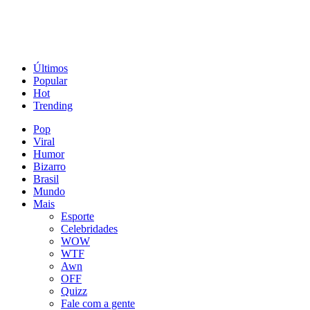
Últimos
Popular
Hot
Trending
Pop
Viral
Humor
Bizarro
Brasil
Mundo
Mais
Esporte
Celebridades
WOW
WTF
Awn
OFF
Quizz
Fale com a gente