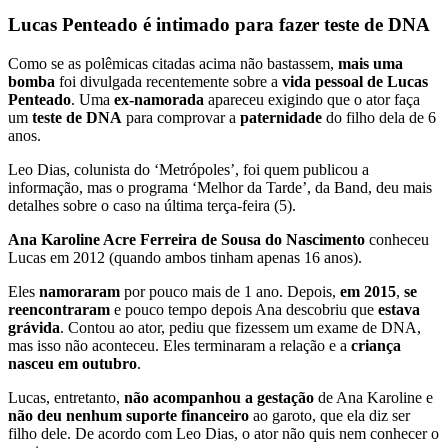
Lucas Penteado é intimado para fazer teste de DNA
Como se as polêmicas citadas acima não bastassem,
mais uma
bomba
foi divulgada recentemente sobre a
vida pessoal de Lucas
Penteado
. Uma
ex-namorada
apareceu exigindo que o ator faça
um
teste de DNA
para comprovar a
paternidade
do filho dela de 6
anos.
Leo Dias, colunista do ‘Metrópoles’, foi quem publicou a
informação, mas o programa ‘Melhor da Tarde’, da Band, deu mais
detalhes sobre o caso na última terça-feira (5).
Ana Karoline Acre Ferreira de Sousa do Nascimento
conheceu
Lucas em 2012 (quando ambos tinham apenas 16 anos).
Eles
namoraram
por pouco mais de 1 ano. Depois,
em 2015
,
se
reencontraram
e pouco tempo depois Ana descobriu que
estava
grávida
. Contou ao ator, pediu que fizessem um exame de DNA,
mas isso não aconteceu. Eles terminaram a relação e a
criança
nasceu em outubro
.
Lucas, entretanto,
não acompanhou a gestação
de Ana Karoline e
não deu nenhum suporte financeiro
ao garoto, que ela diz ser
filho dele. De acordo com Leo Dias, o ator não quis nem conhecer o