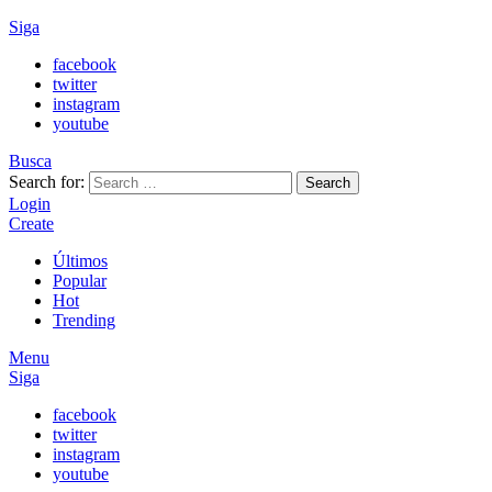
Siga
facebook
twitter
instagram
youtube
Busca
Search for:
Search
Login
Create
Últimos
Popular
Hot
Trending
Menu
Siga
facebook
twitter
instagram
youtube