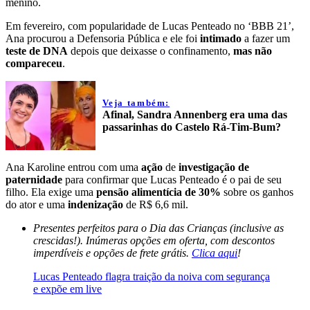
menino.
Em fevereiro, com popularidade de Lucas Penteado no ‘BBB 21’,
Ana procurou a Defensoria Pública e ele foi
intimado
a fazer um
teste de DNA
depois que deixasse o confinamento,
mas não
compareceu
.
Veja também:
Afinal, Sandra Annenberg era uma das
passarinhas do Castelo Rá-Tim-Bum?
Ana Karoline entrou com uma
ação
de
investigação de
paternidade
para confirmar que Lucas Penteado é o pai de seu
filho. Ela exige uma
pensão alimentícia
de 30%
sobre os ganhos
do ator e uma
indenização
de R$ 6,6 mil.
Presentes perfeitos para o Dia das Crianças (inclusive as
crescidas!). Inúmeras opções em oferta, com descontos
imperdíveis e opções de frete grátis.
Clica aqui
!
Lucas Penteado flagra traição da noiva com segurança
e expõe em live