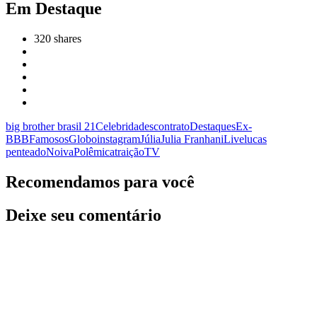
Em Destaque
320
shares
big brother brasil 21
Celebridades
contrato
Destaques
Ex-
BBB
Famosos
Globo
instagram
Júlia
Julia Franhani
Live
lucas
penteado
Noiva
Polêmica
traição
TV
Recomendamos para você
Deixe seu comentário