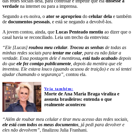
das redes sociais dela, para controlar e impedir que ela
dissesse a
verdade
na internet ou para a imprensa.
Segundo a ex-noiva, o
ator se apropriou
do
celular dela
e também
de
documentos pessoais
, e está se negando a devolvê-los.
A jovem contou, ainda, que
Lucas Penteado mentiu
ao dizer que o
casal havia se reconciliado. Leia um trecho da entrevista:
“Ele [Lucas]
roubou meu celular
.
Trocou as senhas
de todas as
minhas redes sociais para
tentar me calar
, para eu não falar a
verdade. Essa postagem dele é mentirosa
, está tudo acabado
depois
do que
ele fez comigo publicamente
, depois da mentira que ele
inventou. Ele estava louco (quando acusou de traição) e eu só tentei
ajudar chamando o segurança”,
contou ela.
Veja também:
Morte de Ana Maria Braga viraliza e
assusta brasileiros: entenda o que
realmente aconteceu
“Além de roubar meu celular e tirar meu acesso das redes sociais,
ele está com todos os meus documentos
, já pedi para devolver e
eles não devolvem”
, finalizou Julia Franhani.