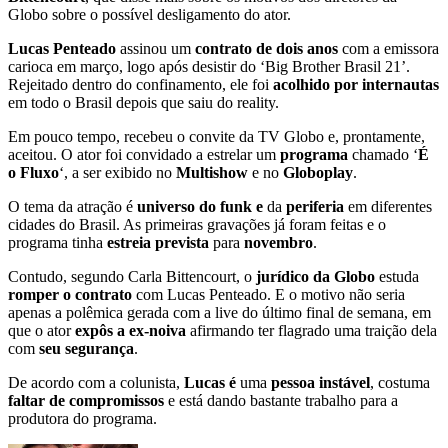
Globo sobre o possível desligamento do ator.
Lucas Penteado
assinou um
contrato de dois anos
com a emissora
carioca em março, logo após desistir do ‘Big Brother Brasil 21’.
Rejeitado dentro do confinamento, ele foi
acolhido por internautas
em todo o Brasil depois que saiu do reality.
Em pouco tempo, recebeu o convite da TV Globo e, prontamente,
aceitou. O ator foi convidado a estrelar um
programa
chamado ‘
É
o Fluxo
‘, a ser exibido no
Multishow
e no
Globoplay
.
O tema da atração é
universo do funk e
da
periferia
em diferentes
cidades do Brasil. As primeiras gravações já foram feitas e o
programa tinha
estreia prevista
para
novembro
.
Contudo, segundo Carla Bittencourt, o
jurídico da Globo
estuda
romper o contrato
com Lucas Penteado. E o motivo não seria
apenas a polêmica gerada com a live do último final de semana, em
que o ator
expôs a ex-noiva
afirmando ter flagrado uma traição dela
com
seu segurança
.
De acordo com a colunista,
Lucas é
uma
pessoa instável
, costuma
faltar de compromissos
e está dando bastante trabalho para a
produtora do programa.