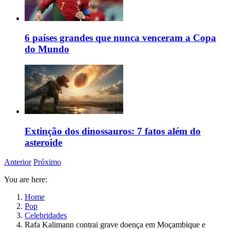
6 países grandes que nunca venceram a Copa
do Mundo
Extinção dos dinossauros: 7 fatos além do
asteroide
Anterior
Próximo
You are here:
Home
Pop
Celebridades
Rafa Kalimann contrai grave doença em Moçambique e