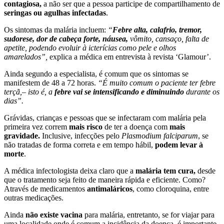
contagiosa,
a não ser que a pessoa participe de compartilhamento de
seringas ou agulhas infectadas
.
Os sintomas da malária incluem:
“
Febre alta, calafrio, tremor,
sudorese, dor de cabeça forte,
náusea,
vômito, cansaço, falta de
apetite, podendo evoluir à icterícias como pele e olhos
amarelados”,
explica a médica em entrevista à revista ‘Glamour’.
Ainda segundo a especialista, é comum que os sintomas se
manifestem de 48 a 72 horas.
“É muito comum o paciente ter febre
terçã,– isto é, a
febre vai se intensificando e diminuindo
durante os
dias”.
Grávidas, crianças e pessoas que se infectaram com malária pela
primeira vez correm
mais risco
de ter a doença com
mais
gravidade.
Inclusive, infecções pelo
Plasmodium falciparum
, se
não tratadas de forma correta e em tempo hábil,
podem levar à
morte
.
A médica infectologista deixa claro que a
malária tem cura,
desde
que o tratamento seja feito de maneira rápida e eficiente. Como?
Através de medicamentos
antimaláricos
, como cloroquina, entre
outras medicações.
Ainda
não existe vacina
para malária, entretanto, se for viajar para
uma localidade onde é comum a incidência da doença, é importante