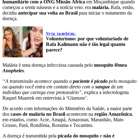
humanitário com a ONG Missão África
em Moçambique quando
começou a sentir náuseas e a notícia veio: era
malária.
Rafa, então,
decidiu
antecipar sua volta ao Brasil
para iniciar o tratamento da
doença.
Veja também:
Volunturismo: por que voluntariado de
Rafa Kalimann não é tão legal quanto
parece?
Malária é uma doença infecciosa causada pelo
mosquito fêmea
Anopheles
.
“A transmissão acontece quando o
paciente é picado
pelo mosquito
ou quando você entra em contato direto com o
sangue
de um
indivíduo que carrega esse protozoário”
, explica a infectologista
Raquel Muarrek em entrevista à ‘Glamour’.
De acordo com informações do Ministério da Saúde, a maior parte
dos
casos de malária no Brasil
acontecem na
região Amazônica
,
em estados, como: Acre, Amapá, Amazonas, Maranhão, Mato
Grosso, Pará, Rondônia, Roraima e Tocantins.
A doença é transmitida pela
picada do mosquito
e
não é