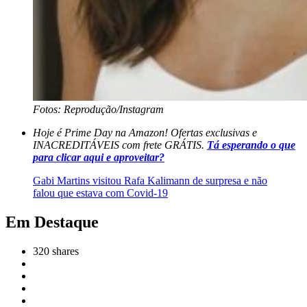
Fotos: Reprodução/Instagram
Hoje é Prime Day na Amazon! Ofertas exclusivas e
INACREDITÁVEIS com frete GRÁTIS.
Tá esperando o que
para clicar aqui e aproveitar?
Gabi Martins visitou Rafa Kalimann de surpresa e não
falou que estava com Covid-19
Em Destaque
320
shares