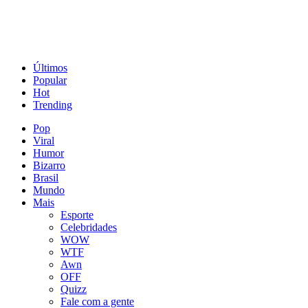
Últimos
Popular
Hot
Trending
Pop
Viral
Humor
Bizarro
Brasil
Mundo
Mais
Esporte
Celebridades
WOW
WTF
Awn
OFF
Quizz
Fale com a gente