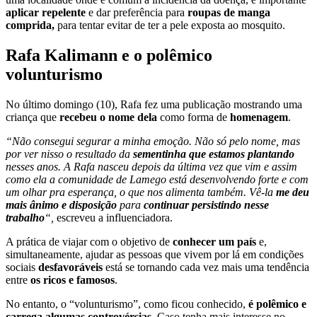
aplicar repelente
e dar preferência para
roupas de manga
comprida,
para tentar evitar de ter a pele exposta ao mosquito.
Rafa Kalimann e o polêmico
volunturismo
No último domingo (10), Rafa fez uma publicação mostrando uma
criança que
recebeu o nome dela
como forma de
homenagem
.
“Não consegui segurar a minha emoção. Não só pelo nome, mas
por ver nisso o resultado da
sementinha que estamos plantando
nesses anos. A Rafa nasceu depois da última vez que vim e assim
como ela a comunidade de Lamego está desenvolvendo forte e com
um olhar pra esperança, o que nos alimenta também. Vê-la
me deu
mais ânimo e disposição
para
continuar persistindo nesse
trabalho
“,
escreveu a influenciadora.
A prática de viajar com o objetivo de
conhecer um país
e,
simultaneamente, ajudar as pessoas que vivem por lá em condições
sociais
desfavoráveis
está se tornando cada vez mais uma tendência
entre
os ricos e famosos
.
No entanto, o “volunturismo”, como ficou conhecido,
é polêmico e
carrega algumas controvérsias
. Caso tenha mais interesse no