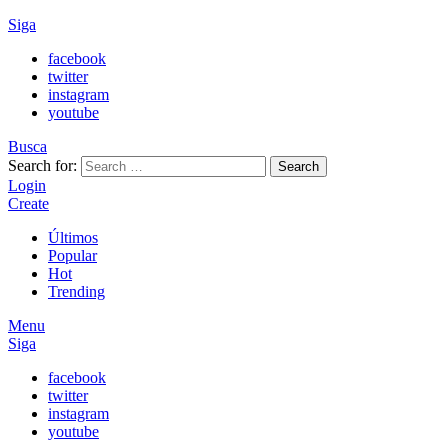
Siga
facebook
twitter
instagram
youtube
Busca
Search for:
Search
Login
Create
Últimos
Popular
Hot
Trending
Menu
Siga
facebook
twitter
instagram
youtube