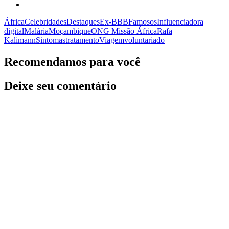
África
Celebridades
Destaques
Ex-BBB
Famosos
Influenciadora
digital
Malária
Moçambique
ONG Missão África
Rafa
Kalimann
Sintomas
tratamento
Viagem
voluntariado
Recomendamos para você
Deixe seu comentário