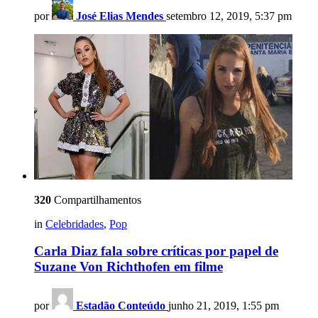
por
José Elias Mendes
setembro 12, 2019, 5:37 pm
320
Compartilhamentos
in
Celebridades
,
Pop
Carla Diaz fala sobre críticas por papel de
Suzane Von Richthofen em filme
por
Estadão Conteúdo
junho 21, 2019, 1:55 pm