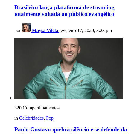
Brasileiro lança plataforma de streaming
totalmente voltada ao público evangélico
por
Maysa Vilela
fevereiro 17, 2020, 3:23 pm
320
Compartilhamentos
in
Celebridades
,
Pop
Paulo Gustavo quebra silêncio e se defende da