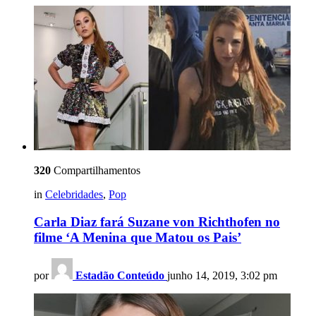
320
Compartilhamentos
in
Celebridades
,
Pop
Carla Diaz fará Suzane von Richthofen no
filme ‘A Menina que Matou os Pais’
por
Estadão Conteúdo
junho 14, 2019, 3:02 pm