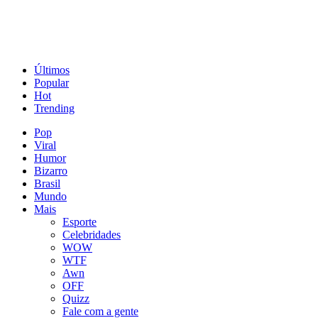
Últimos
Popular
Hot
Trending
Pop
Viral
Humor
Bizarro
Brasil
Mundo
Mais
Esporte
Celebridades
WOW
WTF
Awn
OFF
Quizz
Fale com a gente