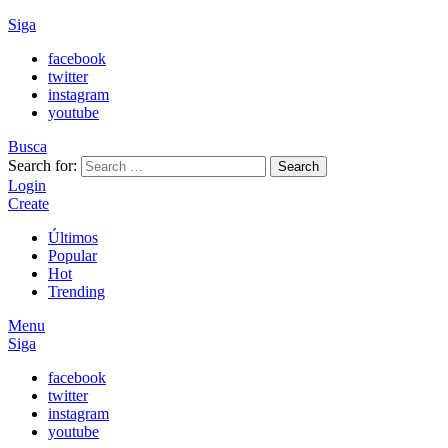
Siga
facebook
twitter
instagram
youtube
Busca
Search for:
Search
Login
Create
Últimos
Popular
Hot
Trending
Menu
Siga
facebook
twitter
instagram
youtube