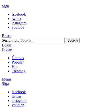
Siga
facebook
twitter
instagram
youtube
Busca
Search for:
Search
Login
Create
Últimos
Popular
Hot
Trending
Menu
Siga
facebook
twitter
instagram
youtube