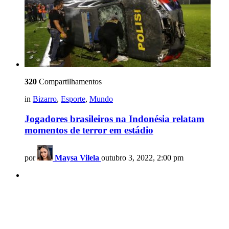
320
Compartilhamentos
in
Bizarro
,
Esporte
,
Mundo
Jogadores brasileiros na Indonésia relatam
momentos de terror em estádio
por
Maysa Vilela
outubro 3, 2022, 2:00 pm