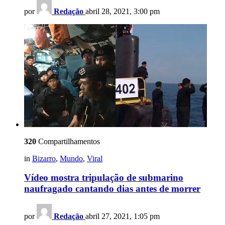
por
Redação
abril 28, 2021, 3:00 pm
320
Compartilhamentos
in
Bizarro
,
Mundo
,
Viral
Vídeo mostra tripulação de submarino
naufragado cantando dias antes de morrer
por
Redação
abril 27, 2021, 1:05 pm