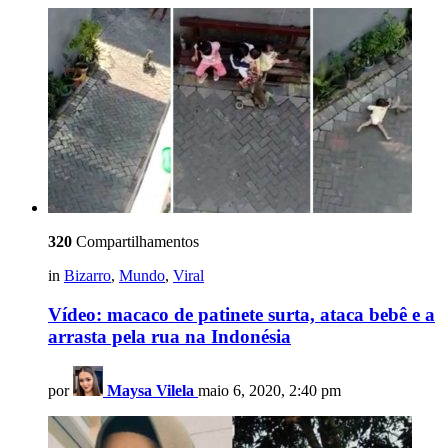
320
Compartilhamentos
in
Bizarro
,
Mundo
,
Viral
Vídeo: macaco de patinete surta, ataca bebê e a
arrasta pela rua na Indonésia
por
Maysa Vilela
maio 6, 2020, 2:40 pm