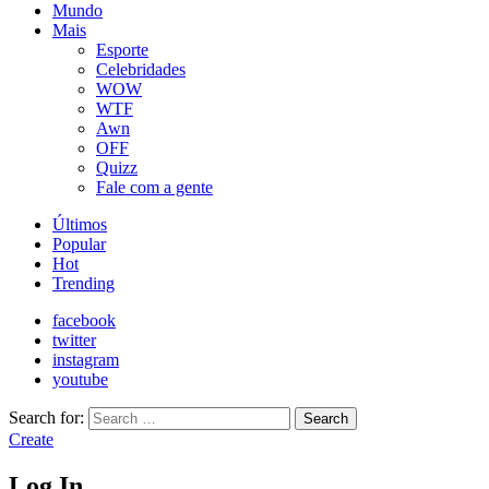
Mundo
Mais
Esporte
Celebridades
WOW
WTF
Awn
OFF
Quizz
Fale com a gente
Últimos
Popular
Hot
Trending
facebook
twitter
instagram
youtube
Search for:
Search
Create
Log In