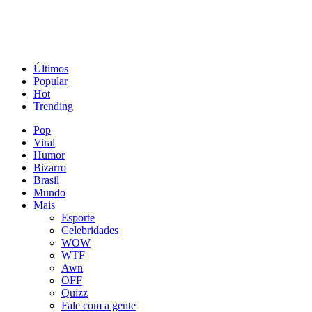
Últimos
Popular
Hot
Trending
Pop
Viral
Humor
Bizarro
Brasil
Mundo
Mais
Esporte
Celebridades
WOW
WTF
Awn
OFF
Quizz
Fale com a gente