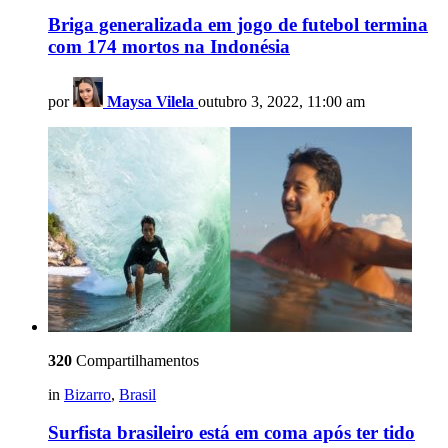
Briga generalizada em jogo de futebol termina
com 174 mortos na Indonésia
por
Maysa Vilela
outubro 3, 2022, 11:00 am
320
Compartilhamentos
in
Bizarro
,
Brasil
Surfista brasileiro está em coma após ter tido