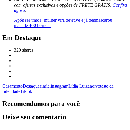
com ofertas exclusivas e opções de FRETE GRÁTIS!
Confira
agora
!
Após ser traída, mulher vira detetive e já desmascarou
mais de 400 homens
Em Destaque
320
shares
Casamento
Destaques
infiel
instagram
Lídia Luiza
noivo
teste de
fidelidade
Tiktok
Recomendamos para você
Deixe seu comentário