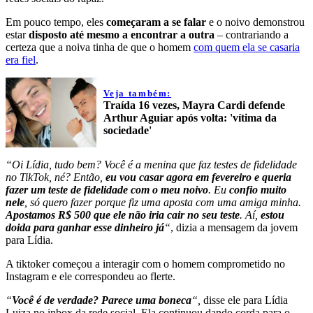
Em pouco tempo, eles
começaram a se falar
e o noivo demonstrou
estar
disposto até mesmo a encontrar a outra
– contrariando a
certeza que a noiva tinha de que o homem
com quem ela se casaria
era fiel
.
Veja também:
Traída 16 vezes, Mayra Cardi defende
Arthur Aguiar após volta: 'vítima da
sociedade'
“Oi Lídia, tudo bem? Você é a menina que faz testes de fidelidade
no TikTok, né? Então,
eu vou casar agora em fevereiro e queria
fazer um teste de fidelidade com o meu noivo
. Eu
confio muito
nele
, só quero fazer porque fiz uma aposta com uma amiga minha.
Apostamos R$ 500 que ele não iria cair no seu teste
. Aí,
estou
doida para ganhar esse dinheiro já
“
, dizia a mensagem da jovem
para Lídia.
A tiktoker começou a interagir com o homem comprometido no
Instagram e ele correspondeu ao flerte.
“
Você é de verdade? Parece uma boneca
“,
disse ele para Lídia
Luiza no inbox da rede social. Ela continuou dando corda para o