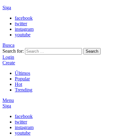
Siga
facebook
twitter
instagram
youtube
Busca
Search for:
Search
Login
Create
Últimos
Popular
Hot
Trending
Menu
Siga
facebook
twitter
instagram
youtube