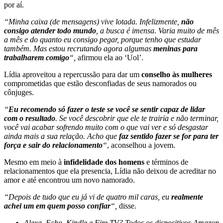
por aí.
“Minha caixa (de mensagens) vive lotada. Infelizmente,
não
consigo atender todo mundo
, a busca é imensa. Varia muito de mês
a mês e do quanto eu consigo pegar, porque tenho que estudar
também. Mas estou recrutando agora algumas
meninas para
trabalharem comigo
“,
afirmou ela ao ‘Uol’.
Lídia aproveitou a repercussão para dar um
conselho às mulheres
comprometidas que estão desconfiadas de seus namorados ou
cônjuges.
“
Eu recomendo só fazer o teste se você se sentir capaz de lidar
com o resultado
. Se você descobrir que ele te trairia e não terminar,
você vai acabar sofrendo muito com o que vai ver e só desgastar
ainda mais a sua relação. Acho que
faz sentido fazer se for para ter
força e sair do relacionamento
“
, aconselhou a jovem.
Mesmo em meio à
infidelidade dos homens
e términos de
relacionamentos que ela presencia, Lídia não deixou de acreditar no
amor e até encontrou um novo namorado.
“Depois de tudo que eu já vi de quatro mil caras, eu
realmente
achei um em quem posso confiar
“,
disse.
Alexa, Echo, Kindle e Fire TV? Todos os dispositivos Amazon