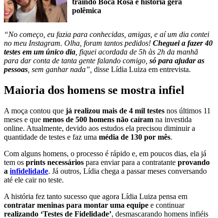
traindo Boca Rosa e história gera
polêmica
“No começo, eu fazia para conhecidas, amigas, e aí um dia contei
no meu Instagram. Olha, foram tantos pedidos!
Cheguei a fazer 40
testes em um único dia
, fiquei acordada de 5h às 2h da manhã
para dar conta de tanta gente falando comigo,
só para ajudar as
pessoas
, sem ganhar nada”,
disse Lídia Luiza em entrevista.
Maioria dos homens se mostra infiel
A moça contou que
já realizou mais de 4 mil testes
nos últimos 11
meses e que
menos de 500 homens não caíram
na investida
online. Atualmente, devido aos estudos ela precisou diminuir a
quantidade de testes e faz uma
média de 130 por mês
.
Com alguns homens, o processo é rápido e, em poucos dias, ela já
tem os
prints necessários
para enviar para a contratante
provando
a
infidelidade
. Já outros, Lídia chega a passar meses conversando
até ele cair no teste.
A história fez tanto sucesso que agora Lídia Luiza pensa em
contratar meninas para montar uma equipe
e continuar
realizando ‘Testes de Fidelidade’
, desmascarando homens infiéis