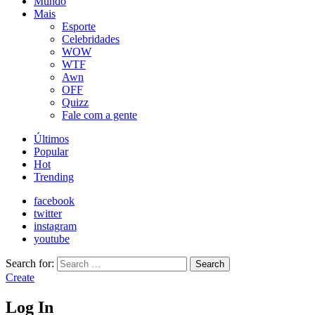
Mundo
Mais
Esporte
Celebridades
WOW
WTF
Awn
OFF
Quizz
Fale com a gente
Últimos
Popular
Hot
Trending
facebook
twitter
instagram
youtube
Search for:
Search
Create
Log In