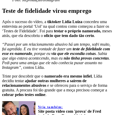
Teste de fidelidade virou emprego
Após o sucesso do vídeo, a
tiktoker Lídia Luiza
concedeu uma
entrevista ao portal ‘Uol’ na qual contou como começou a fazer os
‘Testes de Fidelidade’. Foi para
testar o próprio namorado,
meses
atrás, que ela descobriu o
ofício que tem dado tão certo
.
“Passei por um relacionamento abusivo há um tempo, sofri muito,
fui agredida. E eu tive vontade de fazer um
teste de fidelidade com
esse ex-namorado
, porque eu
via que ele escondia coisas
. Sabia
que algo estava acontecendo, mas eu
não tinha provas concretas
.
Pedi para uma amiga que ele não conhecia puxar assunto no
Instagram”,
contou Lídia.
Triste por descobrir que o
namorado era mesmo infiel
, Lídia
decidiu tentar
ajudar outras mulheres
a saírem de
relacionamentos abusivos
e se ofereceu para o serviço de forma
gratuita. A procura foi tão grande que a moça precisou começar a
cobrar pelos testes online
.
Veja também:
Site posta vídeo com 'prova' de Fred