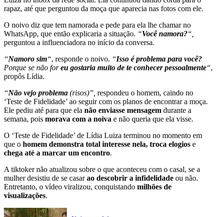
rapaz, até que perguntou da moça que aparecia nas fotos com ele.
O noivo diz que tem namorada e pede para ela lhe chamar no
WhatsApp, que então explicaria a situação.
“
Você namora?
“,
perguntou a influenciadora no início da conversa.
“
Namoro sim
“
, responde o noivo.
“
Isso é problema para você?
Porque se não for
eu gostaria muito de te conhecer pessoalmente
“
,
propôs Lídia.
“
Não vejo problema
(risos)”,
respondeu o homem, caindo no
‘Teste de Fidelidade’ ao seguir com os planos de encontrar a moça.
Ele pediu até para que ela
não enviasse mensagem
durante a
semana, pois
morava com a noiva
e não queria que ela visse.
O ‘Teste de Fidelidade’ de Lídia Luiza terminou no momento em
que o
homem demonstra total interesse nela, troca elogios
e
chega até a marcar um encontro
.
A tiktoker não atualizou sobre o que aconteceu com o casal, se a
mulher desistiu de se casar
ao descobrir a infidelidade
ou não.
Entretanto, o vídeo viralizou, conquistando
milhões de
visualizações
.