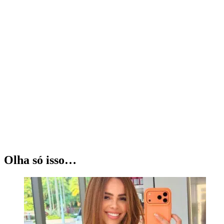
Olha só isso…