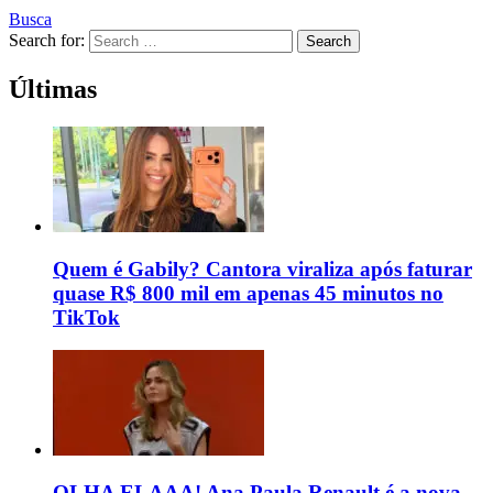
Busca
Search for:
Search
Últimas
Quem é Gabily? Cantora viraliza após faturar
quase R$ 800 mil em apenas 45 minutos no
TikTok
OLHA ELAAA! Ana Paula Renault é a nova