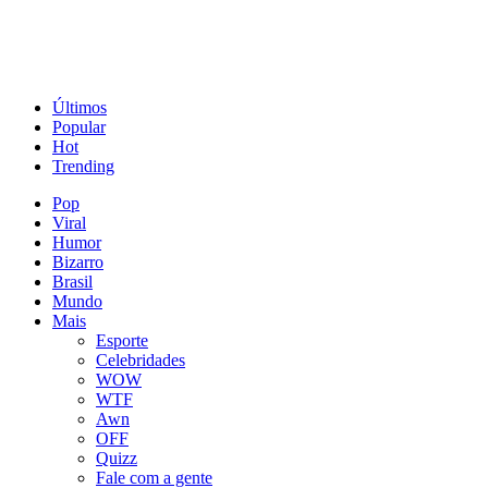
Últimos
Popular
Hot
Trending
Pop
Viral
Humor
Bizarro
Brasil
Mundo
Mais
Esporte
Celebridades
WOW
WTF
Awn
OFF
Quizz
Fale com a gente