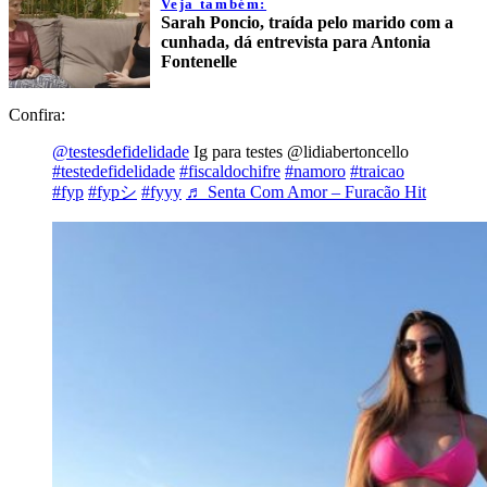
Veja também:
Sarah Poncio, traída pelo marido com a
cunhada, dá entrevista para Antonia
Fontenelle
Confira:
@testesdefidelidade
Ig para testes @lidiabertoncello
#testedefidelidade
#fiscaldochifre
#namoro
#traicao
#fyp
#fypシ
#fyyy
♬ Senta Com Amor – Furacão Hit