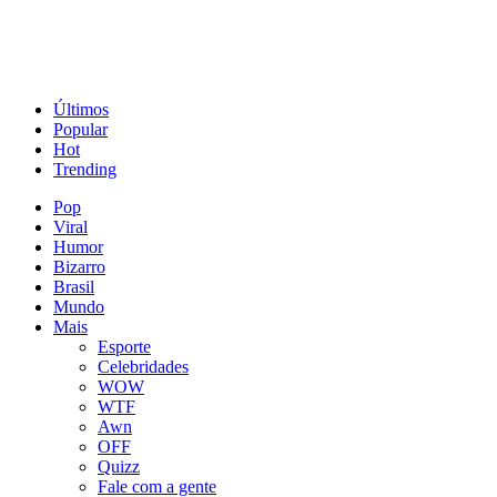
Últimos
Popular
Hot
Trending
Pop
Viral
Humor
Bizarro
Brasil
Mundo
Mais
Esporte
Celebridades
WOW
WTF
Awn
OFF
Quizz
Fale com a gente