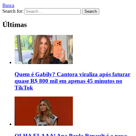
Busca
Search for:
Search
Últimas
Quem é Gabily? Cantora viraliza após faturar
quase R$ 800 mil em apenas 45 minutos no
TikTok
OLHA ELAAA! Ana Paula Renault é a nova