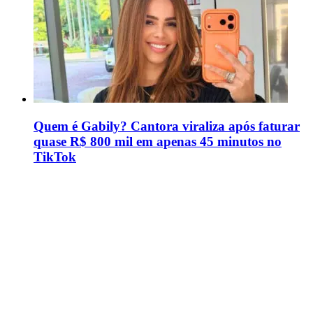
Quem é Gabily? Cantora viraliza após faturar
quase R$ 800 mil em apenas 45 minutos no
TikTok