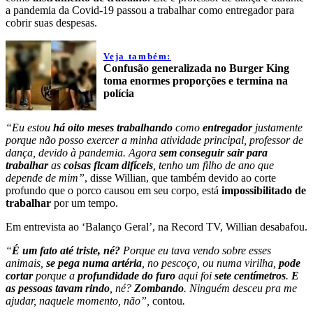
a pandemia da Covid-19 passou a trabalhar como entregador para
cobrir suas despesas.
Veja também:
Confusão generalizada no Burger King
toma enormes proporções e termina na
polícia
“Eu estou
há oito meses trabalhando
como
entregador
justamente
porque não posso exercer a minha atividade principal, professor de
dança, devido à pandemia. Agora
sem conseguir sair para
trabalhar
as
coisas ficam difíceis
, tenho um filho de ano que
depende de mim”
, disse Willian, que também devido ao corte
profundo que o porco causou em seu corpo, está
impossibilitado de
trabalhar
por um tempo.
Em entrevista ao ‘Balanço Geral’, na Record TV, Willian desabafou.
“
É um fato até triste, né?
Porque eu tava vendo sobre esses
animais,
se pega numa artéria
, no pescoço, ou numa virilha,
pode
cortar
porque a
profundidade do furo
aqui foi
sete centímetros
.
E
as pessoas tavam rindo
, né?
Zombando
. Ninguém desceu pra me
ajudar, naquele momento, não”,
contou
.