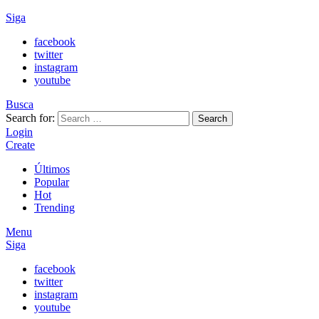
Siga
facebook
twitter
instagram
youtube
Busca
Search for:
Search
Login
Create
Últimos
Popular
Hot
Trending
Menu
Siga
facebook
twitter
instagram
youtube