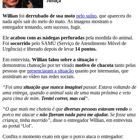
Justiça
Willian
foi
derrubado de sua moto
pelo suíno
, que apareceu do
nada após sair do meio do mato. As imagens mostram o
entregador tentando, sem sucesso, fugir.
Ele
acabou com as nádegas perfuradas
pela mordida do animal.
Foi
socorrido
pelo SAMU (Serviço de Atendimento Móvel de
Urgência) e liberado depois de levar
14 pontos.
Em entrevista,
Willian falou sobre a situação
e
demonstrou chateação por ter virado
motivo de chacota
tanto pelas
pessoas que
presenciaram a situação
quanto por internautas, que
assistiram ao vídeo nas redes sociais.
“Foi uma
situação que nunca imaginei
passar. Estava voltando de
uma entrega, quando o animal saiu de uma mata próxima e veio
para cima de mim.
Tentei correr, mas caí
“.
“O que mais me chateia é que
diversas pessoas estavam vendo
o
porco me atacar e
não fizeram nada para me ajudar.
Se fosse uma
criança, tinha morrido”
, disse o entregador Willian, em entrevista
ao portal ‘Uol’.
Confira o momento exato em que o porco ataca o entregador: