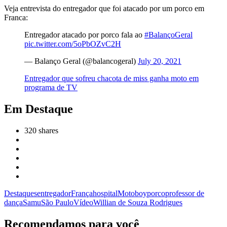
Veja entrevista do entregador que foi atacado por um porco em
Franca:
Entregador atacado por porco fala ao
#BalançoGeral
pic.twitter.com/5oPbOZvC2H
— Balanço Geral (@balancogeral)
July 20, 2021
Entregador que sofreu chacota de miss ganha moto em
programa de TV
Em Destaque
320
shares
Destaques
entregador
França
hospital
Motoboy
porco
professor de
dança
Samu
São Paulo
Vídeo
Willian de Souza Rodrigues
Recomendamos para você