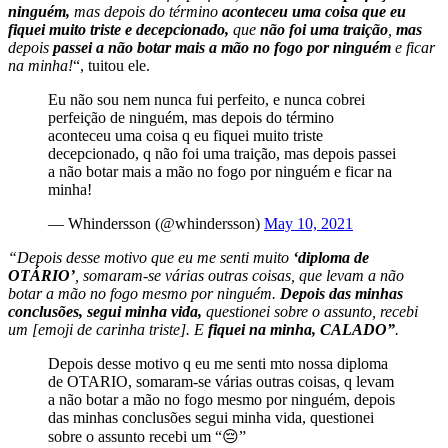
ninguém,
mas depois do término
aconteceu uma coisa que eu
fiquei muito triste e decepcionado,
que
não foi uma traição
,
mas
depois
passei a não botar mais a mão no fogo por ninguém
e ficar
na minha!
“, tuitou ele.
Eu não sou nem nunca fui perfeito, e nunca cobrei
perfeição de ninguém, mas depois do término
aconteceu uma coisa q eu fiquei muito triste
decepcionado, q não foi uma traição, mas depois passei
a não botar mais a mão no fogo por ninguém e ficar na
minha!
— Whindersson (@whindersson)
May 10, 2021
“Depois desse motivo que eu me senti muito
‘diploma de
OTÁRIO’
, somaram-se várias outras coisas, que levam a não
botar a mão no fogo mesmo por ninguém.
Depois das minhas
conclusões, segui minha vida,
questionei sobre o assunto, recebi
um [emoji de carinha triste]. E
fiquei na minha, CALADO”
.
Depois desse motivo q eu me senti mto nossa diploma
de OTARIO, somaram-se várias outras coisas, q levam
a não botar a mão no fogo mesmo por ninguém, depois
das minhas conclusões segui minha vida, questionei
sobre o assunto recebi um “😔”