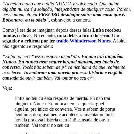
“Acredito muito que o ódio NUNCA resolve nada. Que odiar
alguém nunca é a solução, independente de qualquer coisa. Porém,
nesse momento
eu PRECISO desabafar sobre uma coisa que é:
Bolsonaro, eu te odeio
“
, esbravejou a cantora.
Como já era de se imaginar, depois dessas falas
Luísa recebeu
muitas críticas
. No entanto,
uma delas a tirou do sério!
Um
seguidor a criticou por ter
traído Whindersson Nunes
. A loira
não aguentou e respondeu:
“Enfia no teu c* essa resposta de m*rda.
Eu não traí ninguém.
Nunca. Eu nunca nem sequer larguei alguém, pra início de
conversa
. Vocês não sabem de p*rra nenhuma do que realmente
aconteceu.
Inventaram uma novela pra essa história e eu já tô
cansada
de ouvir também. Vai tomar no seu c*”.
Veja:
Enfia no teu cu essa resposta de merda. Eu não trai
ninguém. Nunca. Eu nunca nem se quer larguei
alguém, pra início de conversa. Vcs n sabem de porra
nenhuma do q realmente aconteceu. Inventaram uma
novela pra essa história e eu já tô cansada de ouvir
também. Vai tomar no seu cu