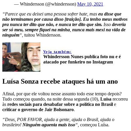
— Whindersson (@whindersson)
May 10, 2021
“Parece que eu deixei uma pessoa sofrer hate, mas
eu disse que
não terminamos por causa disso [traição]. Eu tenho meus motivos
pra nunca ter dito que não, e nunca ter dito que sim.
Isso
deveria
ser só meu, sempre fiquei na minha
,
nunca mais mexi na vida de
ninguém
“,
tuitou Whindersson.
Veja também:
Whindersson Nunes publica foto nu e é
atacado por funkeiro no Instagram
Luísa Sonza recebe ataques há um ano
Afinal, por que ele voltou nesse assunto todo esse tempo depois?
Tudo começou quando, na noite dessa segunda (10),
Luísa
recorreu
às
redes sociais para desabafar sobre a política no Brasil
e
criticar o governo de Jair Bolsonaro
.
“Deus, POR FAVOR, ajuda a gente, ajuda o Brasil, ajuda o
brasileiro!
Ninguém aguenta mais isso
“,
começou Luísa.