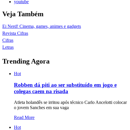
youtube
Veja Também
Ei Nerd! Cinema, games, animes e gadgets
Revista Cifras
Cifras
Letras
Trending Agora
Hot
Robben dá piti ao ser substituído em jogo e
colegas caem na risada
Atleta holandês se irritou após técnico Carlo Ancelotti colocar
o jovem Sanches em sua vaga
Read More
Hot