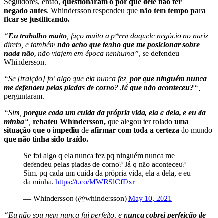
Seguidores, então,
questionaram o por quê dele não ter
negado antes
. Whindersson respondeu que
não tem tempo para
ficar se justificando.
“
Eu trabalho muito
, faço muito a p*rra daquele negócio no nariz
direto, e também
não acho que tenho que me posicionar sobre
nada não,
não viajem em época nenhuma”
, se defendeu
Whindersson.
“Se [traição] foi algo que ela nunca fez,
por que ninguém nunca
me defendeu pelas piadas de corno? Já que não aconteceu?
“,
perguntaram.
“Sim,
porque cada um cuida da própria vida, ela a dela, e eu da
minha
“,
rebateu Whindersson,
que alegou ter rolado
uma
situação que o impediu
de
afirmar com toda a certeza
do mundo
que não tinha sido traído.
Se foi algo q ela nunca fez pq ninguém nunca me
defendeu pelas piadas de corno? Já q não aconteceu?
Sim, pq cada um cuida da própria vida, ela a dela, e eu
da minha.
https://t.co/MWRSlCfDxr
— Whindersson (@whindersson)
May 10, 2021
“Eu não sou nem nunca fui perfeito, e
nunca cobrei perfeição de