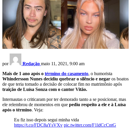
por
Redação
maio 11, 2021, 9:00 am
Mais de 1 ano após o
término do casamento
, o humorista
Whindersson Nunes decidiu quebrar o silêncio e negar
os boatos
de que teria tomado a decisão de colocar fim no matrimônio após
traição de Luísa Sonza com o cantor Vitão.
Internautas o criticaram por ter demorado tanto a se posicionar, mas
ele relembrou de momentos em que
pediu respeito a ele e à Luísa
após o término
. Veja:
Eu fiz isso depois segui minha vida
https://t.co/FDC8aYsVXv
pic.twitter.com/F1ldCcCntG