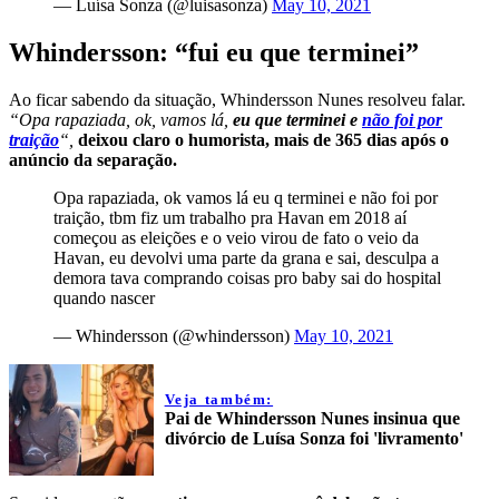
— Luísa Sonza (@luisasonza)
May 10, 2021
Whindersson: “fui eu que terminei”
Ao ficar sabendo da situação, Whindersson Nunes resolveu falar.
“Opa rapaziada, ok, vamos lá,
eu que terminei e
não foi por
traição
“,
deixou claro o humorista, mais de 365 dias após o
anúncio da separação.
Opa rapaziada, ok vamos lá eu q terminei e não foi por
traição, tbm fiz um trabalho pra Havan em 2018 aí
começou as eleições e o veio virou de fato o veio da
Havan, eu devolvi uma parte da grana e sai, desculpa a
demora tava comprando coisas pro baby sai do hospital
quando nascer
— Whindersson (@whindersson)
May 10, 2021
Veja também:
Pai de Whindersson Nunes insinua que
divórcio de Luísa Sonza foi 'livramento'