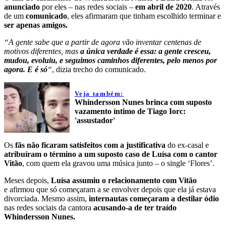
anunciado
por eles – nas redes sociais –
em abril de 2020
. Através
de um
comunicado
, eles afirmaram que tinham escolhido terminar e
ser apenas amigos.
“A gente sabe que a partir de agora vão inventar centenas de
motivos diferentes, mas
a única verdade é essa: a gente cresceu,
mudou, evoluiu, e seguimos caminhos diferentes, pelo menos por
agora. E é só
“
, dizia trecho do comunicado.
Veja também:
Whindersson Nunes brinca com suposto
vazamento íntimo de Tiago Iorc:
'assustador'
Os
fãs não ficaram satisfeitos com a justificativa
do ex-casal e
atribuíram o término a um suposto caso de Luísa com o cantor
Vitão
, com quem ela gravou uma música junto – o single ‘Flores’.
Meses depois,
Luísa assumiu o relacionamento com Vitão
e afirmou que só começaram a se envolver depois que ela já estava
divorciada. Mesmo assim,
internautas começaram a destilar ódio
nas redes sociais da cantora
acusando-a de ter traído
Whindersson Nunes.