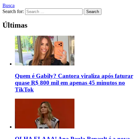
Busca
Search for:
Search
Últimas
Quem é Gabily? Cantora viraliza após faturar
quase R$ 800 mil em apenas 45 minutos no
TikTok
OLHA ELAAA! Ana Paula Renault é a nova