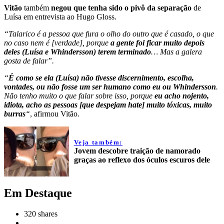
Vitão
também
negou que tenha sido o pivô da separação
de
Luísa em entrevista ao Hugo Gloss.
“Talarico é a pessoa que fura o olho do outro que é casado, o que
no caso nem é [verdade], porque
a gente foi ficar muito depois
deles (Luísa e Whindersson) terem terminado
… Mas a galera
gosta de falar”.
“
É como se ela (Luísa) não tivesse discernimento, escolha,
vontades, ou não fosse um ser humano como eu ou Whindersson
.
Não tenho muito o que falar sobre isso, porque
eu acho nojento,
idiota, acho as pessoas [que despejam hate] muito tóxicas, muito
burras
“
, afirmou Vitão.
Veja também:
Jovem descobre traição de namorado
graças ao reflexo dos óculos escuros dele
Em Destaque
320
shares