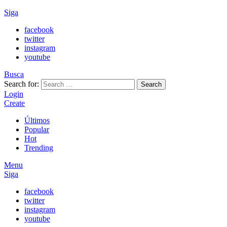
Siga
facebook
twitter
instagram
youtube
Busca
Search for:
Search
Login
Create
Últimos
Popular
Hot
Trending
Menu
Siga
facebook
twitter
instagram
youtube