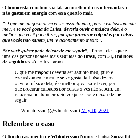
O
humorista concluiu
sua fala
aconselhando os internautas
a
não gastarem energia
com essa questão mais.
“O que me magoou deveria ser assunto meu, puro e exclusivamente
meu, e
se você gosta da Luísa, deveria ouvir a música dela
, é o
melhor que você pode fazer,
por que procurar culpados por coisas
que vocês não sabem
, um relacionamento inteiro”.
“Se você quiser pode deixar de me seguir”
, afirmou ele – que é
uma das personalidades mais seguidas do Brasil, com
51,3 milhões
de seguidores
só no Instagram.
O que me magoou deveria ser assunto meu, puro e
exclusivamente meu, e se vc gosta da Luísa deveria
ouvir a música dela, é o melhor q vc pode fazer, por
que procurar culpados por coisas q vcs não sabem, um
relacionamento inteiro. Se vc quiser pode deixar de me
seguir
— Whindersson (@whindersson)
May 10, 2021
Relembre o caso
O
fim do casamento de Whindersson Nunes e Luísa Sonza
foi