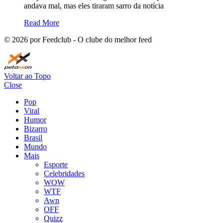
andava mal, mas eles tiraram sarro da notícia
Read More
©
2026
por Feedclub - O clube do melhor feed
Voltar ao Topo
Close
Pop
Viral
Humor
Bizarro
Brasil
Mundo
Mais
Esporte
Celebridades
WOW
WTF
Awn
OFF
Quizz