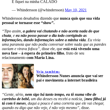
E fiquei na minha CALADO
— Whindersson (@whindersson)
May 10, 2021
Whindersson desabafou dizendo que
nunca quis que sua vida
pessoal se tornasse esse “show”.
“Tipo assim,
a galera vai chutando e não acerta nada do que
chuta
, e
eu não posso passar o dia todo corrigindo as
informações,
dando informações sobre a minha vida
. Eu vivia
uma paranoia que não podia conversar sobre nada que as paredes
ouviam e virava fofoca”,
disse ele, que
está está vivendo uma
nova fase – à espera do primeiro filho
, fruto de seu
relacionamento
com Maria Lina.
Veja também:
Whindersson Nunes anuncia que vai ser
pai e movimenta a internet brasileira
“Gente, sério,
nem sigo há tanto tempo, eu tô numa vibe de
carrinho de bebê,
um dia desses eu recebi a notícia, [
meu filho] já
tá com 6 meses
, daqui a pouco é uma correria que ele vai chegar,
quando eu digo que não vejo, é não vejo mesmo”
, disse.