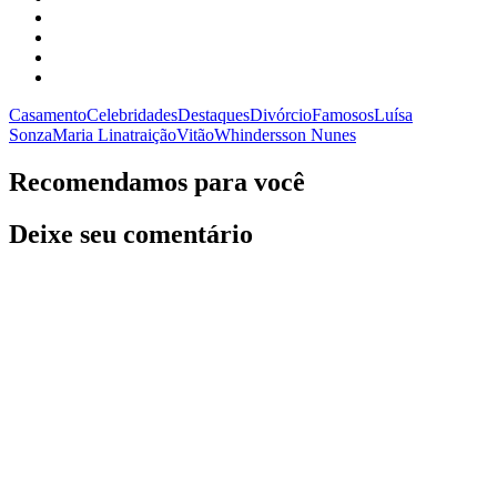
Casamento
Celebridades
Destaques
Divórcio
Famosos
Luísa
Sonza
Maria Lina
traição
Vitão
Whindersson Nunes
Recomendamos para você
Deixe seu comentário