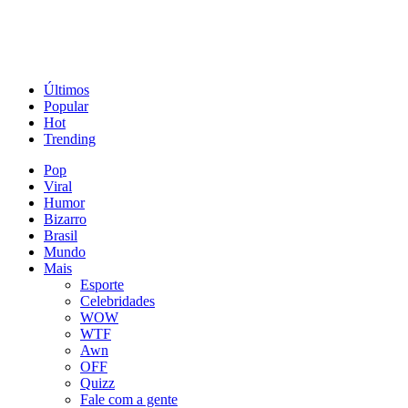
Últimos
Popular
Hot
Trending
Pop
Viral
Humor
Bizarro
Brasil
Mundo
Mais
Esporte
Celebridades
WOW
WTF
Awn
OFF
Quizz
Fale com a gente