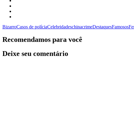
Bizarro
Casos de polícia
Celebridades
china
crime
Destaques
Famosos
Fe
Recomendamos para você
Deixe seu comentário