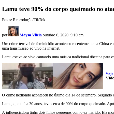
Lamu teve 90% do corpo queimado no ataqu
Fotos: Reprodução/TikTok
por
Maysa Vilela
outubro 6, 2020, 9:10 am
Um crime terrível de feminicídio aconteceu recentemente na China e 
uma transmissão ao vivo na internet.
Lamu estava ao vivo cantando uma música tradicional tibetana para o
Vej
Víde
O crime hediondo aconteceu no último dia 14 de setembro. Segundo o j
Lamu, que tinha 30 anos, teve cerca de 90% do corpo queimado. Após
A influenciadora tinha dois filhos pequenos com o ex-marido. Ela mo