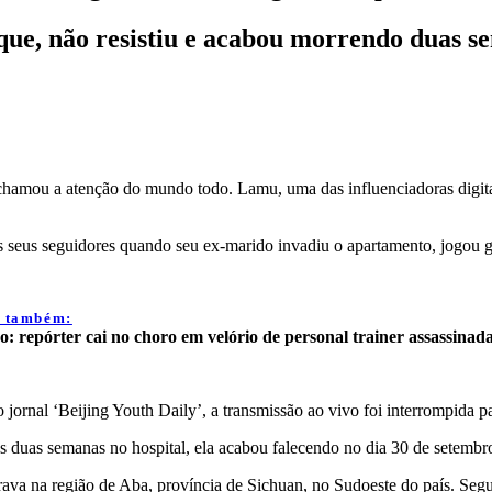
e, não resistiu e acabou morrendo duas s
chamou a atenção do mundo todo. Lamu, uma das influenciadoras digitai
s seus seguidores quando seu ex-marido invadiu o apartamento, jogou g
a também:
o: repórter cai no choro em velório de personal trainer assassinad
ornal ‘Beijing Youth Daily’, a transmissão ao vivo foi interrompida pa
 duas semanas no hospital, ela acabou falecendo no dia 30 de setembr
rava na região de Aba, província de Sichuan, no Sudoeste do país. Seg