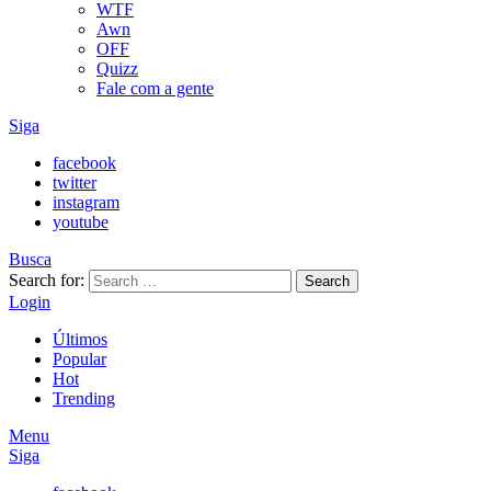
WTF
Awn
OFF
Quizz
Fale com a gente
Siga
facebook
twitter
instagram
youtube
Busca
Search for:
Search
Login
Últimos
Popular
Hot
Trending
Menu
Siga