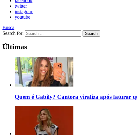
facebook
twitter
instagram
youtube
Busca
Search for:
Search
Últimas
Quem é Gabily? Cantora viraliza após faturar 