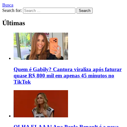
Busca
Search for:
Search
Últimas
Quem é Gabily? Cantora viraliza após faturar
quase R$ 800 mil em apenas 45 minutos no
TikTok
OLHA ELAAA! Ana Paula Renault é a nova