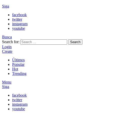
Siga
facebook
twitter
instagram
youtube
Busca
Search for:
Search
Login
Create
Últimos
Popular
Hot
Trending
Menu
Siga
facebook
twitter
instagram
youtube