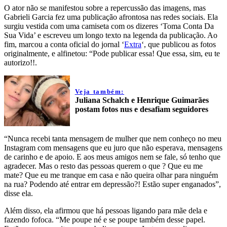
O ator não se manifestou sobre a repercussão das imagens, mas
Gabrieli Garcia fez uma publicação afrontosa nas redes sociais. Ela
surgiu vestida com uma camiseta com os dizeres ‘Toma Conta Da
Sua Vida’ e escreveu um longo texto na legenda da publicação. Ao
fim, marcou a conta oficial do jornal ‘
Extra
‘, que publicou as fotos
originalmente, e alfinetou: “Pode publicar essa! Que essa, sim, eu te
autorizo!!.
Veja também:
Juliana Schalch e Henrique Guimarães
postam fotos nus e desafiam seguidores
“Nunca recebi tanta mensagem de mulher que nem conheço no meu
Instagram com mensagens que eu juro que não esperava, mensagens
de carinho e de apoio. E aos meus amigos nem se fale, só tenho que
agradecer. Mas o resto das pessoas querem o que ? Que eu me
mate? Que eu me tranque em casa e não queira olhar para ninguém
na rua? Podendo até entrar em depressão?! Estão super enganados”,
disse ela.
Além disso, ela afirmou que há pessoas ligando para mãe dela e
fazendo fofoca. “Me poupe né e se poupe também desse papel.