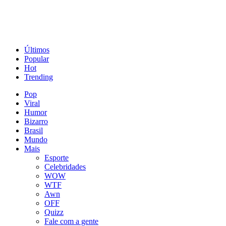
Últimos
Popular
Hot
Trending
Pop
Viral
Humor
Bizarro
Brasil
Mundo
Mais
Esporte
Celebridades
WOW
WTF
Awn
OFF
Quizz
Fale com a gente