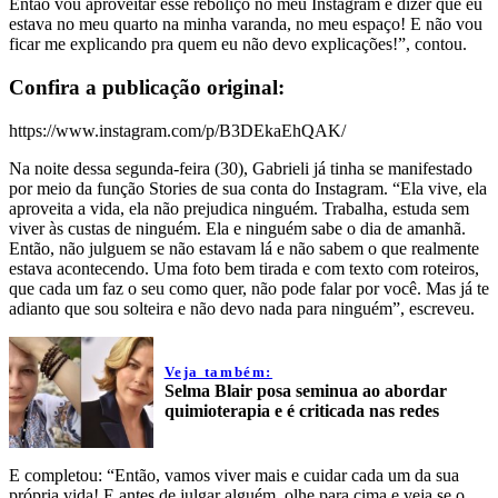
Então vou aproveitar esse reboliço no meu Instagram e dizer que eu
estava no meu quarto na minha varanda, no meu espaço! E não vou
ficar me explicando pra quem eu não devo explicações!”, contou.
Confira a publicação original:
https://www.instagram.com/p/B3DEkaEhQAK/
Na noite dessa segunda-feira (30), Gabrieli já tinha se manifestado
por meio da função Stories de sua conta do Instagram. “Ela vive, ela
aproveita a vida, ela não prejudica ninguém. Trabalha, estuda sem
viver às custas de ninguém. Ela e ninguém sabe o dia de amanhã.
Então, não julguem se não estavam lá e não sabem o que realmente
estava acontecendo. Uma foto bem tirada e com texto com roteiros,
que cada um faz o seu como quer, não pode falar por você. Mas já te
adianto que sou solteira e não devo nada para ninguém”, escreveu.
Veja também:
Selma Blair posa seminua ao abordar
quimioterapia e é criticada nas redes
E completou: “Então, vamos viver mais e cuidar cada um da sua
própria vida! E antes de julgar alguém, olhe para cima e veja se o