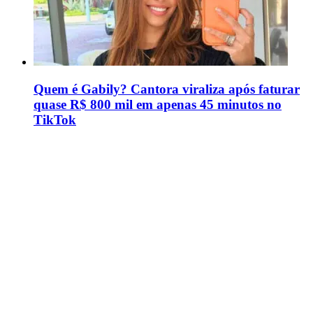
Quem é Gabily? Cantora viraliza após faturar
quase R$ 800 mil em apenas 45 minutos no
TikTok