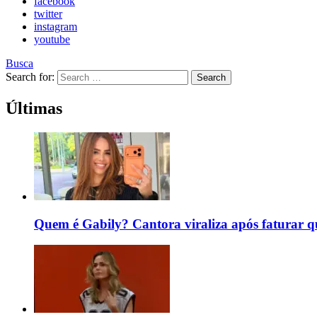
facebook
twitter
instagram
youtube
Busca
Search for:
Search
Últimas
Quem é Gabily? Cantora viraliza após faturar 