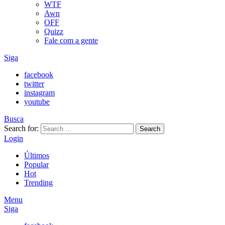
WTF
Awn
OFF
Quizz
Fale com a gente
Siga
facebook
twitter
instagram
youtube
Busca
Search for:
Search
Login
Últimos
Popular
Hot
Trending
Menu
Siga