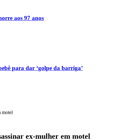
orre aos 97 anos
bebê para dar ‘golpe da barriga’
m motel
ssassinar ex-mulher em motel