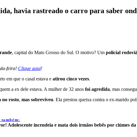
a, havia rastreado o carro para saber onde
rande
, capital do Mato Grosso do Sul. O motivo? Um
policial rodoviá
a-feira!
Clique aqui
!
rto em que o casal estava e
atirou cinco vezes
.
quem a ex dele estava. A mulher de 32 anos
foi agredida
, mas consegui
a no rosto
,
mas sobreviveu
. Ela prestou queixa contra o ex-marido poli
a também:
or! Adolescente incendeia e mata dois irmãos bebês por ciúmes d