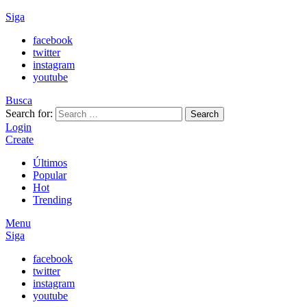
Siga
facebook
twitter
instagram
youtube
Busca
Search for:
Search
Login
Create
Últimos
Popular
Hot
Trending
Menu
Siga
facebook
twitter
instagram
youtube