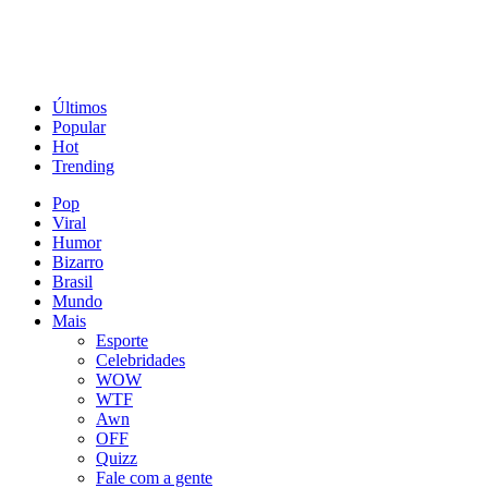
Últimos
Popular
Hot
Trending
Pop
Viral
Humor
Bizarro
Brasil
Mundo
Mais
Esporte
Celebridades
WOW
WTF
Awn
OFF
Quizz
Fale com a gente