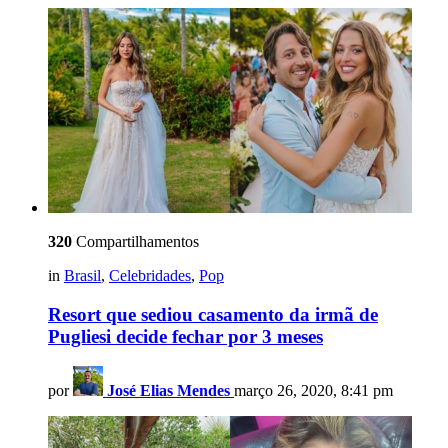
320
Compartilhamentos
in
Brasil
,
Celebridades
,
Pop
Resort que sediou casamento da irmã de
Pugliesi decide fechar por 3 meses
por
José Elias Mendes
março 26, 2020, 8:41 pm