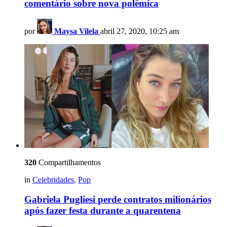
comentário sobre nova polêmica
por
Maysa Vilela
abril 27, 2020, 10:25 am
320
Compartilhamentos
in
Celebridades
,
Pop
Gabriela Pugliesi perde contratos milionários
após fazer festa durante a quarentena