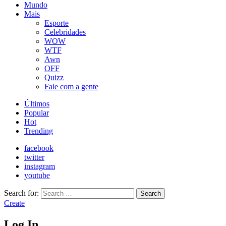
Mundo
Mais
Esporte
Celebridades
WOW
WTF
Awn
OFF
Quizz
Fale com a gente
Últimos
Popular
Hot
Trending
facebook
twitter
instagram
youtube
Search for:
Search
Create
Log In