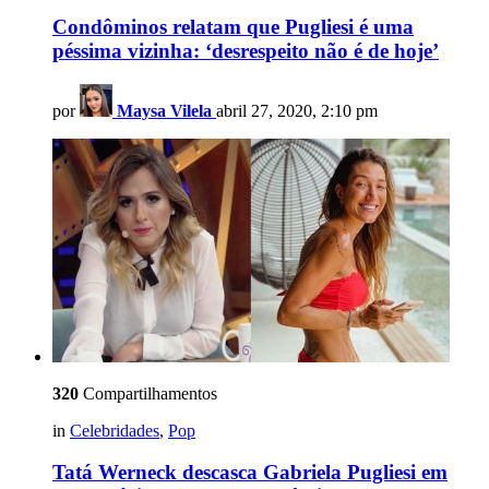
Condôminos relatam que Pugliesi é uma
péssima vizinha: ‘desrespeito não é de hoje’
por
Maysa Vilela
abril 27, 2020, 2:10 pm
320
Compartilhamentos
in
Celebridades
,
Pop
Tatá Werneck descasca Gabriela Pugliesi em