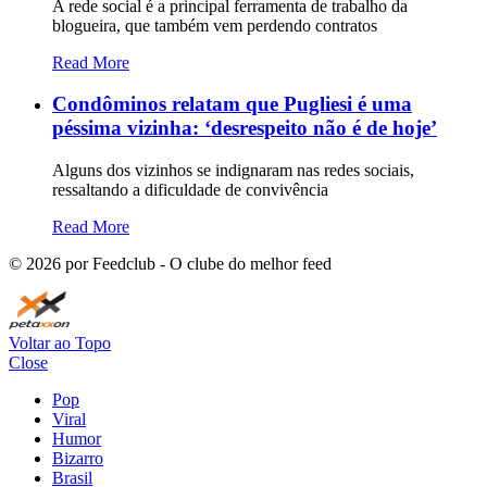
A rede social é a principal ferramenta de trabalho da
blogueira, que também vem perdendo contratos
Read More
Condôminos relatam que Pugliesi é uma
péssima vizinha: ‘desrespeito não é de hoje’
Alguns dos vizinhos se indignaram nas redes sociais,
ressaltando a dificuldade de convivência
Read More
©
2026
por Feedclub - O clube do melhor feed
Voltar ao Topo
Close
Pop
Viral
Humor
Bizarro
Brasil