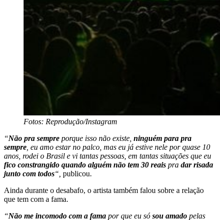
Fotos: Reprodução/Instagram
“
Não pra sempre
porque isso não existe,
ninguém para pra
sempre
, eu amo estar no palco, mas eu já estive nele por quase 10
anos, rodei o Brasil e vi tantas pessoas, em tantas situações que eu
fico constrangido quando alguém não tem 30 reais
pra
dar risada
junto com todos
“,
publicou.
Ainda durante o desabafo, o artista também falou sobre a relação
que tem com a fama.
“
Não me incomodo com a fama
por que eu só
sou amado
pelas