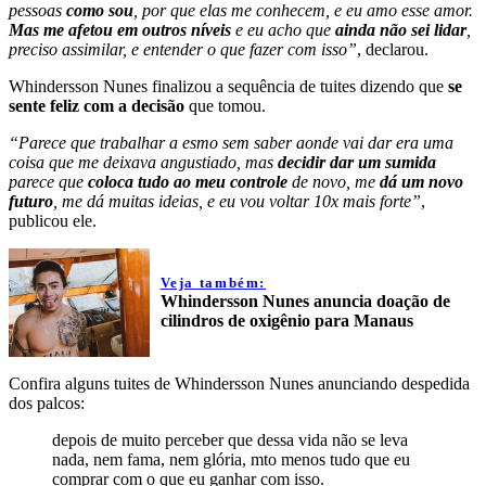
pessoas
como sou
, por que elas me conhecem, e eu amo esse amor.
Mas me afetou em outros níveis
e eu acho que
ainda não sei lidar
,
preciso assimilar, e entender o que fazer com isso”
, declarou.
Whindersson Nunes finalizou a sequência de tuites dizendo que
se
sente feliz com a decisão
que tomou.
“Parece que trabalhar a esmo sem saber aonde vai dar era uma
coisa que me deixava angustiado, mas
decidir dar um sumida
parece que
coloca tudo ao meu controle
de novo, me
dá um novo
futuro
, me dá muitas ideias, e eu vou voltar 10x mais forte”
,
publicou ele.
Veja também:
Whindersson Nunes anuncia doação de
cilindros de oxigênio para Manaus
Confira alguns tuites de Whindersson Nunes anunciando despedida
dos palcos:
depois de muito perceber que dessa vida não se leva
nada, nem fama, nem glória, mto menos tudo que eu
comprar com o que eu ganhar com isso.