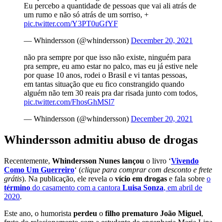
Eu percebo a quantidade de pessoas que vai ali atrás de
um rumo e não só atrás de um sorriso, +
pic.twitter.com/Y3PT0uGfYF
— Whindersson (@whindersson)
December 20, 2021
não pra sempre por que isso não existe, ninguém para
pra sempre, eu amo estar no palco, mas eu já estive nele
por quase 10 anos, rodei o Brasil e vi tantas pessoas,
em tantas situação que eu fico constrangido quando
alguém não tem 30 reais pra dar risada junto com todos,
pic.twitter.com/FhosGhMSl7
— Whindersson (@whindersson)
December 20, 2021
Whindersson admitiu abuso de drogas
Recentemente,
Whindersson Nunes lançou
o livro ‘
Vivendo
Como Um Guerreiro
‘ (
clique para comprar com desconto e frete
grátis
). Na publicação, ele revela o
vício em drogas
e fala sobre
o
término
do casamento com a cantora
Luisa Sonza
, em abril de
2020
.
Este ano, o humorista
perdeu
o
filho prematuro João Miguel
,