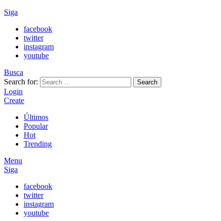
Siga
facebook
twitter
instagram
youtube
Busca
Search for:
Search
Login
Create
Últimos
Popular
Hot
Trending
Menu
Siga
facebook
twitter
instagram
youtube