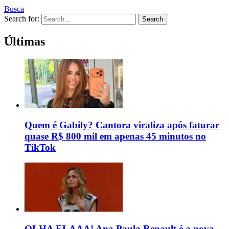
Busca
Search for:
Search
Últimas
Quem é Gabily? Cantora viraliza após faturar
quase R$ 800 mil em apenas 45 minutos no
TikTok
OLHA ELAAA! Ana Paula Renault é a nova