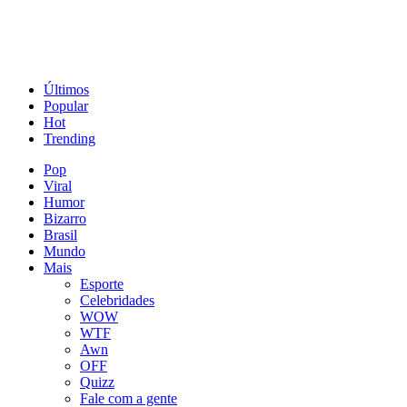
Últimos
Popular
Hot
Trending
Pop
Viral
Humor
Bizarro
Brasil
Mundo
Mais
Esporte
Celebridades
WOW
WTF
Awn
OFF
Quizz
Fale com a gente