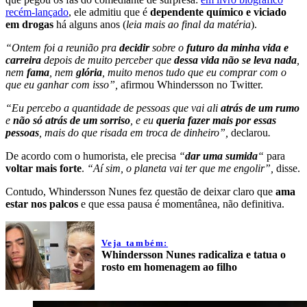
recém-lançado
, ele admitiu que é
dependente químico e viciado
em drogas
há alguns anos (
leia mais ao final da matéria
).
“Ontem foi a reunião pra
decidir
sobre o
futuro da minha vida e
carreira
depois de muito perceber que
dessa vida não se leva nada
,
nem
fama
, nem
glória
, muito menos tudo que eu comprar com o
que eu ganhar com isso”,
afirmou Whindersson no Twitter.
“Eu percebo a quantidade de pessoas que vai ali
atrás de um rumo
e
não só atrás de um sorriso
, e eu
queria fazer mais por essas
pessoas
, mais do que risada em troca de dinheiro”,
declarou
.
De acordo com o humorista, ele precisa
“
dar uma sumida
“
para
voltar mais forte
.
“Aí sim, o planeta vai ter que me engolir”,
disse.
Contudo, Whindersson Nunes fez questão de deixar claro que
ama
estar nos palcos
e que essa pausa é momentânea, não definitiva.
Veja também:
Whindersson Nunes radicaliza e tatua o
rosto em homenagem ao filho