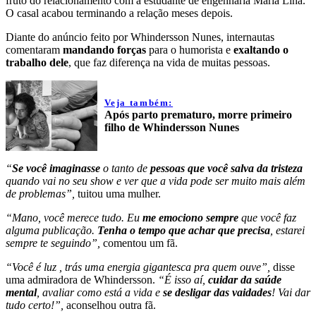
fruto do relacionamento com a estudante de engenharia Maria Lina.
O casal acabou terminando a relação meses depois.
Diante do anúncio feito por Whindersson Nunes, internautas
comentaram
mandando forças
para o humorista e
exaltando o
trabalho dele
, que faz diferença na vida de muitas pessoas.
Veja também:
Após parto prematuro, morre primeiro
filho de Whindersson Nunes
“
Se você imaginasse
o tanto de
pessoas que você salva da tristeza
quando vai no seu show e ver que a vida pode ser muito mais além
de problemas”,
tuitou uma mulher.
“Mano, você merece tudo. Eu
me emociono sempre
que você faz
alguma publicação.
Tenha o tempo que achar que precisa
, estarei
sempre te seguindo”,
comentou um fã.
“Você é luz , trás uma energia gigantesca pra quem ouve”,
disse
uma admiradora de Whindersson.
“É isso aí,
cuidar da saúde
mental
, avaliar como está a vida e
se desligar das vaidades
! Vai dar
tudo certo!”,
aconselhou outra fã.