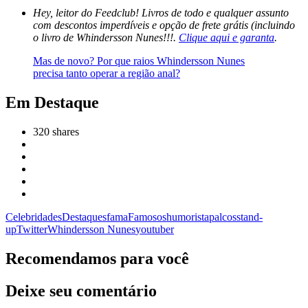
Hey, leitor do Feedclub! Livros de todo e qualquer assunto
com descontos imperdíveis e opção de frete grátis (incluindo
o livro de Whindersson Nunes!!!.
Clique aqui e garanta
.
Mas de novo? Por que raios Whindersson Nunes
precisa tanto operar a região anal?
Em Destaque
320
shares
Celebridades
Destaques
fama
Famosos
humorista
palcos
stand-
up
Twitter
Whindersson Nunes
youtuber
Recomendamos para você
Deixe seu comentário