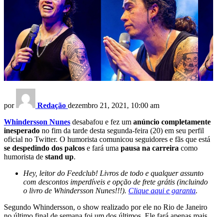
por
Redação
dezembro 21, 2021, 10:00 am
Whindersson Nunes
desabafou e fez um
anúncio completamente
inesperado
no fim da tarde desta segunda-feira (20) em seu perfil
oficial no Twitter. O humorista comunicou seguidores e fãs que está
se despedindo dos palcos
e fará uma
pausa na carreira
como
humorista de
stand up
.
Hey, leitor do Feedclub! Livros de todo e qualquer assunto
com descontos imperdíveis e opção de frete grátis (incluindo
o livro de Whindersson Nunes!!!).
Clique aqui e garanta
.
Segundo Whindersson, o show realizado por ele no Rio de Janeiro
no último final de semana foi um dos últimos. Ele fará apenas mais