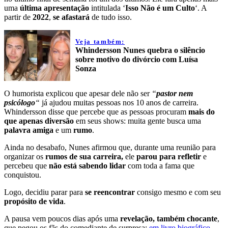
uma
última apresentação
intitulada ‘
Isso Não é um Culto
‘. A
partir de
2022
,
se afastará
de tudo isso.
Veja também:
Whindersson Nunes quebra o silêncio
sobre motivo do divórcio com Luísa
Sonza
O humorista explicou que apesar dele não ser
“
pastor nem
psicólogo
“
já ajudou muitas pessoas nos 10 anos de carreira.
Whindersson disse que percebe que as pessoas procuram
mais do
que apenas diversão
em seus shows: muita gente busca uma
palavra amiga
e um
rumo
.
Ainda no desabafo, Nunes afirmou que, durante uma reunião para
organizar os
rumos de sua carreira,
ele
parou para refletir
e
percebeu que
não está sabendo lidar
com toda a fama que
conquistou.
Logo, decidiu parar para
se reencontrar
consigo mesmo e com seu
propósito de vida
.
A pausa vem poucos dias após uma
revelação, também chocante
,
que pegou os fãs do comediante de surpresa:
em livro biográfico