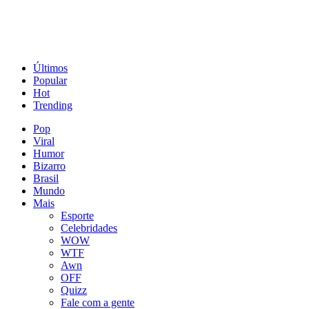
Últimos
Popular
Hot
Trending
Pop
Viral
Humor
Bizarro
Brasil
Mundo
Mais
Esporte
Celebridades
WOW
WTF
Awn
OFF
Quizz
Fale com a gente