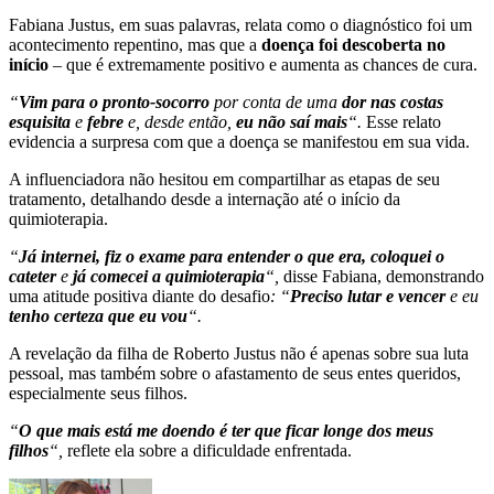
Fabiana Justus, em suas palavras, relata como o diagnóstico foi um
acontecimento repentino, mas que a
doença foi descoberta no
início
– que é extremamente positivo e aumenta as chances de cura.
“
Vim para o pronto-socorro
por conta de uma
dor nas costas
esquisita
e
febre
e, desde então,
eu não saí mais
“.
Esse relato
evidencia a surpresa com que a doença se manifestou em sua vida.
A influenciadora não hesitou em compartilhar as etapas de seu
tratamento, detalhando desde a internação até o início da
quimioterapia.
“
Já internei, fiz o exame para entender o que era, coloquei o
cateter
e
já comecei a quimioterapia
“,
disse Fabiana, demonstrando
uma atitude positiva diante do desafio
: “
Preciso lutar e vencer
e eu
tenho certeza que eu vou
“.
A revelação da filha de Roberto Justus não é apenas sobre sua luta
pessoal, mas também sobre o afastamento de seus entes queridos,
especialmente seus filhos.
“
O que mais está me doendo é ter que ficar longe dos meus
filhos
“,
reflete ela sobre a dificuldade enfrentada.