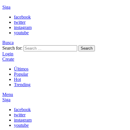
Siga
facebook
twitter
instagram
youtube
Busca
Search for:
Search
Login
Create
Últimos
Popular
Hot
Trending
Menu
Siga
facebook
twitter
instagram
youtube