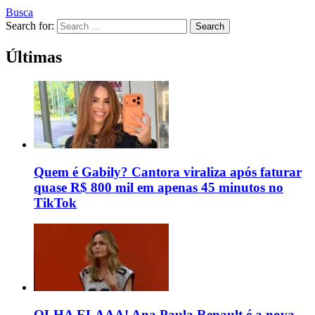
Busca
Search for:
Search
Últimas
Quem é Gabily? Cantora viraliza após faturar
quase R$ 800 mil em apenas 45 minutos no
TikTok
OLHA ELAAA! Ana Paula Renault é a nova