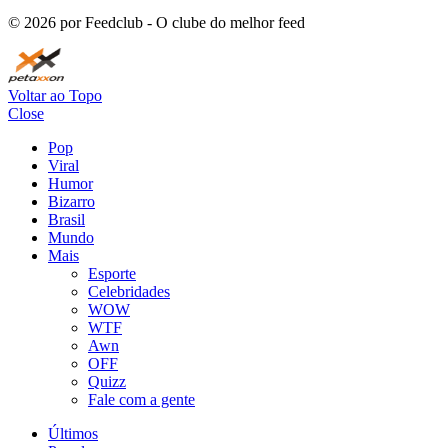
©
2026
por Feedclub - O clube do melhor feed
Voltar ao Topo
Close
Pop
Viral
Humor
Bizarro
Brasil
Mundo
Mais
Esporte
Celebridades
WOW
WTF
Awn
OFF
Quizz
Fale com a gente
Últimos