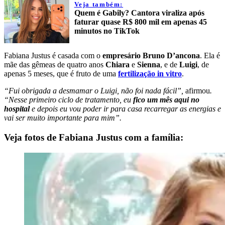
Veja também:
Quem é Gabily? Cantora viraliza após
faturar quase R$ 800 mil em apenas 45
minutos no TikTok
Fabiana Justus é casada com o
empresário Bruno D’ancona
. Ela é
mãe das gêmeas de quatro anos
Chiara
e
Sienna
, e de
Luigi
, de
apenas 5 meses, que é fruto de uma
fertilização in vitro
.
“Fui obrigada a desmamar o Luigi, não foi nada fácil”,
afirmou
.
“Nesse primeiro ciclo de tratamento, eu
fico um mês aqui no
hospital
e depois eu vou poder ir para casa recarregar as energias e
vai ser muito importante para mim”.
Veja fotos de Fabiana Justus com a família: