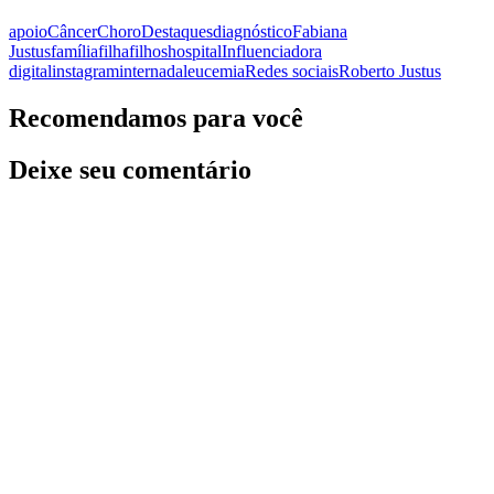
apoio
Câncer
Choro
Destaques
diagnóstico
Fabiana
Justus
família
filha
filhos
hospital
Influenciadora
digital
instagram
internada
leucemia
Redes sociais
Roberto Justus
Recomendamos para você
Deixe seu comentário