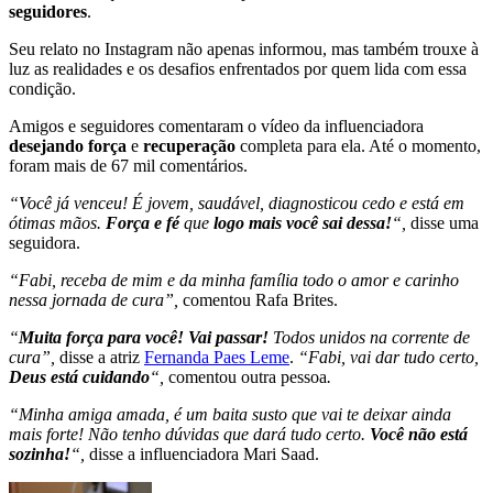
seguidores
.
Seu relato no Instagram não apenas informou, mas também trouxe à
luz as realidades e os desafios enfrentados por quem lida com essa
condição.
Amigos e seguidores comentaram o vídeo da influenciadora
desejando força
e
recuperação
completa para ela. Até o momento,
foram mais de 67 mil comentários.
“Você já venceu! É jovem, saudável, diagnosticou cedo e está em
ótimas mãos.
Força e fé
que
logo mais você sai dessa!
“,
disse uma
seguidora.
“Fabi, receba de mim e da minha família todo o amor e carinho
nessa jornada de cura”,
comentou Rafa Brites.
“
Muita força para você! Vai passar!
Todos unidos na corrente de
cura”,
disse a atriz
Fernanda Paes Leme
.
“Fabi, vai dar tudo certo,
Deus está cuidando
“,
comentou outra pessoa
.
“Minha amiga amada, é um baita susto que vai te deixar ainda
mais forte! Não tenho dúvidas que dará tudo certo.
Você não está
sozinha!
“,
disse a influenciadora Mari Saad.