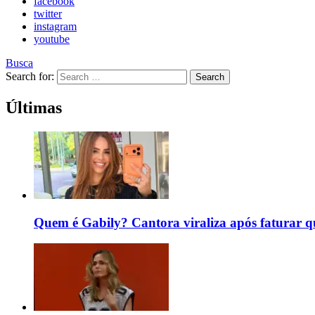
facebook
twitter
instagram
youtube
Busca
Search for:
Search
Últimas
Quem é Gabily? Cantora viraliza após faturar 