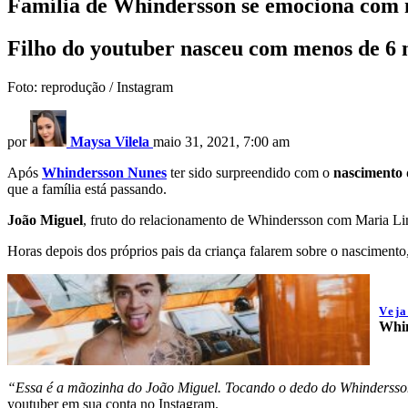
Família de Whindersson se emociona com 
Filho do youtuber nasceu com menos de 6 m
Foto: reprodução / Instagram
por
Maysa Vilela
maio 31, 2021, 7:00 am
Após
Whindersson Nunes
ter sido surpreendido com o
nascimento 
que a família está passando.
João Miguel
, fruto do relacionamento de Whindersson com Maria L
Horas depois dos próprios pais da criança falarem sobre o nascimento
Vej
Whin
“Essa é a mãozinha do João Miguel. Tocando o dedo do Whindersso
youtuber em sua conta no Instagram.