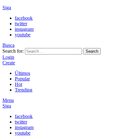
Siga
facebook
twitter
instagram
youtube
Busca
Search for:
Search
Login
Create
Últimos
Popular
Hot
Trending
Menu
Siga
facebook
twitter
instagram
youtube