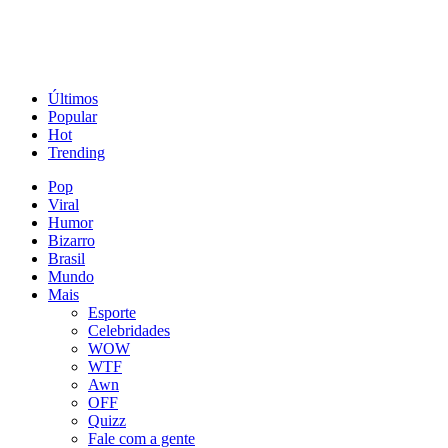
Últimos
Popular
Hot
Trending
Pop
Viral
Humor
Bizarro
Brasil
Mundo
Mais
Esporte
Celebridades
WOW
WTF
Awn
OFF
Quizz
Fale com a gente