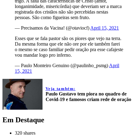
trigo. A falta das características de Cristo (amor,
longanimidade, misericórdia) que deveriam ser a marca
registrada dos cristãos não são percebidas nestas
pessoas. São como figueiras sem fruto.
— Precisamos da Vacina! (@otaviocf)
April 15, 2021
Esses que se fala pastor são os piores que vejo na terra.
Da mesma forma que ele não ore por ele também farei
o mesmo se caso familiar pedir oração pra esse cafajeste
vou mandar logo pro inferno.
— Paulo Monteiro Genuino (@paulinho_psmg)
April
15, 2021
Veja também:
Paulo Gustavo tem piora no quadro de
Covid-19 e famosos criam rede de oração
Em Destaque
320
shares