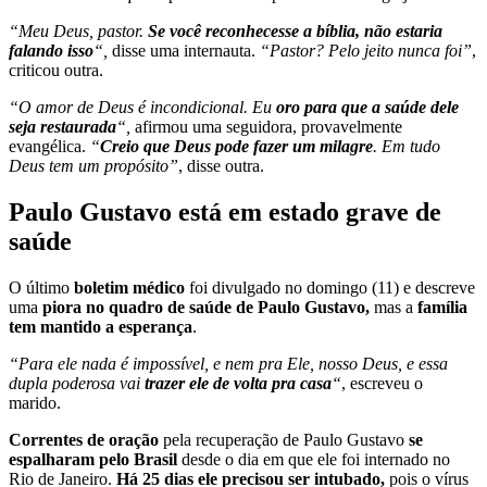
“Meu Deus, pastor.
Se você reconhecesse a bíblia, não estaria
falando isso
“,
disse uma internauta.
“Pastor? Pelo jeito nunca foi”
,
criticou outra.
“O amor de Deus é incondicional. Eu
oro para que a saúde dele
seja restaurada
“,
afirmou uma seguidora, provavelmente
evangélica.
“
Creio que Deus pode fazer um milagre
. Em tudo
Deus tem um propósito”
, disse outra.
Paulo Gustavo está em estado grave de
saúde
O último
boletim médico
foi divulgado no domingo (11) e descreve
uma
piora no quadro de saúde de Paulo Gustavo,
mas a
família
tem mantido a esperança
.
“Para ele nada é impossível, e nem pra Ele, nosso Deus, e essa
dupla poderosa vai
trazer ele de volta pra casa
“
, escreveu o
marido.
Correntes de oração
pela recuperação de Paulo Gustavo
se
espalharam pelo Brasil
desde o dia em que ele foi internado no
Rio de Janeiro.
Há 25 dias ele precisou ser intubado,
pois o vírus