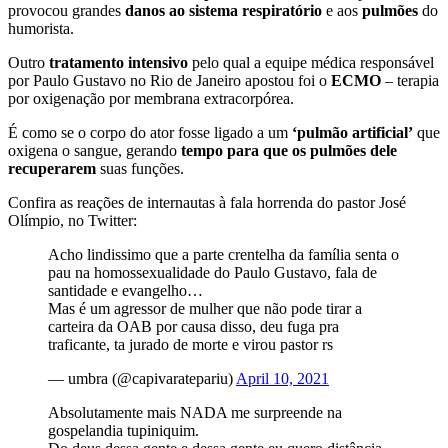
provocou grandes
danos ao sistema respiratório
e aos
pulmões
do
humorista.
Outro
tratamento intensivo
pelo qual a equipe médica responsável
por Paulo Gustavo no Rio de Janeiro apostou foi o
ECMO
– terapia
por oxigenação por membrana extracorpórea.
É como se o corpo do ator fosse ligado a um
‘pulmão artificial’
que
oxigena o sangue, gerando
tempo para que os pulmões dele
recuperarem
suas funções.
Confira as reações de internautas à fala horrenda do pastor José
Olímpio, no Twitter:
Acho lindissimo que a parte crentelha da família senta o
pau na homossexualidade do Paulo Gustavo, fala de
santidade e evangelho…
Mas é um agressor de mulher que não pode tirar a
carteira da OAB por causa disso, deu fuga pra
traficante, ta jurado de morte e virou pastor rs
— umbra (@capivaratepariu)
April 10, 2021
Absolutamente mais NADA me surpreende na
gospelandia tupiniquim.