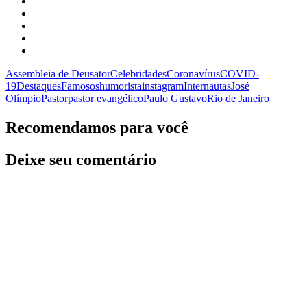
Assembleia de Deus
ator
Celebridades
Coronavírus
COVID-
19
Destaques
Famosos
humorista
instagram
Internautas
José
Olímpio
Pastor
pastor evangélico
Paulo Gustavo
Rio de Janeiro
Recomendamos para você
Deixe seu comentário