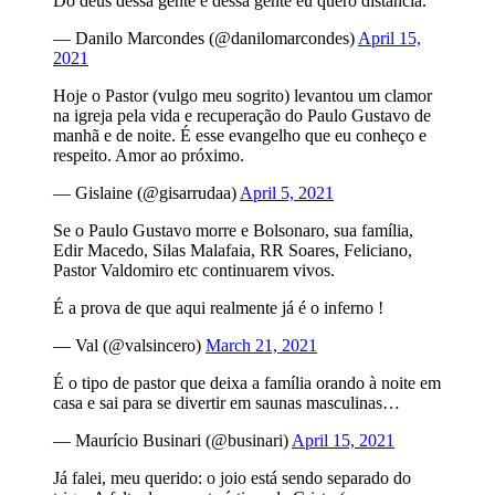
Do deus dessa gente e dessa gente eu quero distância.
— Danilo Marcondes (@danilomarcondes)
April 15,
2021
Hoje o Pastor (vulgo meu sogrito) levantou um clamor
na igreja pela vida e recuperação do Paulo Gustavo de
manhã e de noite. É esse evangelho que eu conheço e
respeito. Amor ao próximo.
— Gislaine (@gisarrudaa)
April 5, 2021
Se o Paulo Gustavo morre e Bolsonaro, sua família,
Edir Macedo, Silas Malafaia, RR Soares, Feliciano,
Pastor Valdomiro etc continuarem vivos.
É a prova de que aqui realmente já é o inferno !
— Val (@valsincero)
March 21, 2021
É o tipo de pastor que deixa a família orando à noite em
casa e sai para se divertir em saunas masculinas…
— Maurício Businari (@businari)
April 15, 2021
Já falei, meu querido: o joio está sendo separado do